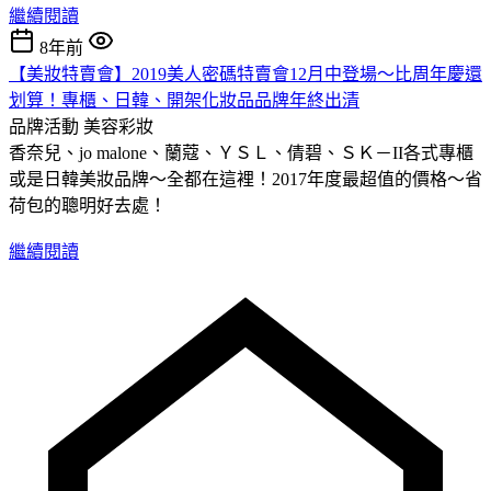
繼續閱讀
8年前
【美妝特賣會】2019美人密碼特賣會12月中登場～比周年慶還
划算！專櫃、日韓、開架化妝品品牌年終出清
品牌活動
美容彩妝
香奈兒、jo malone、蘭蔻、ＹＳＬ、倩碧、ＳＫ－II各式專櫃
或是日韓美妝品牌～全都在這裡！2017年度最超值的價格～省
荷包的聰明好去處！
繼續閱讀