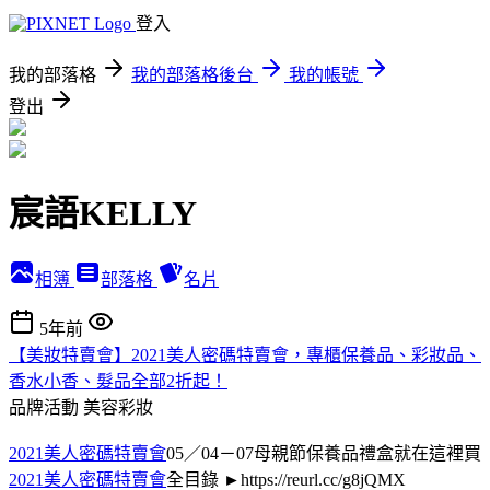
登入
我的部落格
我的部落格後台
我的帳號
登出
宸語KELLY
相簿
部落格
名片
5年前
【美妝特賣會】2021美人密碼特賣會，專櫃保養品、彩妝品、
香水小香、髮品全部2折起！
品牌活動
美容彩妝
2021美人密碼特賣會
05／04－07母親節保養品禮盒就在這裡買
2021美人密碼特賣會
全目錄 ►https://reurl.cc/g8jQMX