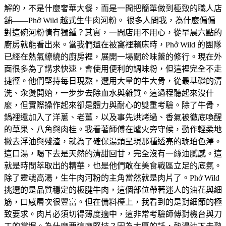
解的，不是什麼奢華大餐，而是一間把簡單做到極致的職人店
舖——Phở Wild 越式生牛肉河粉。 很多人問我，為什麼偏偏
對這碗河粉情有獨鍾？其實，一間店用不用心，從早晨六點的
廚房就能看出來。當我們還在被窩裡賴床時，Phở Wild 的團隊
已經在熱氣繚繞的廚房裡，展開一場關於味蕾的修行。現在外
面很多為了講求快速，會使用便利的調味粉，但這裡完全不走
捷徑。他們堅持每日現熬，選用大量的牛大骨，從最基礎的清
洗、汆燙開始，一步步去除血水與雜質。這過程聽起來沒什
麼，但實際操作起來卻是體力與耐心的雙重考驗。除了牛骨，
鍋裡還加入了洋蔥、老薑，以及事先烘烤過、香氣被徹底喚醒
的草果、八角與肉桂。我看著師傅在爐火旁守候，動作輕柔地
撇去浮油與殘渣，就為了確保湯頭呈現那種透亮的琥珀色澤。
這口湯，喝下去是天然的清甜回甘，完全沒有一絲油膩感。這
就是時間萃取出的精華，也是他們敢在美食戰區立足的底氣。
除了靈魂高湯，生牛肉河粉的主角當然就是肉片了。Phở Wild
挑選的是品質穩定的板腱牛肉，這個部位帶著迷人的油花與細
筋，口感層次很豐富。但在備料檯上，我看到的是對細節的極
致要求。肉片必須切得薄度適中，這非常考驗師傅對機台與刀