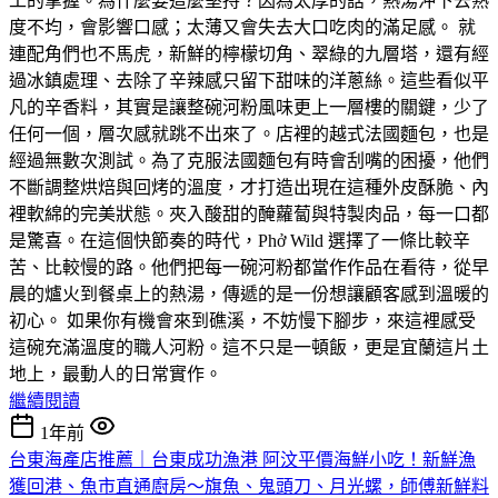
工的掌握。為什麼要這麼堅持？因為太厚的話，熱湯沖下去熟
度不均，會影響口感；太薄又會失去大口吃肉的滿足感。 就
連配角們也不馬虎，新鮮的檸檬切角、翠綠的九層塔，還有經
過冰鎮處理、去除了辛辣感只留下甜味的洋蔥絲。這些看似平
凡的辛香料，其實是讓整碗河粉風味更上一層樓的關鍵，少了
任何一個，層次感就跳不出來了。店裡的越式法國麵包，也是
經過無數次測試。為了克服法國麵包有時會刮嘴的困擾，他們
不斷調整烘焙與回烤的溫度，才打造出現在這種外皮酥脆、內
裡軟綿的完美狀態。夾入酸甜的醃蘿蔔與特製肉品，每一口都
是驚喜。在這個快節奏的時代，Phở Wild 選擇了一條比較辛
苦、比較慢的路。他們把每一碗河粉都當作作品在看待，從早
晨的爐火到餐桌上的熱湯，傳遞的是一份想讓顧客感到溫暖的
初心。 如果你有機會來到礁溪，不妨慢下腳步，來這裡感受
這碗充滿溫度的職人河粉。這不只是一頓飯，更是宜蘭這片土
地上，最動人的日常實作。
繼續閱讀
1年前
台東海產店推薦｜台東成功漁港 阿汶平價海鮮小吃！新鮮漁
獲回港、魚市直通廚房～旗魚、鬼頭刀、月光螺，師傅新鮮料