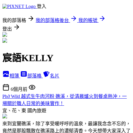
登入
我的部落格
我的部落格後台
我的帳號
登出
宸語KELLY
相簿
部落格
名片
6個月前
Phở Wild 越式生牛肉河粉 礁溪，從清晨爐火到餐桌熱沖，一
場關於職人日常的美味實作！
宜、花、東
國內旅遊
來到宜蘭礁溪，除了享受暖呼呼的溫泉，最讓我念念不忘的，
竟然是那股飄散在礁溪路上的濃郁清香。今天想帶大家深入了