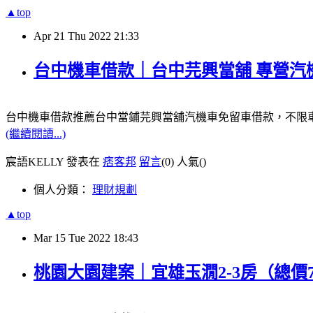
▲top
Apr
21
Thu
2022
21:33
台中機車借款｜台中芫興當舖 專營
台中機車借款推薦台中當鋪芫興當舖汽機車免留車借款，不限
(繼續閱讀...)
宸語KELLY 發表在
痞客邦
留言
(0)
人氣(
)
個人分類：
理財規劃
▲top
Mar
15
Tue
2022
18:43
桃園大園建案｜宜雄玉㵎2-3房（總價