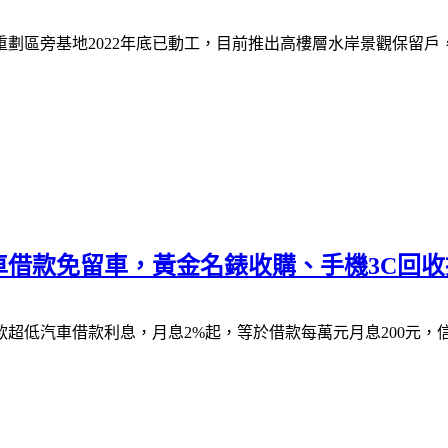
重劃區旁基地2022年底已動工，目前推出高樓層水岸景觀保留
車借款免留車，黃金名錶收購、手機3C回
超低汽車借款利息，月息2%起，等於借款每萬元月息200元，