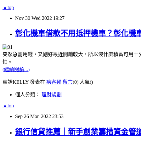
▲top
Nov
30
Wed
2022
19:27
彰化機車借款不用抵押機車？彰化機
突然急需用錢，又剛好最近開銷較大，所以沒什麼積蓄可用十
怕。
(繼續閱讀...)
宸語KELLY 發表在
痞客邦
留言
(0)
人氣(
)
個人分類：
理財規劃
▲top
Sep
26
Mon
2022
23:53
銀行信貸推薦｜新手創業籌措資金管道