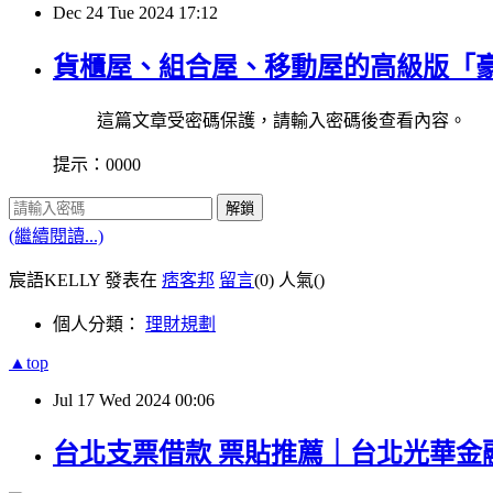
Dec
24
Tue
2024
17:12
貨櫃屋、組合屋、移動屋的高級版「
這篇文章受密碼保護，請輸入密碼後查看內容。
提示：0000
解鎖
(繼續閱讀...)
宸語KELLY 發表在
痞客邦
留言
(0)
人氣(
)
個人分類：
理財規劃
▲top
Jul
17
Wed
2024
00:06
台北支票借款 票貼推薦｜台北光華金