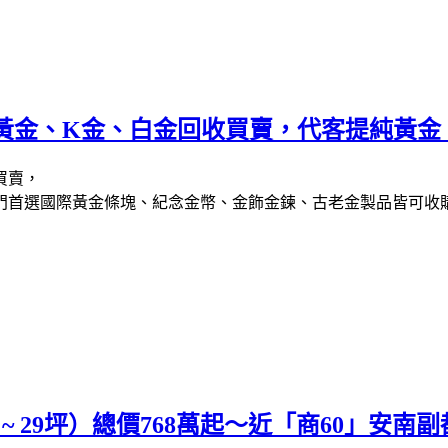
黃金、K金、白金回收買賣，代客提純黃金
入門首選國際黃金條塊、紀念金幣、金飾金鍊、古老金製品皆可收
~ 29坪）總價768萬起～近「商60」安