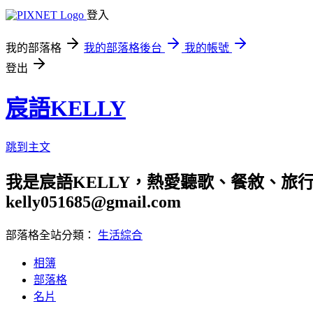
登入
我的部落格
我的部落格後台
我的帳號
登出
宸語KELLY
跳到主文
我是宸語KELLY，熱愛聽歌、餐敘、旅
kelly051685@gmail.com
部落格全站分類：
生活綜合
相簿
部落格
名片