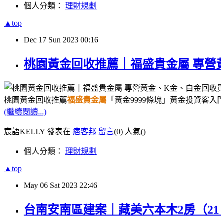
個人分類：
理財規劃
▲top
Dec
17
Sun
2023
00:16
桃園黃金回收推薦｜福盛貴金屬 專營
桃園黃金回收推薦
福盛貴金屬
「黃金9999條塊」黃金投資客
(繼續閱讀...)
宸語KELLY 發表在
痞客邦
留言
(0)
人氣(
)
個人分類：
理財規劃
▲top
May
06
Sat
2023
22:46
台南安南區建案｜藏美六本木2房（21 