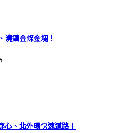
、澆鑄金條金塊！
購
南副都心、北外環快速道路！