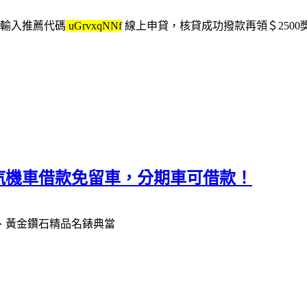
入輸入推薦代碼
uGrvxqNNf
線上申貸，核貸成功撥款再領＄2500
汽機車借款免留車，分期車可借款！
、黃金鑽石精品名錶典當