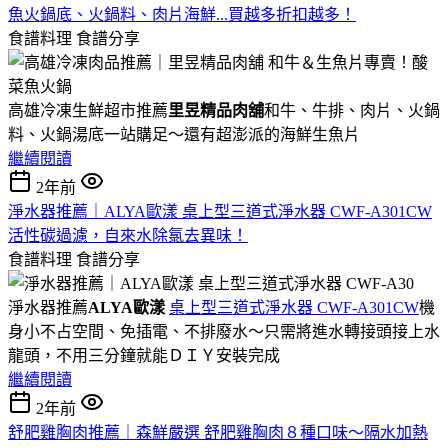
魚火鍋底、火鍋料、肉片海鮮...買越多折扣越多！
食譜料理
食譜分享
高雄冷凍生鮮超市推薦
里昱精品肉舖
和牛、牛排、肉片、火鍋
料、火鍋湯底一站購足～還有超澎派的海鮮生魚片
繼續閱讀
2年前
淨水器推薦｜ALYA歐漾 桌上型三道式淨水器 CWF-A301CW
活性碳過濾，自來水除氯去異味！
食譜料理
食譜分享
淨水器推薦
ALYA歐漾
桌上型三道式淨水器 CWF-A301CW
機
身小不占空間、免插電、不排廢水～只需將進水轉接頭接上水
龍頭，不用三分鐘就能ＤＩＹ安裝完成
繼續閱讀
2年前
舒肥雞胸肉推薦｜森鮮嚴選 舒肥雞胸肉８種口味～隔水加熱