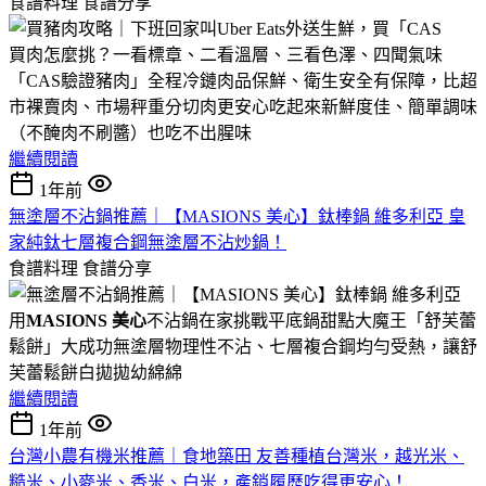
食譜料理
食譜分享
買肉怎麼挑？一看標章、二看溫層、三看色澤、四聞氣味
「CAS驗證豬肉」全程冷鏈肉品保鮮、衛生安全有保障，比超
市裸賣肉、市場秤重分切肉更安心吃起來新鮮度佳、簡單調味
（不醃肉不刷醬）也吃不出腥味
繼續閱讀
1年前
無塗層不沾鍋推薦｜【MASIONS 美心】鈦棒鍋 維多利亞 皇
家純鈦七層複合鋼無塗層不沾炒鍋！
食譜料理
食譜分享
用
MASIONS 美心
不沾鍋在家挑戰平底鍋甜點大魔王「舒芙蕾
鬆餅」大成功無塗層物理性不沾、七層複合鋼均勻受熱，讓舒
芙蕾鬆餅白拋拋幼綿綿
繼續閱讀
1年前
台灣小農有機米推薦｜食地築田 友善種植台灣米，越光米、
糙米、小麥米、香米、白米，產銷履歷吃得更安心！