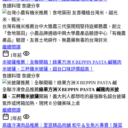
食譜料理
食譜分享
台灣有機米推薦台中大雅農三代張閔翔堅持返鄉務農，創立
「食地築田」小農品牌通過中興大學農產品驗證中心「有機農
產品」驗證，友善土地耕作、無農藥無毒的台灣好米
繼續閱讀
1年前
米披薩推薦｜全聯開箱！綠果方洲ＸBEPPIN PASTA 鹹豬肉
米披薩、三杯雞米披薩，超台口味評價超高！
食譜料理
食譜分享
全聯冷凍食品推薦
綠果方洲ＸBEPPIN PASTA 鹹豬肉米披
薩
、
三杯雞米披薩
開箱！義大利人都想吃的最強聯名超台披薩
氣炸或烤箱加熱，現烤８分鐘美味上桌
繼續閱讀
2年前
高雄冷凍肉品推薦｜里昱精品肉舖 和牛＆生魚片專賣！酸菜