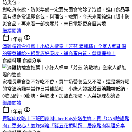
對吃貨來說，防災準備一定要先囤食物除了泡麵，進口食品專
區有很多常溫即食包、料理包、罐頭，今天來開箱進口超市防
災食品，再來看一部喪屍片、末日電影更身歷其境
繼續閱讀
1年前
滴雞精禮盒推薦｜小綠人標章「芳茲 滴雞精」全家人都能喝
的營養補給～銀髮族好吸收、補充蛋白質、健康提神！
食譜料理
食譜分享
家裡長輩食慾不好吃不香，買牛奶營養品又不喝，還是選好喝
的常溫滴雞精當作日常補給吧！小綠人認證
芳茲滴雞精
低鈉、
0膽固醇、0脂肪、無腥味，加熱直接喝、入菜調理都適合
繼續閱讀
1年前
買豬肉攻略｜下班回家叫Uber Eats外送生鮮，買「CAS驗證豬
肉」更安心！氣炸烤箱「豬五花捲時蔬」居家豬肉料理分享