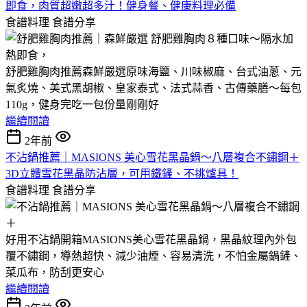
即食，肉質超嫩超多汁！健身餐、健康料理必備
食譜料理
食譜分享
舒肥雞胸肉推薦森鮮嚴選原味海鹽、川味椒麻、台式油蔥、元
氣炙燒、美式黑胡椒、皇家泰式、法式蒜香、古傳藥膳～每包
110g，健身完吃一包份量剛剛好
繼續閱讀
2年前
不沾鍋推薦｜MASIONS 美心雪花黑晶鍋～八層複合不鏽鋼＋
3D立體雪花黑晶防沾層，可用鐵鏟、不挑爐具！
食譜料理
食譜分享
好用不沾鍋開箱MASIONS美心雪花黑晶鍋，黑晶紋理內外包
覆不鏽鋼，導熱超快、減少油煙、容易清洗，不怕金屬鍋鏟、
菜瓜布，防刮更安心
繼續閱讀