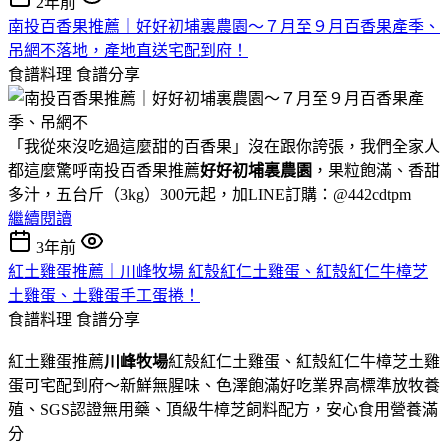
2年前
南投百香果推薦｜好好初埔裏農園～７月至９月百香果產季、
吊網不落地，產地直送宅配到府！
食譜料理
食譜分享
「我從來沒吃過這麼甜的百香果」沒在跟你誇張，我們全家人
都這麼驚呼南投百香果推薦
好好初埔裏農園
，果粒飽滿、香甜
多汁，五台斤（3kg）300元起，加LINE訂購：@442cdtpm
繼續閱讀
3年前
紅土雞蛋推薦｜川峰牧場 紅殼紅仁土雞蛋、紅殼紅仁牛樟芝
土雞蛋、土雞蛋手工蛋捲！
食譜料理
食譜分享
紅土雞蛋推薦
川峰牧場
紅殼紅仁土雞蛋、紅殼紅仁牛樟芝土雞
蛋可宅配到府～新鮮無腥味、色澤飽滿好吃業界高標準放牧養
殖、SGS認證無用藥、頂級牛樟芝飼料配方，安心食用營養滿
分