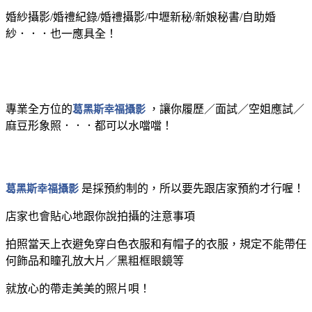
婚紗攝影/婚禮紀錄/婚禮攝影/中壢新秘/新娘秘書/自助婚
紗．．．也一應具全！
專業全方位的
葛黑斯幸福攝影
，讓你履歷／面試／空姐應試／
麻豆形象照．．．都可以水噹噹！
葛黑斯幸福攝影
是採預約制的，所以要先跟店家預約才行喔！
店家也會貼心地跟你說拍攝的注意事項
拍照當天上衣避免穿白色衣服和有帽子的衣服，規定不能帶任
何飾品和瞳孔放大片／黑粗框眼鏡等
就放心的帶走美美的照片唄！