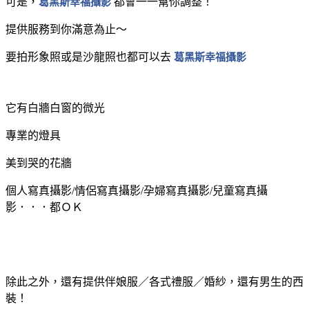
可是，
葛黑斯幸福攝影
都會一一幫你調整！
提供服務到你滿意為止～
要拍形象照或是沙龍照也都可以去
葛黑斯幸福攝影
它有白牆白窗的微光
專業的燈具
美到哭的花牆
個人寫真攝影/情侶寫真攝影/孕婦寫真攝影/兒童寫真攝
影．．．都ＯＫ
除此之外，還有提供伴娘服／各式禮服／婚紗，還有男生的西
裝！