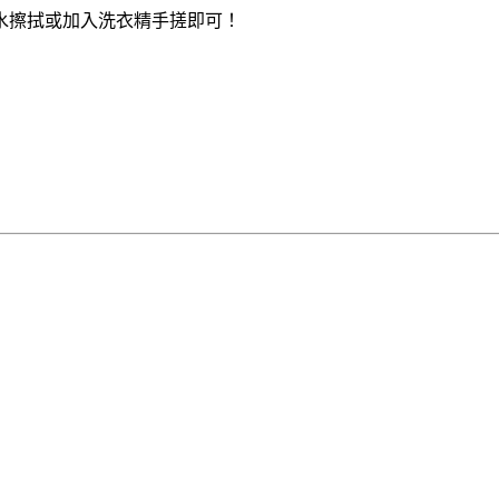
水擦拭或加入洗衣精手搓即可！