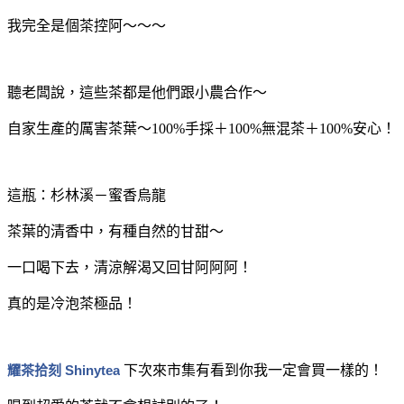
我完全是個茶控阿～～～
聽老闆說，這些茶都是他們跟小農合作～
自家生產的厲害茶葉～100%手採＋100%無混茶＋100%安心！
這瓶：杉林溪－蜜香烏龍
茶葉的清香中，有種自然的甘甜～
一口喝下去，清涼解渴又回甘阿阿阿！
真的是冷泡茶極品！
耀茶拾刻 Shinytea
下次來市集有看到你我一定會買一樣的！