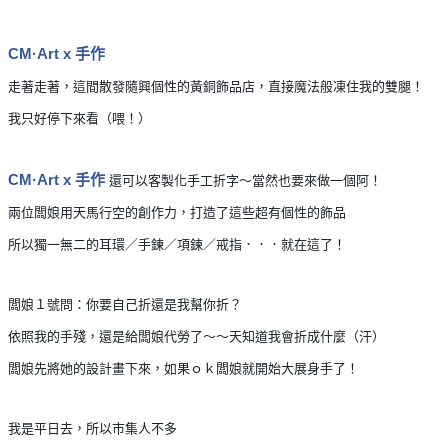
CM·Art x 手作
走著走著，這間散發隨興個性的黃銅飾品店，直接魔法般凍住我的雙腿！
我只好停下來看（喂！）
CM·Art x 手作
還可以客製化手工折字～當然也要來做一個阿！
兩位闆娘用天馬行空的創作力，打造了這些超有個性的飾品
所以獨一無二的耳環／手鍊／項鍊／戒指．．．就在這了！
闆娘１號問：你要自己折還是我幫你折？
依照我的手殘，還是給闆娘代勞了～～天知道我會折成什麼（汗）
闆娘先將她的設計畫下來，如果ｏｋ闆娘就開始大展身手了！
我是平日去，所以市集人不多