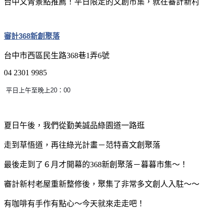
台中文青景點推薦！平日限定的文創市集，就在審計新村
審計368新創聚落
台中市西區民生路368巷1弄6號
04 2301 9985
平日上午至晚上20：00
夏日午後，我們從勤美誠品綠園道一路逛
走到草悟道，再往綠光計畫－范特喜文創聚落
最後走到了６月才開幕的368新創聚落－暮暮市集～！
審計新村老屋重新整修後，聚集了非常多文創人入駐～～
有咖啡有手作有點心～今天就來走走吧！