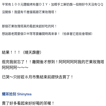
平常有１００元體驗烤布蕾ＤＩＹ，加贈手工鮮奶酪～但剛好今天沒有ＱＱ
沒關係！我還有千層蛋糕跟芒果玫瑰塔！
那個芒果玫瑰塔真的看起來超好吃的阿！
想說跟老闆要個ＤＭ等等要離開時再來拿！（怕拿著它逛街會壞掉）
結果！！！（晴天霹靂）
逛完我就忘了！！離開後才想到！阿阿阿阿阿我的芒果玫瑰塔
阿阿阿阿～～～
已哭～只好趁８月市集結束前趕快去買了！
耀茶拾刻 Shinytea
賣了好多看起來好好喝的茶喔！