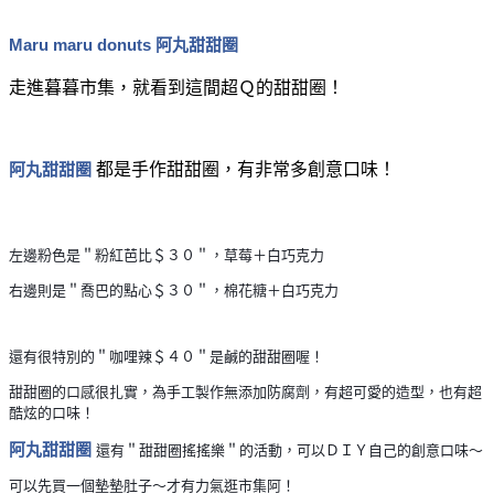
Maru maru donuts 阿丸甜甜圈
走進暮暮市集，就看到這間超Ｑ的甜甜圈！
阿丸甜甜圈
都是手作甜甜圈，有非常多創意口味！
左邊粉色是＂粉紅芭比＄３０＂，草莓＋白巧克力
右邊則是＂喬巴的點心＄３０＂，棉花糖＋白巧克力
還有很特別的＂咖哩辣＄４０＂是鹹的甜甜圈喔！
甜甜圈的口感很扎實，為手工製作無添加防腐劑，有超可愛的造型，也有超
酷炫的口味！
阿丸甜甜圈
還有＂甜甜圈搖搖樂＂的活動，可以ＤＩＹ自己的創意口味～
可以先買一個墊墊肚子～才有力氣逛市集阿！