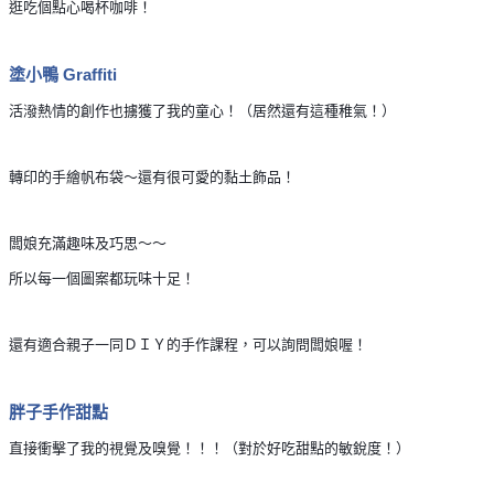
逛吃個點心喝杯咖啡！
塗小鴨 Graffiti
活潑熱情的創作也擄獲了我的童心！（居然還有這種稚氣！）
轉印的手繪帆布袋～還有很可愛的黏土飾品！
闆娘充滿趣味及巧思～～
所以每一個圖案都玩味十足！
還有適合親子一同ＤＩＹ的手作課程，可以詢問闆娘喔！
胖子手作甜點
直接衝擊了我的視覺及嗅覺！！！（對於好吃甜點的敏銳度！）