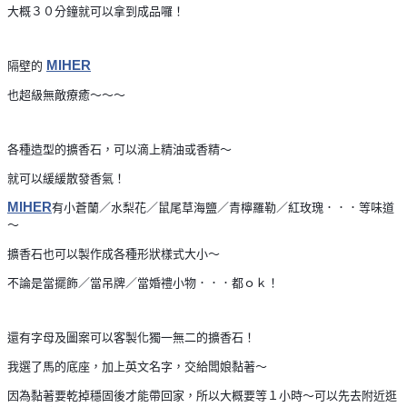
大概３０分鐘就可以拿到成品囉！
MIHER
隔壁的
也超級無敵療癒～～～
各種造型的擴香石，可以滴上精油或香精～
就可以緩緩散發香氣！
MIHER
有小蒼蘭／水梨花／鼠尾草海鹽／青檸羅勒／紅玫瑰．．．等味道
～
擴香石也可以製作成各種形狀樣式大小～
不論是當擺飾／當吊牌／當婚禮小物．．．都ｏｋ！
還有字母及圖案可以客製化獨一無二的擴香石！
我選了馬的底座，加上英文名字，交給闆娘黏著～
因為黏著要乾掉穩固後才能帶回家，所以大概要等１小時～可以先去附近逛