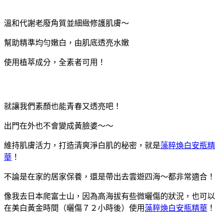
溫和代謝老廢角質並細緻修護肌膚～
幫助精準均勻嫩白，由肌底透亮水嫩
使用植萃成分，全素者可用！
就讓我們素顏也能青春又透亮吧！
出門在外也不會變成黃臉婆～～
維持肌膚活力，打造清爽淨白肌的秘密，就是
藻粹煥白安瓶精
華
！
不論是在家的居家保養，還是帶出去雲遊四海～都非常適合！
像我去日本爬富士山，因為高海拔有些微曬傷的狀況，也可以
在美白黃金時間（曬傷７２小時後）使用
藻粹煥白安瓶精華
！