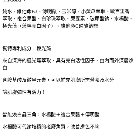
純水、維他命B3、傳明酸、玉米醇、小黃瓜萃取、歐百里香
萃取、複合果酸、白珍珠萃取、尿囊素、玻尿酸鈉、水楊酸、
極光藻（藻粹亮白因子）、維他命C磷酸鈉鹽
獨特專利成分：極光藻
來自深海的極光藻萃取，具有亮白活性因子，由內而外深層煥
白
含胺基酸及微量元素，可以補充肌膚所需營養及水分
讓肌膚彈性有活力！
智能煥白晶三角：水楊酸＋複合果酸＋傳明酸
水楊酸可代謝堆積的老廢角質，改善膚色不均