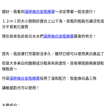
還好，我看到
藻粹煥白安瓶精華
～決定帶著一起去旅行！
１２ｍｌ的大小剛剛好適合上山下海，安瓶的瓶裝也讓活性成
分不易氧化變質
現在就來告訴各位水水們
藻粹煥白安瓶精華
厲害的地方！
首先，我皮膚打完雷射沒多久，雖然已經可以使用美白產品了
但是大多美白的酸類成分都具有刺激性，容易導致臉頰鼻頭乾
燥脫皮～
可是
藻粹煥白安瓶精華
採用了溫和配方：智能煥白晶三角
讓敏感肌也可以使用！
主要成分：