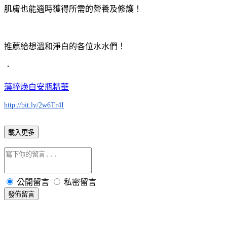
肌膚也能適時獲得所需的營養及修護！
推薦給想溫和淨白的各位水水們！
．
藻粹煥白安瓶精華
http://bit.ly/2w6Tr4I
載入更多
公開留言
私密留言
發佈留言