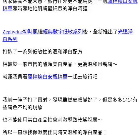
居家保養不能大意，旅行在外更不能馬虎！一瓶
藻粹煥白安瓶
精華
隨時隨地給肌膚最細緻的淨白呵護！
Zephyrine初時肌
繼
經典數字低敏系列
後，全新推出了
光透淨
白系列
打造了一系列低敏性的溫和淨白配方
相較於一般市售的酸類美白產品，更為溫和且親膚～
就讓我帶著
藻粹煥白安瓶精華
一起去旅行吧！
我前一陣子打了雷射，發現雖然皮膚變好了，但是多多少少有
些膚色不均的現象
也不能使用美白產品怕會刺激導致乾燥脫屑～
所以一直想找保濕度佳同時又溫和的淨白產品！