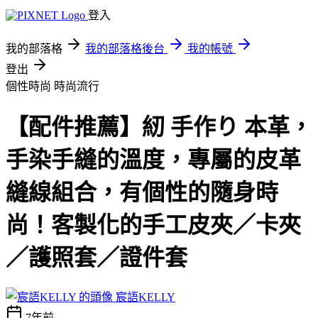
登入
我的部落格
我的部落格後台
我的帳號
登出
個性時尚
時尚流行
【配件推薦】紉 手作り 本革，
手染手縫的溫度，專屬的皮革
縫線組合，有個性的隨身時
尚！客製化的手工皮夾／卡夾
／護照套／證件套
宸語KELLY
7年前