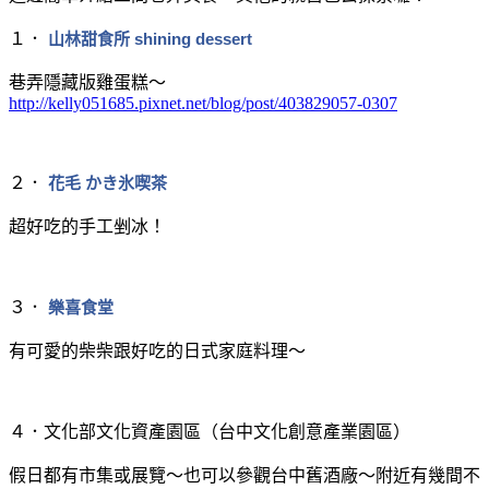
１．
山林甜食所 shining dessert
巷弄隱藏版雞蛋糕～
http://kelly051685.pixnet.net/blog/post/403829057-0307
２．
花毛 かき氷喫茶
超好吃的手工剉冰！
３．
樂喜食堂
有可愛的柴柴跟好吃的日式家庭料理～
４．文化部文化資產園區（台中文化創意產業園區）
假日都有市集或展覽～也可以參觀台中舊酒廠～附近有幾間不