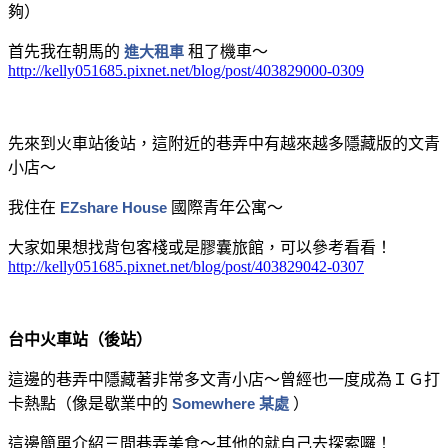
夠）
首先我在朝馬的
進大租車
租了機車～
http://kelly051685.pixnet.net/blog/post/403829000-0309
先來到火車站後站，這附近的巷弄中有越來越多隱藏版的文青
小店～
我住在
EZshare House
國際青年公寓～
大家如果想找背包客棧或是膠囊旅館，可以參考看看！
http://kelly051685.pixnet.net/blog/post/403829042-0307
台中火車站（後站）
這邊的巷弄中隱藏著非常多文青小店～曾經也一度成為ＩＧ打
卡熱點（像是歇業中的
Somewhere 某處
）
這邊簡單介紹三間巷弄美食～其他的就自己去探索囉！