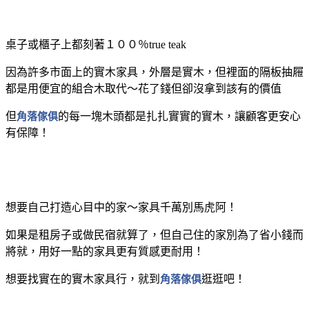
桌子或櫃子上都刻著１００％true teak
因為許多市面上的實木家具，外層是實木，但裡面的隔板抽屜
都是用便宜的組合木取代～花了錢但卻沒拿到該有的價值
但
角落傢俱
的每一塊木頭都是扎扎實實的實木，讓顧客更安心
有保障！
想要自己打造心目中的家～家具千萬別馬虎阿！
如果是租房子或做民宿就算了，但自己住的家別為了省小錢而
將就，用好一點的家具更有質感更耐用！
想要找實在的實木家具行，就到
角落傢俱
逛逛吧！