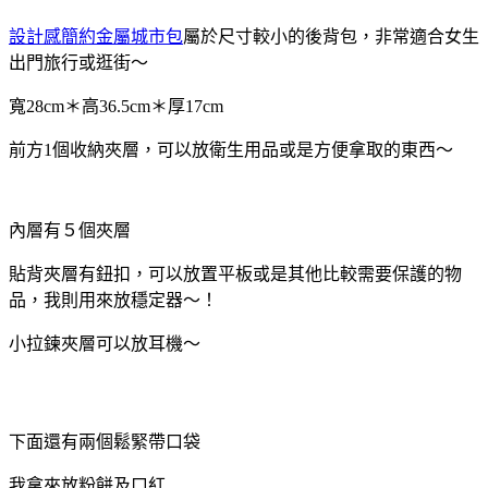
設計感簡約金屬城市包
屬於尺寸較小的後背包，非常適合女生
出門旅行或逛街～
寬28cm＊高36.5cm＊厚17cm
前方1個收納夾層，可以放衛生用品或是方便拿取的東西～
內層有５個夾層
貼背夾層有鈕扣，可以放置平板或是其他比較需要保護的物
品，我則用來放穩定器～！
小拉鍊夾層可以放耳機～
下面還有兩個鬆緊帶口袋
我拿來放粉餅及口紅