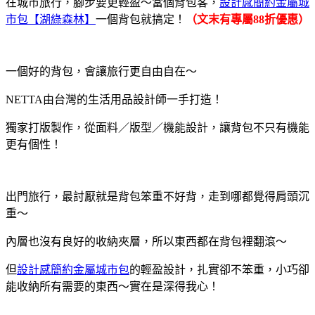
在城市旅行，腳步要更輕盈～當個背包客，
設計感簡約金屬城
市包【湖綠森林】
一個背包就搞定！
（文末有專屬88折優惠）
一個好的背包，會讓旅行更自由自在～
NETTA由台灣的生活用品設計師一手打造！
獨家打版製作，從面料／版型／機能設計，讓背包不只有機能
更有個性！
出門旅行，最討厭就是背包笨重不好背，走到哪都覺得肩頭沉
重～
內層也沒有良好的收納夾層，所以東西都在背包裡翻滾～
但
設計感簡約金屬城市包
的輕盈設計，扎實卻不笨重，小巧卻
能收納所有需要的東西～實在是深得我心！