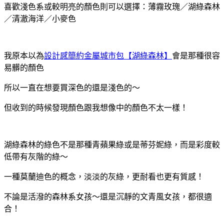
喜歡淺色系或較明亮的顏色則可以選擇：薄霧玫瑰／湖綠森林
／清澈海洋／小麥色
我原本以為
設計感簡約金屬城市包【湖綠森林】
會是那種很容
易髒的顏色
所以一直在想要買深色的還是淺色的～
但收到的時候發現顏色跟我想像中的顏色不太一樣！
湖綠森林的綠色不是那種青蘋果綠或是蒂芬妮綠，而是彩度較
低帶有灰階的綠～
一種莫蘭迪色的概念，淡淡的灰綠，更耐看也更有質感！
不論是活潑的森林系女孩～還是沉靜的文青風女孩，都很適
合！