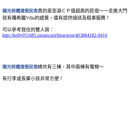
陽光棕櫚渡假民宿
真的是澎湖ＣＰ值超高的民宿～一走進大門
就有種希臘Villa的感覺，還有提供接送及租車服務！
可以參考我住的雙人房：
http://kelly051685.pixnet.net/blog/post/403884182-0410
陽光棕櫚渡假民宿
總共有三棟，其中兩棟有電梯～
有行李或長輩小孩非常方便！