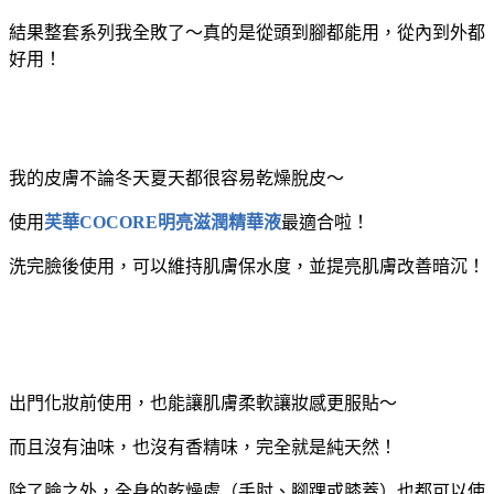
結果整套系列我全敗了～真的是從頭到腳都能用，從內到外都
好用！
我的皮膚不論冬天夏天都很容易乾燥脫皮～
使用
芙華COCORE明亮滋潤精
華液
最適合啦！
洗完臉後使用，可以維持肌膚保水度，並提亮肌膚改善暗沉！
出門化妝前使用，也能讓肌膚柔軟讓妝感更服貼～
而且沒有油味，也沒有香精味，完全就是純天然！
除了臉之外，全身的乾燥處（手肘、腳踝或膝蓋）也都可以使