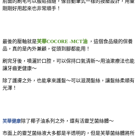
前面的刷毛可以服貼指縫，像自動筆式一樣的按壓設計，用量
剛剛好用起來也非常順手！
最後的壓軸就是
芙華COCORE -MCT油
，這個食品級的保養
品，真的是內外兼顧，從頭到腳都能用！
刷完牙後，噴灑於口腔，可以保持口氣清新～用油漱療法也能
讓牙齒更健康～
除了護膚之外，也能拿來護髮～可以滋潤髮絲，讓髮絲柔順有
光澤！
芙華健康
除了椰子油系列之外，還有活靈芝菌絲體～
市面上的靈芝菌絲液大多都是半透明的，但是芙華菌絲體將所