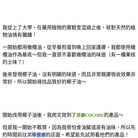
我從上了大學，在藥用植物的實驗室混過之後，就對天然的植
物油情有獨鍾！
一開始都用橄欖油，從早餐煎蛋到晚上回家護膚，我都使用橄
欖油作為基底～但我一直很不喜歡橄欖油的味道（有一種果核
的土味？）
後來發現椰子油，沒有明顯的味道，而且非常親膚吸收效果非
常好，所以開始尋找品質好的椰子油～
開始改用椰子油後，我爬文爬到了
的產品～
芙華COCORE
但是我一開始不敢買，因為我很怕會油膩或是有油味，所以先
約時間前往
芙華健康
的店面，希望能先試用看他們的產品！