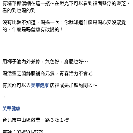
有精華都濃縮在這一瓶～在燈光下可以看到裡面懸浮的靈芝，
看的到也喝的到！
沒有比較不知道，喝過一次，你就知道什麼是喝心安沒感覺
的，什麼是喝健康有改變的！
用椰子油內外兼修，氣色好，身體也好～
喝活靈芝菌絲體補充元氣，青春活力不會老！
有興趣可以去
芙華健康
店裡或是加賴詢問ㄛ～
．
芙華健康
台北市中山區敬業一路３號１樓
電話：02-8501-5779