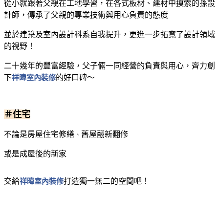
從小就跟著父親在工地學習，在各式板材、建材中摸索的孫設
計師，傳承了父親的專業技術與用心負責的態度
並於建築及室內設計科系自我提升，更進一步拓寬了設計領域
的視野！
二十幾年的豐富經驗，父子倆一同經營的負責與用心，齊力創
下
祥暐室內裝修
的好口碑～
＃住宅
不論是房屋住宅修繕
舊屋翻新翻修
、
或是成屋後的新家
交給
祥暐室內裝修
打造獨一無二的空間吧！