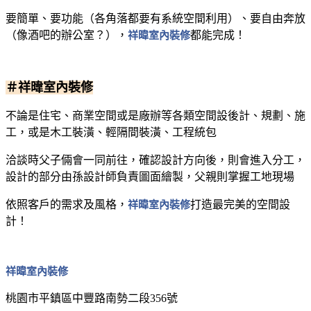
要簡單、要功能（各角落都要有系統空間利用）、要自由奔放
（像酒吧的辦公室？），
祥暐室內裝修
都能完成！
＃祥暐室內裝修
不論是住宅、商業空間或是廠辦等各類空間設後計、規劃、施
工，或是木工裝潢、輕隔間裝潢、工程統包
洽談時父子倆會一同前往，確認設計方向後，則會進入分工，
設計的部分由孫設計師負責圖面繪製，父親則掌握工地現場
依照客戶的需求及風格，
祥暐室內裝修
打造最完美的空間設
計！
祥暐室內裝修
桃園市平鎮區中豐路南勢二段356號