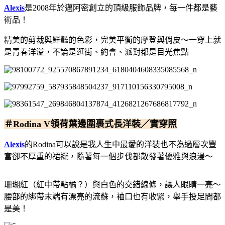
Alexis
是2008年於邁阿密創立的頂級服飾品牌，每一件都是藝
術品！
精美的剪裁與鮮豔的色彩，完美平衡的摩登與俏皮～一穿上就
是青春洋溢，不論是逛街、約會、派對都是目光焦點
＃Rodina V領荷葉邊圍裹式長洋裝／實穿照
Alexis
的Rodina可以說是我人生中最愛的洋裝也不為過
層次豐
富卻不厚重的裙襬，隨著每一個步伐都散發著優雅與浪漫～
珊瑚紅（紅中帶點橘？）與白色的交錯線條，讓人眼睛一亮～
腰部的綁帶末端有漂亮的流蘇，袖口也有收緊，舉手投足間都
是美！