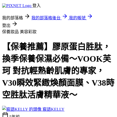
登入
我的部落格
我的部落格後台
我的帳號
登出
保養妝品
美容彩妝
【保養推薦】膠原蛋白胜肽，
換季保養保濕必備～VOOK芙
珂 對抗輕熟齡肌膚的專家，
V30瞬效緊緻煥顏面膜、V38時
空胜肽活膚精華液～
宸語KELLY
5年前