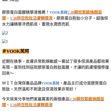
膠原蛋白面膜精華液推薦！
V30瞬效緊緻煥顏面
VOOK芙珂
膜
、
V38時空胜肽活膚精華液
，膠原蛋白胜肽小分子，超強保
水力讓精華滲透肌底，重現水潤透亮肌
＃VOOK芙珂
近期在換季，皮膚非常乾燥敏感～嘗試了很多保濕產品都效果
有限，直到找到這款膠原蛋白胜肽面膜，才讓的肌膚慢慢修復
回來～
ＭＩＴ台灣保養品品牌
，產品主打成分是膠原蛋白
VOOK芙珂
胜肽，天然溫和不刺激且保濕效果非常好！
今天就來分享他們家最厲害的兩個產品
V30瞬效緊緻煥顏面
膜
、
V38時空胜肽活膚精華液