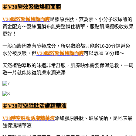
＃V30瞬效緊緻煥顏面膜
V30瞬效緊緻煥顏面膜
是膠原胜肽、燕窩素、小分子玻尿酸的
黃金配方～蠶絲面膜布能完整鎖住精華，服貼肌膚讓吸收效果
更好！
一般面膜因為有醇類成分，所以敷臉都只能敷10-20分鐘避免
水分被反吸，但
V30瞬效緊緻煥顏面膜
可以敷30-50分鐘～
天然植物翠取的味道非常舒服，肌膚缺水需要保濕急救，一周
敷一片就能恢復肌膚水潤光澤
＃V38時空胜肽活膚精華液
V38時空胜肽活膚精華液
添加膠原胜肽、玻尿酸鈉，是地表最
強保濕精華液！