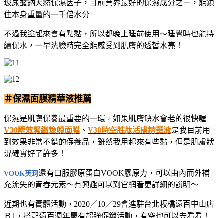
玻尿酸鈉天然保濕因子，目前業界最好的保濕成分之ㄧ，能鎖
住本身重量的一千倍水分
不過我塗起來會有點黏，所以都晚上睡前使用～睡覺時也能持
續保水，一早洗臉時完全能感受到肌膚的透皙水亮！
＃保濕面膜精華液推薦
保濕是肌膚保養最重要的一環，如果肌膚缺水會老的很快喔
V30瞬效緊緻煥顏面膜
、
V38時空胜肽活膚精華液
是我目前用
到效果非常不錯的保養品，雖然我用起來有些黏，但是肌膚狀
況確實好了許多！
還有口服膠原蛋白VOOK膠原力，可以由內而外補
VOOK芙珂
充流失的青春元素～有興趣可以到官網看更詳細的說明～
近期也有實體活動，2020／10／29會進駐台北板橋遠百中山店
Ｂ1，搭配遠百週年慶有超強促銷活動，有空也可以去看看！