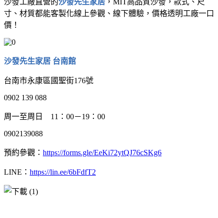
沙發工廠直營的
沙發先生家居
，MIT高品質沙發，款式、尺
寸、材質都能客製化
線上參觀、線下體驗，價格透明工廠一口
價！
沙發先生家居
台南館
台南市永康區國聖街176號
0902 139 088
周一至周日 11：00－19：00
0902139088
預約參觀：
https://forms.gle/EeKi72ytQJ76cSKg6
LINE：
https://lin.ee/6bFdfT2