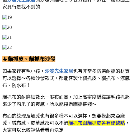
家具行是找不到的
＃貓抓皮、貓抓布沙發
如果家裡有毛小孩，
沙發先生家居
也有非常多防磨耐抓的材質
可以選擇～各種沙發款式，都能客製化貓抓皮、貓抓布、涼感
布、防水布！
貓抓布的耐磨細數比一般布面高，加上高密度編織讓毛孩抓起
來少了勾爪子的爽感，所以能撐過貓抓摧殘～
布面的紋理及觸感也有很多樣本可以選擇，想要摸起來亞麻
感、絨布感、皮革感都可以
不過
貓抓布跟貓抓皮各有優缺點
，
大家可以比較評估看看再決定！