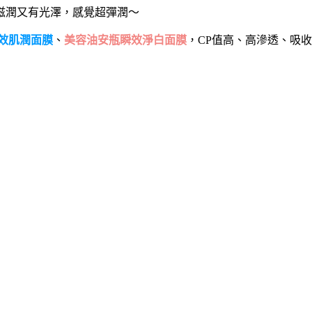
膚滋潤又有光澤，感覺超彈潤～
效肌潤面膜
、
美容油安瓶瞬效淨白面膜
，CP值高、高滲透、吸