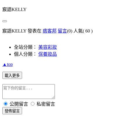
宸語KELLY
宸語KELLY 發表在
痞客邦
留言
(0)
人氣(
60
)
全站分類：
美容彩妝
個人分類：
保養妝品
▲top
載入更多
公開留言
私密留言
發佈留言