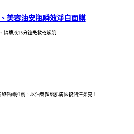
膜、美容油安瓶瞬效淨白面膜
、精華液15分鐘急救乾燥肌
周俊旭醫師推薦，以油養顏讓肌膚恢復潤澤柔亮！