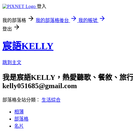
登入
我的部落格
我的部落格後台
我的帳號
登出
宸語KELLY
跳到主文
我是宸語KELLY，熱愛聽歌、餐敘、旅
kelly051685@gmail.com
部落格全站分類：
生活綜合
相簿
部落格
名片