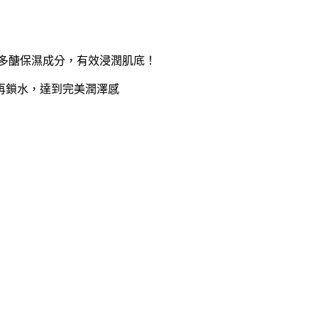
多醣保濕成分，有效浸潤肌底！
再鎖水，達到完美潤澤感