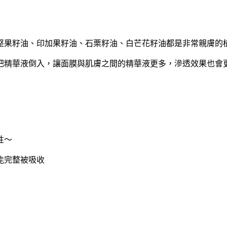
堅果籽油、印加果籽油、石栗籽油、白芒花籽油都是非常親膚的
把精華液倒入，讓面膜與肌膚之間的精華液更多，滲透效果也會
性～
能完整被吸收