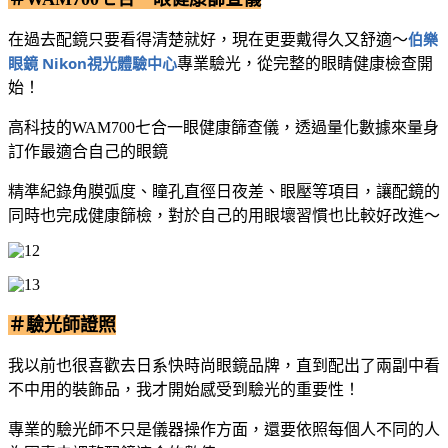
伯樂
在過去配鏡只要看得清楚就好，現在更要戴得久又舒適～
眼鏡 Nikon視光體驗中心
專業驗光，從完整的眼睛健康檢查開
始！
高科技的WAM700七合一眼健康篩查儀，透過量化數據來量身
訂作最適合自己的眼鏡
精準紀錄角膜弧度、瞳孔直徑日夜差、眼壓等項目，讓配鏡的
同時也完成健康篩檢，對於自己的用眼壞習慣也比較好改進～
＃驗光師證照
我以前也很喜歡去日系快時尚眼鏡品牌，直到配出了兩副中看
不中用的裝飾品，我才開始感受到驗光的重要性！
專業的驗光師不只是儀器操作方面，還要依照每個人不同的人