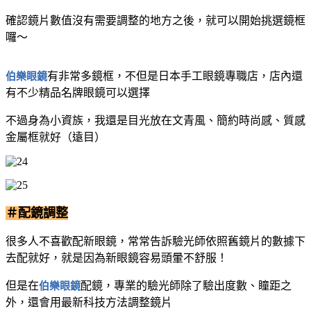
確認鏡片數值沒有需要調整的地方之後，就可以開始挑選鏡框
囉～
伯樂眼鏡
有非常多鏡框，不但是日本手工眼鏡專職店，店內還
有不少精品名牌眼鏡可以選擇
不過身為小資族，我還是目光放在文青風、簡約時尚感、質感
金屬框就好（遠目）
＃配鏡調整
很多人不喜歡配新眼鏡，常常告訴驗光師依照舊鏡片的數據下
去配就好，就是因為新眼鏡容易頭暈不舒服！
伯樂眼鏡
但是在
配鏡，專業的驗光師除了驗出度數、瞳距之
外，還會用最新科技方法調整鏡片