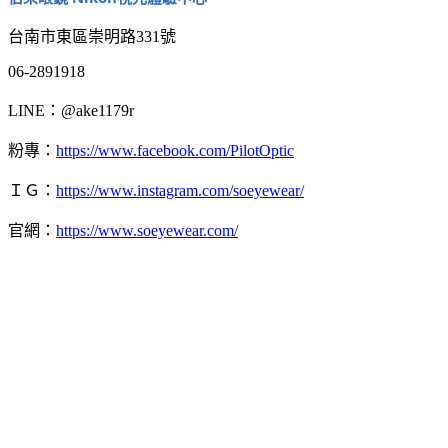
台南市東區崇明路331號
06-2891918
LINE：@ake1179r
粉專：
https://www.facebook.com/PilotOptic
ＩＧ：
https://www.instagram.com/soeyewear/
官網：
https://www.soeyewear.com/