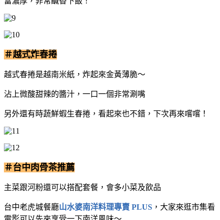
富濃厚，非常鹹香下飯！
＃越式炸春捲
越式春捲是越南米紙，炸起來金黃薄脆～
沾上微酸甜辣的醬汁，一口一個非常涮嘴
另外還有時蔬鮮蝦生春捲，看起來也不錯，下次再來嚐嚐！
＃台中肉骨茶推薦
主菜跟河粉還可以搭配套餐，會多小菜及飲品
台中老虎城餐廳
山水婆南洋料理專賣 PLUS
，大家來逛市集看
電影可以先來享受一下南洋風味～