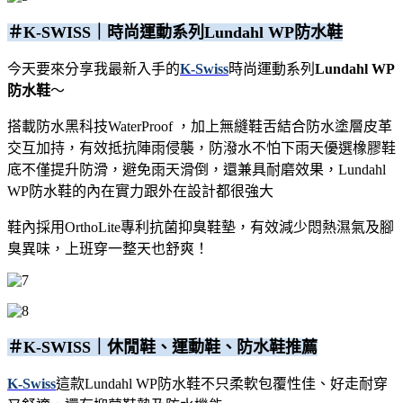
＃K-SWISS｜時尚運動系列Lundahl WP防水鞋
今天要來分享我最新入手的
K-Swiss
時尚運動系列
Lundahl WP
防水鞋
～
搭載防水黑科技WaterProof ，加上無縫鞋舌結合防水塗層皮革
交互加持，有效抵抗陣雨侵襲，防潑水不怕下雨天
優選橡膠鞋
底不僅提升防滑，避免雨天滑倒，還兼具耐磨效果，Lundahl
WP防水鞋的內在實力跟外在設計都很強大
鞋內採用OrthoLite專利抗菌抑臭鞋墊，有效減少悶熱濕氣及腳
臭異味，上班穿一整天也舒爽！
＃K-SWISS｜休閒鞋、運動鞋、防水鞋推薦
K-Swiss
這款Lundahl WP防水鞋不只柔軟包覆性佳、好走耐穿