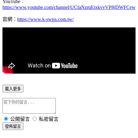
YouTube：
https://www.youtube.com/channel/UCfaNzrqEixkvvVP8jDWFCew
官網：
https://www.k-swiss.com.tw/
載入更多
公開留言
私密留言
發佈留言