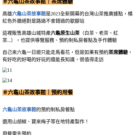
＃六龜山茶故事館｜茶席體驗
高雄
六龜山茶故事館
是2023全新開幕的台灣山茶推廣據點，橘
紅色外牆絕對是路過不會錯過的歇腳站
這裡販售高雄山城特產
六龜原生山茶
（白茶、老茶、紅
茶...），也提供導覽服務、預約制私房餐點及手作體驗
自己來六龜一日遊只能走馬看花，但是如果有預約
茶席體驗
，
有好吃的好喝的好玩的還能長知識，很值得走訪
＃六龜山茶故事館｜預約用餐
六龜山茶故事館
的預約制私房餐點
選用山胡椒、寶來梅子等在地特產製作！
用餐需先預約