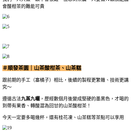
會酸柑茶的難能可貴
＃順發茶園｜山茶酸柑茶、山茶糕
跟前期的手工（塞橘子）相比，後續的製程更繁雜、技術更講
究～
遵循古法
九蒸九曬
，歷經數個月後變成堅硬的墨黑色，才喝的
到帶有果香、轉酸澀為回甘的山茶酸柑茶！
今天一定要多喝幾杯，還有桂花凍、山茶糕等茶點可以享用