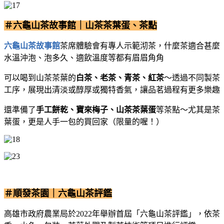
＃六龜山茶故事館｜山茶茶葉蛋、茶點
六龜山茶故事館
茶席體驗會有專人示範沏茶，什麼茶適合甚麼
水溫沖泡、泡多久、適飲溫度等都有眉眉角角
可以喝到山茶茶葉的
白茶、老茶、青茶、紅茶
～透過不同製茶
工序，展現出清淡或醇厚或獨特香氣，讓品茗過程有更多樂趣
還準備了
手工餅乾、寶來梅子、山茶茶葉蛋
等茶點～尤其是茶
葉蛋，更是人手一包的買回家（限量的喔！）
＃順發茶園｜六龜山茶評鑑
高雄市政府農業局於2022年舉辦首屆「六龜山茶評鑑」，依茶