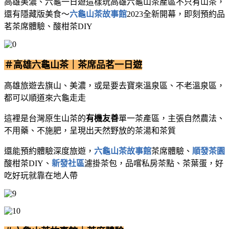
高雄美濃、六龜一日遊這樣玩
高雄六龜山茶產區不只有山茶，
還有隱藏版美食～
六龜山茶故事館
2023全新開幕，即刻預約品
茗茶席體驗、酸柑茶DIY
＃高雄六龜山茶｜茶席品茗一日遊
高雄旅遊去旗山、美濃，或是要去寶來溫泉區、不老溫泉區，
都可以順道來六龜走走
這裡是台灣原生山茶的
有機友善
單一茶產區，主張自然農法、
不用藥、不施肥，呈現出天然野放的茶湯和茶質
還能預約體驗深度旅遊，
六龜山茶故事館
茶席體驗、
順發茶園
酸柑茶DIY、
新發社區
濾掛茶包，品嚐私房茶點、茶葉蛋，好
吃好玩就靠在地人帶