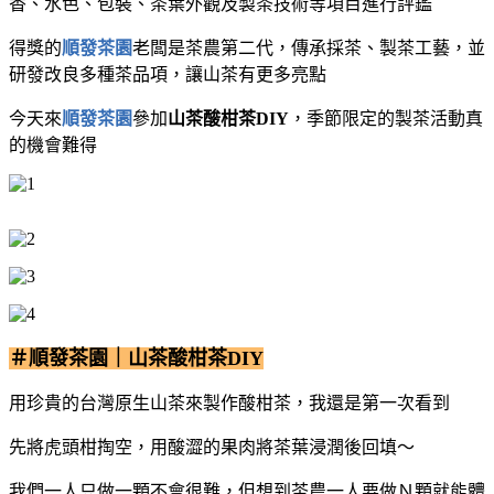
香、水色、包裝、茶葉外觀及製茶技術等項目進行評鑑
得獎的
順發茶園
老闆是茶農第二代，傳承採茶、製茶工藝，並
研發改良多種茶品項，讓山茶有更多亮點
今天來
順發茶園
參加
山茶酸柑茶DIY
，季節限定的製茶活動真
的機會難得
＃順發茶園｜山茶酸柑茶DIY
用珍貴的台灣原生山茶來製作酸柑茶，我還是第一次看到
先將虎頭柑掏空，用酸澀的果肉將茶葉浸潤後回填～
我們一人只做一顆不會很難，但想到茶農一人要做Ｎ顆就能體