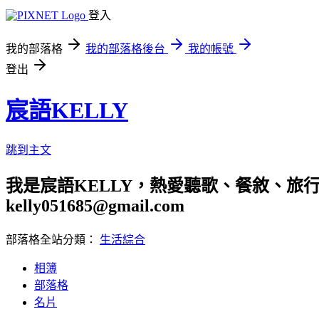
登入
我的部落格
我的部落格後台
我的帳號
登出
宸語KELLY
跳到主文
我是宸語KELLY，熱愛聽歌、餐敘、旅
kelly051685@gmail.com
部落格全站分類：
生活綜合
相簿
部落格
名片