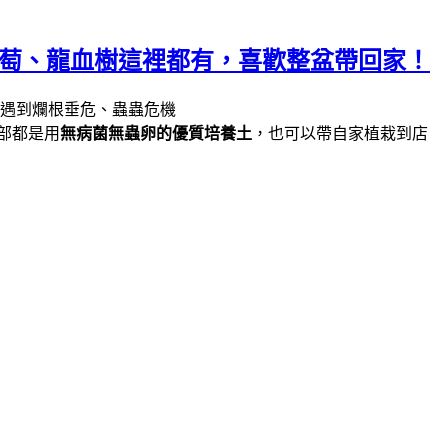
葡萄、龍血樹這裡都有，喜歡整盆帶回家！
遇到爛根垂危、蟲蟲危機
部都是用
無病菌無蟲卵的優質培養土
，也可以帶自家植栽到店