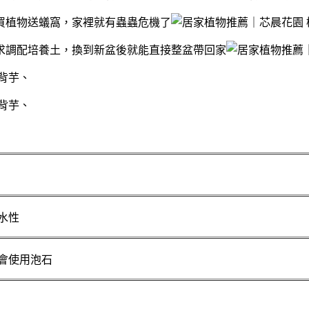
買植物送蟻窩，家裡就有蟲蟲危機了
求調配培養土，換到新盆後就能直接整盆帶回家
水性
會使用泡石