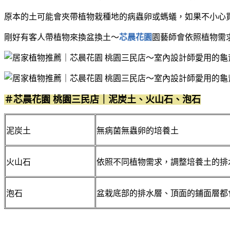
原本的土可能會夾帶植物栽種地的病蟲卵或螞蟻，如果不小心
剛好有客人帶植物來換盆換土～
芯晨花園
園藝師會依照植物需
＃芯晨花園 桃園三民店｜泥炭土、火山石、泡石
泥炭土
無病菌無蟲卵的培養土
火山石
依照不同植物需求，調整培養土的排
泡石
盆栽底部的排水層、頂面的鋪面層都