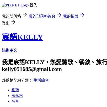
登入
我的部落格
我的部落格後台
我的帳號
登出
宸語KELLY
跳到主文
我是宸語KELLY，熱愛聽歌、餐敘、旅
kelly051685@gmail.com
部落格全站分類：
生活綜合
相簿
部落格
名片