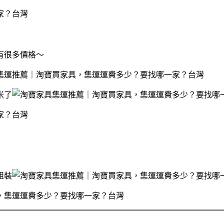
有很多價格～
米了
）
組裝