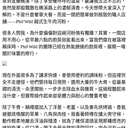
來到宜蘭礁溪，除了享受暖呼呼的溫泉，最讓我念念不忘的，
竟然是那股飄散在礁溪路上的濃郁清香。今天想帶大家深入了
解的，不是什麼奢華大餐，而是一間把簡單做到極致的職人店
舖——Phở Wild 越式生牛肉河粉。
很多人問我，為什麼偏偏對這碗河粉情有獨鍾？其實，一間店
用不用心，從早晨六點的廚房就能看出來。當我們還在被窩裡
賴床時，Phở Wild 的團隊已經在熱氣繚繞的廚房裡，展開一場
關於味蕾的修行。
現在外面很多為了講求快速，會使用便利的調味粉，但這裡完
全不走捷徑。他們堅持每日現熬，選用大量的牛大骨，從最基
礎的清洗、汆燙開始，一步步去除血水與雜質。這過程聽起來
沒什麼，但實際操作起來卻是體力與耐心的雙重考驗。
除了牛骨，鍋裡還加入了洋蔥、老薑，以及事先烘烤過、香氣
被徹底喚醒的草果、八角與肉桂。我看著師傅在爐火旁守候，
動作輕柔地撇去浮油與殘渣，就為了確保湯頭呈現那種透亮的
琥珀色澤。這口湯，喝下去是天然的清甜回甘，完全沒有一絲