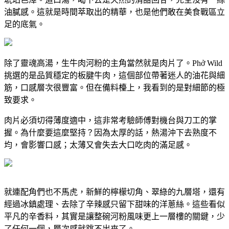
油膩感。這就是時間萃取出的精華，也是他們敢在美食戰區立
足的底氣。
除了靈魂高湯，生牛肉河粉的主角當然就是肉片了。Phở Wild
挑選的是品質穩定的板腱牛肉，這個部位帶著迷人的油花與細
筋，口感層次很豐富。但在備料檯上，我看到的是對細節的極
致要求。
肉片必須切得薄度適中，這非常考驗師傅對機台與刀工的掌
握。為什麼要這麼堅持？因為太厚的話，熱湯沖下去熟度不
均，會影響口感；太薄又會失去大口吃肉的滿足感。
就連配角們也不馬虎，新鮮的檸檬切角、翠綠的九層塔，還有
經過冰鎮處理、去除了辛辣感只留下甜味的洋蔥絲。這些看似
平凡的辛香料，其實是讓整碗河粉風味更上一層樓的關鍵，少
了任何一個，層次感就跳不出來了。