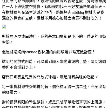
在忙碌的都市節奏中，最煩惱的就是晚餐吃甚麼！有時候想獨
自一人下班後放空覓食，有時候想找三五好友痛快地聊個天。
在樹林這片充滿生活感的地帶，路邊烤肉wildbbq 樹林店是我
深夜的覓食好去處，讓我不用擔心加班太晚買不到好吃的！
對於居酒屋或串燒店，我的基本印象都是小小的、昏暗的用餐
空間。
但是路邊烤肉wildbbq樹林店的內用環境非常寬敞舒適！
透明的開放式廚房，可以看到職人翻動串燒的手勢，聞到烤肉
香但不會燻到身上。
店門口明亮且乾淨的開放式冰櫃，就是所有美味的起點。
每一串食材都整齊地排列著，價格標示得一清二楚，完全沒有
點餐壓力。
對於預算有限的學生族群，或是只想簡單吃個宵夜的上班族，
你可以只拿幾串銅板價的蔬菜與基本款肉串，就能享受到職人