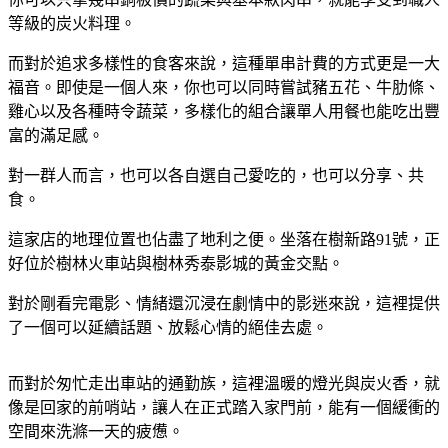
等級的炭火料理。
而對於追求多樣性的食客來說，這種單串計費的方式更是一大
福音。即使是一個人來，你也可以同時嘗試豬五花、牛肋條、
雞心以及各種時令蔬菜，多樣化的組合讓單人用餐也能吃出豐
富的滿足感。
對一群人而言，也可以各自選自己愛吃的，也可以分享、共
食。
這家店的地理位置也佔盡了地利之便。坐落在樹新路91號，正
好位於樹林火車站與樹林秀泰影城的黃金交點。
對於剛看完電影、情緒還沉浸在劇情中的影迷來說，這裡提供
了一個可以延續話題、放鬆心情的絕佳去處。
而對於匆忙走出車站的通勤族，這裡溫暖的燈光與炭火香，就
像是回家的前哨站，讓人在正式踏入家門前，能有一個緩衝的
空間來洗滌一天的疲憊。