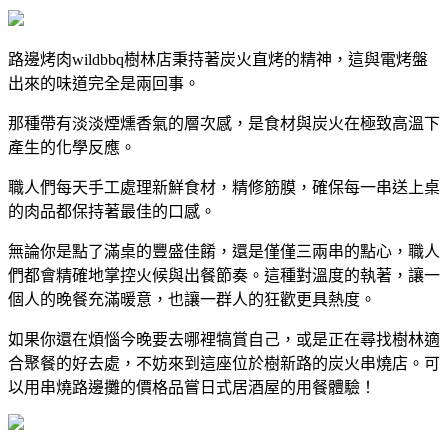
路邊烤肉wildbbq樹林店秉持著炭火直烤的精神，這與電烤盤
出來的味道完全是兩回事。
那種帶有淡淡煙燻香氣的層次感，是食材與炭火在極致高溫下
產生的化學反應。
職人們每天手工處理新鮮食材，精修筋膜，確保每一串送上桌
的肉品都保持著最佳的口感。
無論你是點了滿桌的豐盛佳餚，還是僅僅三兩串的點心，職人
們都會精確地掌控火候與出餐節奏。這種對溫度的執著，讓一
個人的晚餐充滿暖意，也讓一群人的狂歡更具熱度。
如果你還在煩惱今晚要去哪裡犒賞自己，或是正在尋找樹林適
合聚餐的好去處，不妨來到這座位於樹新路的炭火串燒店。可
以用串燒路邊攤的價格品嘗日式居酒屋的用餐體驗！