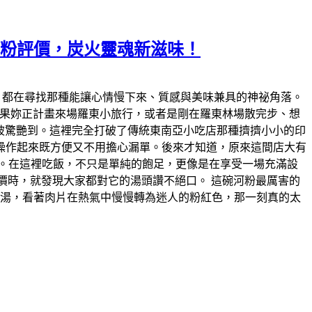
式河粉評價，炭火靈魂新滋味！
東，都在尋找那種能讓心情慢下來、質感與美味兼具的神祕角落。
。 如果妳正計畫來場羅東小旅行，或者是剛在羅東林場散完步、想
的有被驚艷到。這裡完全打破了傳統東南亞小吃店那種擠擠小小的印
操作起來既方便又不用擔心漏單。後來才知道，原來這間店大有
圍。在這裡吃飯，不只是單純的飽足，更像是在享受一場充滿設
看評價時，就發現大家都對它的湯頭讚不絕口。 這碗河粉最厲害的
高湯，看著肉片在熱氣中慢慢轉為迷人的粉紅色，那一刻真的太