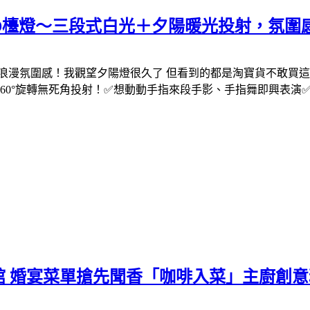
ED檯燈～三段式白光＋夕陽暖光投射，氛圍
漫氛圍感！我觀望夕陽燈很久了 但看到的都是淘寶貨不敢買這次看到
60°旋轉無死角投射！✅想動動手指來段手影、手指舞即興表演
館 婚宴菜單搶先聞香「咖啡入菜」主廚創