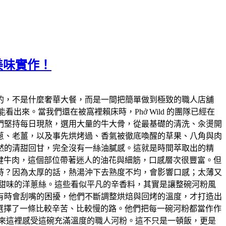
美味實作！
的，不是什麼奢華大餐，而是一間把簡單做到極致的職人店舖
看出來。當我們還在被窩裡賴床時，Phở Wild 的團隊已經在
們堅持每日現熬，選用大量的牛大骨，從最基礎的清洗、汆燙開
蔥、老薑，以及事先烘烤過、香氣被徹底喚醒的草果、八角與肉
然的清甜回甘，完全沒有一絲油膩感。這就是時間萃取出的精
的板腱牛肉，這個部位帶著迷人的油花與細筋，口感層次很豐富。但
持？因為太厚的話，熱湯沖下去熟度不均，會影響口感；太薄又
甜味的洋蔥絲。這些看似平凡的辛香料，其實是讓整碗河粉風
有時會刮嘴的困擾，他們不斷調整烘焙與回烤的溫度，才打造出
d 選擇了一條比較辛苦、比較慢的路。他們把每一碗河粉都當作作
來這裡感受這碗充滿溫度的職人河粉。這不只是一頓飯，更是