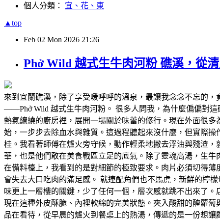
個人分類：
宜、花、東
▲top
Feb
02
Mon
2026
21:26
Phở Wild 越式生牛肉河粉 礁
來到宜蘭礁溪，除了享受暖呼呼的溫泉，最讓我念念不忘的，
——Phở Wild 越式生牛肉河粉。 很多人問我，為什麼偏偏
熱氣繚繞的廚房裡，展開一場關於味蕾的修行。現在外面很多
始，一步步去除血水與雜質。這過程聽起來沒什麼，但實際操
桂。我看著師傅在爐火旁守候，動作輕柔地撇去浮油與殘渣，
華，也是他們敢在美食戰區立足的底氣。除了靈魂高湯，生牛肉河
在備料檯上，我看到的是對細節的極致要求。肉片必須切得薄
會失去大口吃肉的滿足感。 就連配角們也不馬虎，新鮮的檸
味更上一層樓的關鍵，少了任何一個，層次感就跳不出來了。
現在這種外皮酥脆、內裡軟綿的完美狀態。夾入酸甜的醃蘿蔔與特
品在看待，從早晨的爐火到餐桌上的熱湯，傳遞的是一份想讓