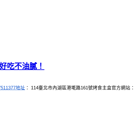
爐好吃不油膩！
7511377
地址
： 114臺北市內湖區港墘路161號
烤食主盒官方網站：