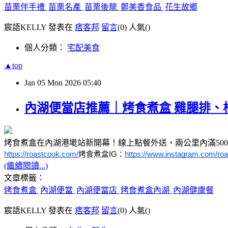
苗栗伴手禮
苗栗名產
苗栗後龍
鄭美香食品
花生故鄉
宸語KELLY 發表在
痞客邦
留言
(0)
人氣(
)
個人分類：
宅配美食
▲top
Jan
05
Mon
2026
05:40
內湖便當店推薦｜烤食煮盒 雞腿排
烤食煮盒在內湖港墘站新開幕！線上點餐外送，兩公里內滿50
https://roastcook.com/
烤食煮盒IG：
https://www.instagram.com/roa
(繼續閱讀...)
文章標籤：
烤食煮盒
內湖便當
內湖便當店
烤食煮盒內湖
內湖健康餐
宸語KELLY 發表在
痞客邦
留言
(0)
人氣(
)