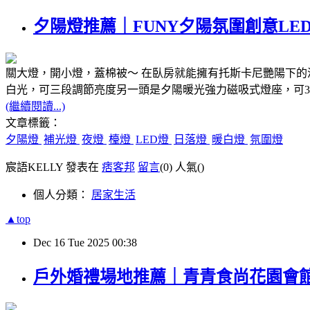
夕陽燈推薦｜FUNY夕陽氛圍創意L
關大燈，開小燈，蓋棉被～ 在臥房就能擁有托斯卡尼艷陽下的浪
白光，可三段調節亮度另一頭是夕陽暖光強力磁吸式燈座，可3
(繼續閱讀...)
文章標籤：
夕陽燈
補光燈
夜燈
檯燈
LED燈
日落燈
暖白燈
氛圍燈
宸語KELLY 發表在
痞客邦
留言
(0)
人氣(
)
個人分類：
居家生活
▲top
Dec
16
Tue
2025
00:38
戶外婚禮場地推薦｜青青食尚花園會