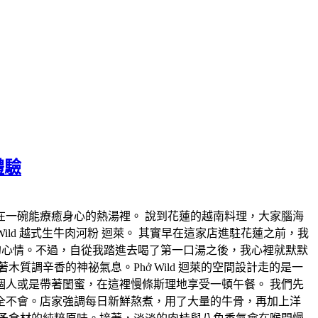
體驗
一碗能療癒身心的熱湯裡。 說到花蓮的越南料理，大家腦海
ld 越式生牛肉河粉 迴萊。 其實早在這家店進駐花蓮之前，我
害的心情。不過，自從我踏進去喝了第一口湯之後，我心裡就默默
調辛香的神祕氣息。Phở Wild 迴萊的空間設計走的是一
人或是帶著閨蜜，在這裡慢條斯理地享受一頓午餐。 我們先
全不會。店家強調每日新鮮熬煮，用了大量的牛骨，再加上洋