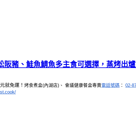
、松阪豬、鮭魚鯖魚多主食可選擇，蒸烤出
0元就免運！
烤食煮盒(內湖店)、 會議健康餐盒專賣
電話號碼
： 
02-8
st.cook/