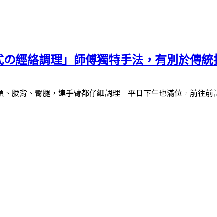
式の經絡調理」師傅獨特手法，有別於傳統
頸、腰背、臀腿，連手臂都仔細調理！平日下午也滿位，前往前記得