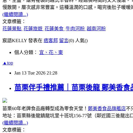
蔥、生薑，還有祕製的越式辛香料，經過長時間的文火慢燉。
慢散開，層次感非常豐富。這種溫潤的口感，喝完後肚子暖暖
(繼續閱讀...)
文章標籤：
花蓮景點
花蓮旅遊
花蓮美食
牛肉河粉
越南河粉
宸語KELLY 發表在
痞客邦
留言
(0)
人氣(
)
個人分類：
宜、花、東
▲top
Jan
13
Tue
2026
21:28
苗栗伴手禮推薦｜苗栗後龍 鄭美香
苗栗60年老牌食品廠轉型成為零食天堂！
鄭美香食品旗艦店
不
地址：苗栗縣後龍鎮龍坑里十班坑156-77號（鄰近國三後龍出口）
(繼續閱讀...)
文章標籤：