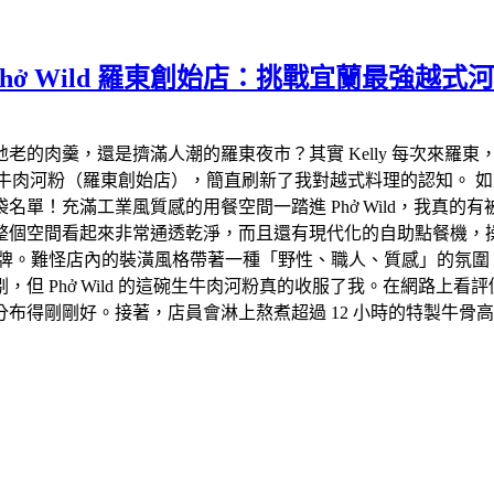
ở Wild 羅東創始店：挑戰宜蘭最強越
老的肉羹，還是擠滿人潮的羅東夜市？其實 Kelly 每次來羅
 越式生牛肉河粉（羅東創始店），簡直刷新了我對越式料理的認知
單！充滿工業風質感的用餐空間一踏進 Phở Wild，我真
整個空間看起來非常通透乾淨，而且還有現代化的自助點餐機，
延伸品牌。難怪店內的裝潢風格帶著一種「野性、職人、質感」的氛
但 Phở Wild 的這碗生牛肉河粉真的收服了我。在網路上
布得剛剛好。接著，店員會淋上熬煮超過 12 小時的特製牛骨