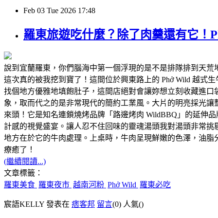
Feb
03
Tue
2026
17:48
羅東旅遊吃什麼？除了肉羹還有它！Ph
說到宜蘭羅東，你們腦海中第一個浮現的是不是排隊排到天荒地
這次真的被我挖到寶了！這間位於興東路上的 Phở Wild
找個地方優雅地填飽肚子，這間店絕對會讓妳想立刻收藏進口袋名
象，取而代之的是非常現代的簡約工業風。大片的明亮採光讓
來頭！它是知名連鎖燒烤品牌「路邊烤肉 WildBBQ」的
計感的視覺盛宴。讓人忍不住回味的靈魂湯頭我對湯頭非常挑剔，
地方在於它的牛肉處理。上桌時，牛肉呈現鮮嫩的色澤，油脂分
療癒了！
(繼續閱讀...)
文章標籤：
羅東美食
羅東夜市
越南河粉
Phở Wild
羅東必吃
宸語KELLY 發表在
痞客邦
留言
(0)
人氣(
)