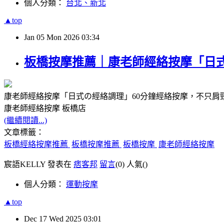
個人分類：
台北、新北
▲top
Jan
05
Mon
2026
03:34
板橋按摩推薦｜康老師經絡按摩「日
康老師經絡按摩「日式の經絡調理」60分鐘經絡按摩，不只肩
康老師經絡按摩 板橋店
(繼續閱讀...)
文章標籤：
板橋經絡按摩推薦
板橋按摩推薦
板橋按摩
康老師經絡按摩
宸語KELLY 發表在
痞客邦
留言
(0)
人氣(
)
個人分類：
運動按摩
▲top
Dec
17
Wed
2025
03:01