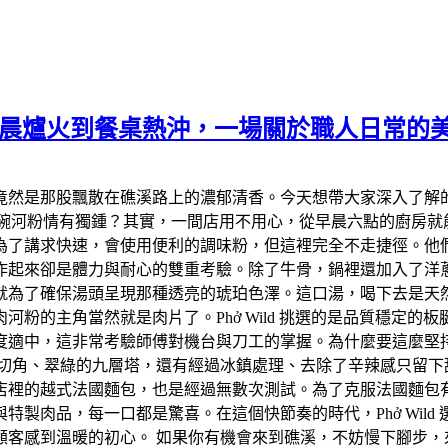
溪，從清晨爐火到餐桌熱沖，一場關於職人日常的
竟然是那股飄散在礁溪路上的濃郁清香。今天想帶大家深入了解
對這碗河粉情有獨鍾？其實，一間店用不用心，從早晨六點的廚房就能
為了講求快速，會使用便利的調味粉，但這裡完全不走捷徑。他
作起來卻是體力與耐心的雙重考驗。除了牛骨，鍋裡還加入了洋
就為了確保湯頭呈現那種透亮的琥珀色澤。這口湯，喝下去是天
粉的主角當然就是肉片了。Phở Wild 挑選的是品質穩定
度適中，這非常考驗師傅對機台與刀工的掌握。為什麼要這麼堅
檬切角、翠綠的九層塔，還有經過冰鎮處理、去除了辛辣感只留下
店裡的越式法國麵包，也是經過無數次測試。為了克服法國麵包
製肉品，每一口都是驚喜。在這個快節奏的時代，Phở Wil
顧客感到溫暖的初心。 如果你有機會來到礁溪，不妨慢下腳步，