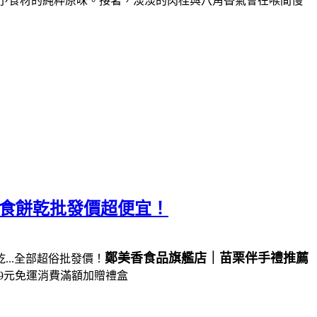
予食材的純粹原味。接著，淡淡的肉桂與八角香氣會在喉間慢
零食餅乾批發價超便宜！
鄭美香食品旗艦店｜苗栗伴手禮推薦
..全部超俗批發價！
99元免運消費滿額加贈禮盒