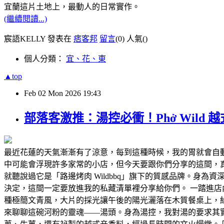
宜蘭這片土地上，最動人的日常實作。
(繼續閱讀...)
宸語KELLY 發表在
痞客邦
留言
(0)
人氣(
)
個人分類：
宜、花、東
▲top
Feb
02
Mon
2026
19:43
部落客激推：湯控必衝！Phở Wild
最近花蓮的天氣漸漸有了涼意，每到這種時候，我的胃就會自
中可能會浮現許多家常的小店，但今天要跟你們分享的這間，真的
就聽說過它是「路邊烤肉 Wildbbq」旗下的質感品牌。
決定，這間一定要放進我的私藏清單裡分享給你們。 一踏進店內
種極簡文青風，大片的採光讓午後的陽光灑落在木質餐桌上，
來聊聊這碗河粉的靈魂——湯頭。身為湯控，我對湯的要求其