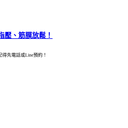
指壓、筋膜放鬆！
先電話或Line預約！