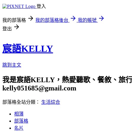
登入
我的部落格
我的部落格後台
我的帳號
登出
宸語KELLY
跳到主文
我是宸語KELLY，熱愛聽歌、餐敘、旅
kelly051685@gmail.com
部落格全站分類：
生活綜合
相簿
部落格
名片