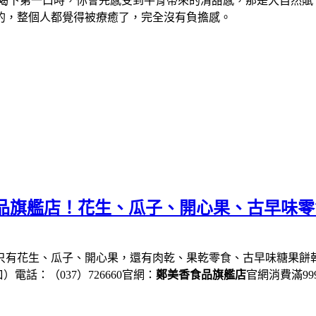
 喝下第一口時，你會先感受到牛骨帶來的清甜感，那是大自然賦
的，整個人都覺得被療癒了，完全沒有負擔感。
食品旗艦店！花生、瓜子、開心果、古早味
只有花生、瓜子、開心果，還有肉乾、果乾零食、古早味糖果餅乾.
電話：（037）726660官網：
鄭美香食品旗艦店
官網消費滿9