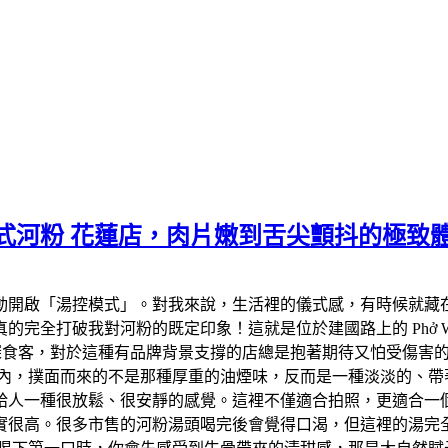
 越式河粉 花蓮店，肉片嫩到舌尖顫抖的極致
動開啟「湯控模式」。對我來說，生活裡的儀式感，有時候就藏在
完全打破我對河粉的既定印象！這就是位於建國路上的 Phở Wi
身為資深食客，對於這種有品牌背景支撐的店總是抱著期待又怕受傷
，撲面而來的不是那種厚重的油煙味，反而是一種淡淡的、帶著木質
給人一種很放鬆、很安靜的感覺。這裡不僅適合拍照，更適合一個
實很高。很多市售的河粉湯頭喝完後會覺得口渴，但這裡的湯完