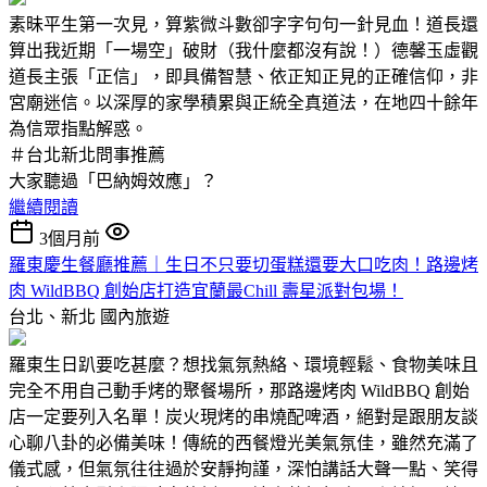
素昧平生第一次見，算紫微斗數卻字字句句一針見血！道長還
算出我近期「一場空」破財（我什麼都沒有說！）德馨玉虛觀
道長主張「正信」，即具備智慧、依正知正見的正確信仰，非
宮廟迷信。以深厚的家學積累與正統全真道法，在地四十餘年
為信眾指點解惑。
＃台北新北問事推薦
大家聽過「巴納姆效應」？
繼續閱讀
3個月前
羅東慶生餐廳推薦｜生日不只要切蛋糕還要大口吃肉！路邊烤
肉 WildBBQ 創始店打造宜蘭最Chill 壽星派對包場！
台北、新北
國內旅遊
羅東生日趴要吃甚麼？想找氣氛熱絡、環境輕鬆、食物美味且
完全不用自己動手烤的聚餐場所，那路邊烤肉 WildBBQ 創始
店一定要列入名單！炭火現烤的串燒配啤酒，絕對是跟朋友談
心聊八卦的必備美味！傳統的西餐燈光美氣氛佳，雖然充滿了
儀式感，但氣氛往往過於安靜拘謹，深怕講話大聲一點、笑得