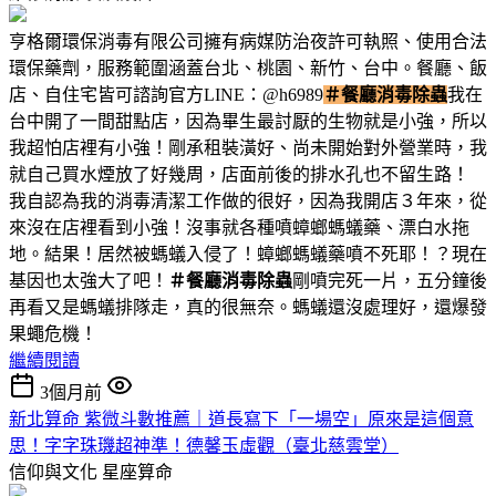
亨格爾環保消毒有限公司擁有病媒防治夜許可執照、使用合法
環保藥劑，服務範圍涵蓋台北、桃園、新竹、台中。餐廳、飯
店、自住宅皆可諮詢官方LINE：@h6989
＃餐廳消毒除蟲
我在
台中開了一間甜點店，因為畢生最討厭的生物就是小強，所以
我超怕店裡有小強！剛承租裝潢好、尚未開始對外營業時，我
就自己買水煙放了好幾周，店面前後的排水孔也不留生路！
我自認為我的消毒清潔工作做的很好，因為我開店３年來，從
來沒在店裡看到小強！沒事就各種噴蟑螂螞蟻藥、漂白水拖
地。結果！居然被螞蟻入侵了！蟑螂螞蟻藥噴不死耶！？現在
基因也太強大了吧！
＃餐廳消毒除蟲
剛噴完死一片，五分鐘後
再看又是螞蟻排隊走，真的很無奈。螞蟻還沒處理好，還爆發
果蠅危機！
繼續閱讀
3個月前
新北算命 紫微斗數推薦｜道長寫下「一場空」原來是這個意
思！字字珠璣超神準！德馨玉虛觀（臺北慈雲堂）
信仰與文化
星座算命