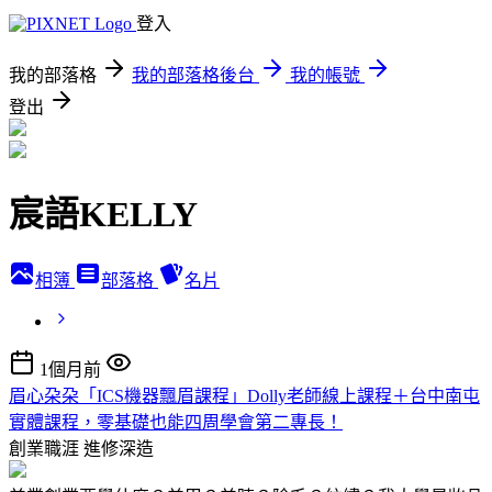
登入
我的部落格
我的部落格後台
我的帳號
登出
宸語KELLY
相簿
部落格
名片
1個月前
眉心朶朶「ICS機器飄眉課程」Dolly老師線上課程＋台中南屯
實體課程，零基礎也能四周學會第二專長！
創業職涯
進修深造