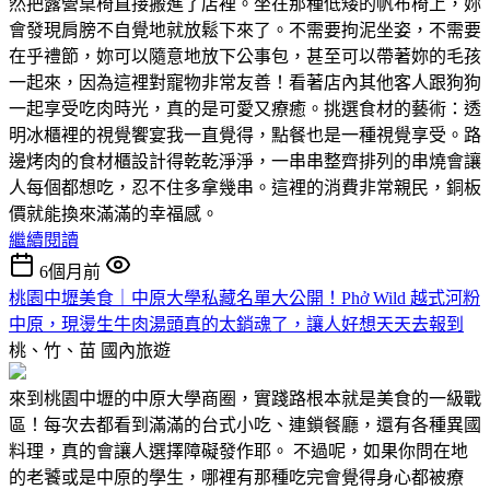
然把露營桌椅直接搬進了店裡。坐在那種低矮的帆布椅上，妳
會發現肩膀不自覺地就放鬆下來了。不需要拘泥坐姿，不需要
在乎禮節，妳可以隨意地放下公事包，甚至可以帶著妳的毛孩
一起來，因為這裡對寵物非常友善！看著店內其他客人跟狗狗
一起享受吃肉時光，真的是可愛又療癒。挑選食材的藝術：透
明冰櫃裡的視覺饗宴我一直覺得，點餐也是一種視覺享受。路
邊烤肉的食材櫃設計得乾乾淨淨，一串串整齊排列的串燒會讓
人每個都想吃，忍不住多拿幾串。這裡的消費非常親民，銅板
價就能換來滿滿的幸福感。
繼續閱讀
6個月前
桃園中壢美食｜中原大學私藏名單大公開！Phở Wild 越式河粉
中原，現燙生牛肉湯頭真的太銷魂了，讓人好想天天去報到
桃、竹、苗
國內旅遊
來到桃園中壢的中原大學商圈，實踐路根本就是美食的一級戰
區！每次去都看到滿滿的台式小吃、連鎖餐廳，還有各種異國
料理，真的會讓人選擇障礙發作耶。 不過呢，如果你問在地
的老饕或是中原的學生，哪裡有那種吃完會覺得身心都被療