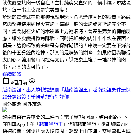
就像露營烤肉一樣自在！主打純炭火直烤的平價串燒，現點現
烤、每一串上桌都是完美熟度！
燒烤的靈魂就在於那種現點現烤、帶著煙燻香氣的瞬間。路邊
烤肉堅持使用純炭火直烤，這跟一般的電烤或瓦斯烤完全不
同。當食材在火紅的木炭爐上方翻滾時，會產生完美的梅納反
應，讓外皮變得微焦酥脆，同時把鮮美的肉汁牢牢鎖在裡面。
但是，這份極致的美味是有保鮮期限的！串燒一定要在下烤台
後的十五分鐘內吃掉，那真的是味道的巔峰！如果你因為聊得
太開心，讓用餐時間拉得太長，導致桌上堆了一堆冷掉的肉
串，那真的太可惜了。
繼續閱讀
4個月前
越南簽證、出入境快速通關「越南簽證王」越南簽證急件最快
20分鐘出簽！千陽號旅行社評價
國外旅遊
國外旅遊
越南自由行最重要的三件事：電子簽證e-visa、越南網路、下
載叫車App！在「
越南簽證王
」代辦越南簽證，還能加購VIP
快速通關，減少排隊入境時間，輕鬆上山下海、穿奧黛逛古城