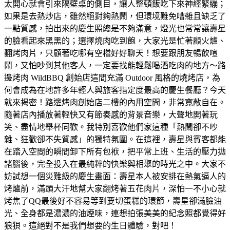
太開心就會引來隔壁桌的側目，讓人整頓飯吃下來神經緊繃；
如果是去熱炒店，雖然絕對夠熱鬧，但環境難免嘈雜且缺乏了
一點質感，拍出來的慶生照總是不夠滿意，燈光也常常讓壽星
的臉看起來黑黑的；選擇燒肉吃到飽，大家光是忙著顧火爐、
翻烤肉片，只顧著吃哪有空檔好好聊天！想要跟朋友暢飲喧
鬧，又怕吵到其他客人，一定要找能輕鬆喝酒吃肉的地方～路
邊烤肉 WildBBQ 創始店這間充滿 Outdoor 風格的燒烤店，為
何會成為在地許多年輕人與旅客指定度最高的慶生餐廳？今天
就來揭密！路邊烤肉創始店二樓的內用空間，非常寬敞自在。
隨著店內播放著輕快又有節奏感的背景音樂，大聲地開著玩
笑、盡情地舉杯同歡。我特別喜歡他們家這種「熱鬧卻不吵
雜、狂歡卻不失質感」的獨特氛圍。在這裡，壽星與賓客都能
在踏入空間的瞬間卸下所有包袱，把平常上班、生活的壓力拋
諸腦後，完全投入在最純粹的快樂與相聚的時光之中。大家不
妨試想一個災難級的慶生畫面：壽星本人被安排在熱氣逼人的
烤爐前，滿頭大汗地幫大家翻烤著五花肉片，深怕一不小心就
烤焦了QQ最後好不容易等到要切蛋糕的環節，壽星卻滿臉油
光、全身都是濃濃的油煙味，連想拍張美美的紀念照都覺得好
狼狽。這絕對不是我們想要的生日體驗，對吧！