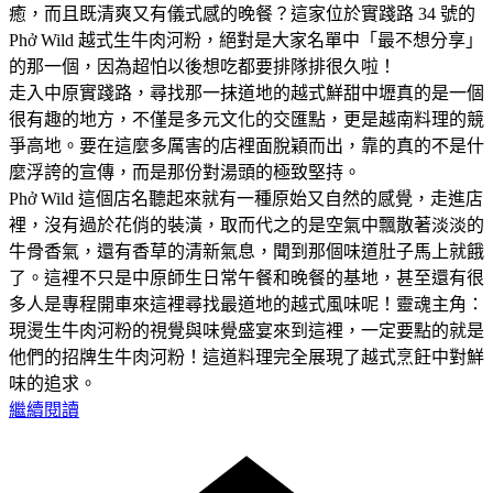
癒，而且既清爽又有儀式感的晚餐？這家位於實踐路 34 號的
Phở Wild 越式生牛肉河粉，絕對是大家名單中「最不想分享」
的那一個，因為超怕以後想吃都要排隊排很久啦！
走入中原實踐路，尋找那一抹道地的越式鮮甜中壢真的是一個
很有趣的地方，不僅是多元文化的交匯點，更是越南料理的競
爭高地。要在這麼多厲害的店裡面脫穎而出，靠的真的不是什
麼浮誇的宣傳，而是那份對湯頭的極致堅持。
Phở Wild 這個店名聽起來就有一種原始又自然的感覺，走進店
裡，沒有過於花俏的裝潢，取而代之的是空氣中飄散著淡淡的
牛骨香氣，還有香草的清新氣息，聞到那個味道肚子馬上就餓
了。這裡不只是中原師生日常午餐和晚餐的基地，甚至還有很
多人是專程開車來這裡尋找最道地的越式風味呢！靈魂主角：
現燙生牛肉河粉的視覺與味覺盛宴來到這裡，一定要點的就是
他們的招牌生牛肉河粉！這道料理完全展現了越式烹飪中對鮮
味的追求。
繼續閱讀