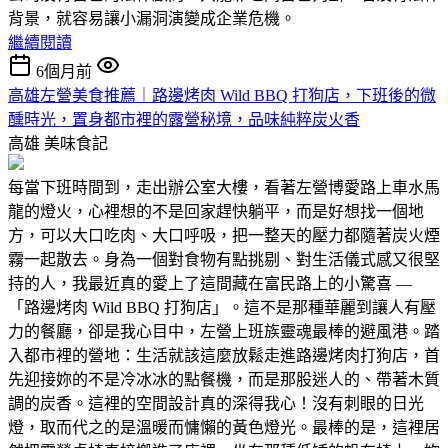
背景，就容易讓小漏洞演變成企業危機。
繼續閱讀
6個月前
高雄左營美食推薦｜路邊烤肉 Wild BBQ 打狗店，下班後的微
醺時光，置身都市裡的露營秘境，品味純粹炭火香
高雄
美味食記
每當下班時間到，走出辦公室大樓，看著左營博愛路上車水馬
龍的燈火，心裡想的不是回家趕快躺平，而是好想找一個地
方，可以大口吃肉、大口呼吸，把一整天的壓力都隨著炭火煙
霧一起散去。身為一個對食物有點挑剔、對生活儀式感又很堅
持的人，我最近真的愛上了這間藏在富民路上的小驚喜 —
「路邊烤肉 Wild BBQ 打狗店」。這不是那種華麗到讓人有壓
力的餐廳，卻是我心目中，左營上班族靈魂最棒的避風港。踏
入都市裡的營地：生活就該這麼放鬆走進路邊烤肉打狗店，首
先迎接妳的不是冷冰冰的點餐機，而是那股迷人的、帶著木質
調的炭香。這裡的空間設計真的深得我心！沒有刺眼的日光
燈，取而代之的是溫暖而慵懶的黃色燈光。最棒的是，這裡居