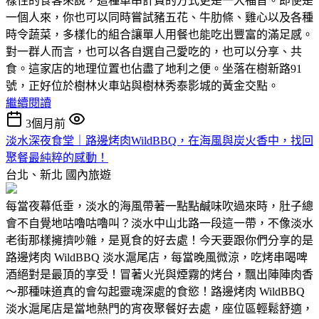
樣性的食客來說，這種單串計費的方式更是一大福音。即使是
一個人來，你也可以同時嘗試豬五花、牛肋條、雞心以及各種
時令蔬菜，多樣化的組合讓單人用餐也能吃出豐富的滿足感。
對一群人而言，也可以各自選自己愛吃的，也可以分享、共
食。這家店的地理位置也佔盡了地利之便。坐落在樹新路91
號，正好位於樹林火車站與樹林秀泰影城的黃金交點。
繼續閱讀
3個月前
淡水深夜食堂｜路邊烤肉WildBBQ，在海風與炭火香中，找回
聚餐最純粹的感動！
台北、新北
國內旅遊
每當夜幕低垂，淡水的海風帶著一點點鹹味吹過來時，肚子總
會不自覺地咕嚕咕嚕叫？淡水中山北路一段這一帶，不像淡水
老街那樣擁擠吵雜，是覓食的好去處！今天要跟你們分享的是
路邊烤肉 WildBBQ 淡水滬尾店，每當晚風微涼，吃烤串喝啤
酒絕對是最頂的享受！冒著火光與煙霧的烤台，飄出陣陣肉香
～那種味道真的會勾起靈魂深處的食慾！路邊烤肉 WildBBQ
淡水滬尾店是當地熱門的宵夜聚餐好去處，座位區輕鬆舒適，