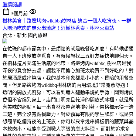
繼續閱讀
3個月前
樹林美食｜路邊烤肉wildbbq樹林店 適合一個人吃宵夜、一群
人喝酒吃肉的炭火串燒店！近樹林秀泰、樹林火車站
台北、新北
國內旅遊
在忙碌的都市節奏中，最煩惱的就是晚餐吃甚麼！有時候想獨
自一人下班後放空覓食，有時候想找三五好友痛快地聊個天。
在樹林這片充滿生活感的地帶，路邊烤肉wildbbq 樹林店是我
深夜的覓食好去處，讓我不用擔心加班太晚買不到好吃的！對
於居酒屋或串燒店，我的基本印象都是小小的、昏暗的用餐空
間。但是路邊烤肉wildbbq樹林店的內用環境非常寬敞舒適！
透明的開放式廚房，可以看到職人翻動串燒的手勢，聞到烤肉
香但不會燻到身上。店門口明亮且乾淨的開放式冰櫃，就是所
有美味的起點。每一串食材都整齊地排列著，價格標示得一清
二楚，完全沒有點餐壓力。對於預算有限的學生族群，或是只
想簡單吃個宵夜的上班族，你可以只拿幾串銅板價的蔬菜與基
本款肉串，就能享受到職人等級的炭火料理。 而對於追求多