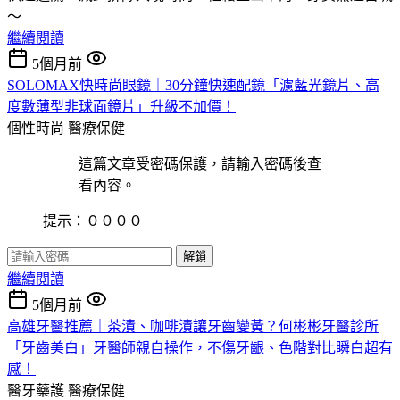
～
繼續閱讀
5個月前
SOLOMAX快時尚眼鏡｜30分鐘快速配鏡「濾藍光鏡片、高
度數薄型非球面鏡片」升級不加價！
個性時尚
醫療保健
這篇文章受密碼保護，請輸入密碼後查
看內容。
提示：００００
解鎖
繼續閱讀
5個月前
高雄牙醫推薦｜茶漬、咖啡漬讓牙齒變黃？何彬彬牙醫診所
「牙齒美白」牙醫師親自操作，不傷牙齦、色階對比瞬白超有
感！
醫牙藥護
醫療保健