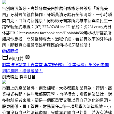
告別暗沉黃牙～高雄牙齒美白推薦何彬彬牙醫診所「冷光美
白」牙科醫師親自操作，牙垢黃漬牙結石全部清除，一小時瞬
間白亮、口氣清新健康！何彬彬牙醫診所高雄市新興區民生一
路56號預約專線：(07) 227-0748Line ID 預約：@231vxsuy周日
休診FB：https://www.facebook.com/Hobinbin56何彬彬牙醫診所
如果你想找一間牙醫師專業、過程仔細、看診有效率的牙科診
所，那我真心推薦高雄新興區的何彬彬牙醫診所！
繼續閱讀
6個月前
創業法律諮詢｜真言堂 李秉錡律師「企業健檢」幫公司老闆
排除風險、穩健經營！
創業職涯
職場甘苦
市面上的產業輔導、創業課程，大多都跟創業貸款、行銷、商
業模式有關。這些我都願意學、也學得會；唯獨創業法律，對
多數創業者來說，卻是一個既重要又難以靠自己消化的黑洞。
股東關係、員工管理、財務責任...每一項都牽涉法律風險。小
公司沒有自己的法律顧問，只能靠老闆自己判斷。若沒有法律