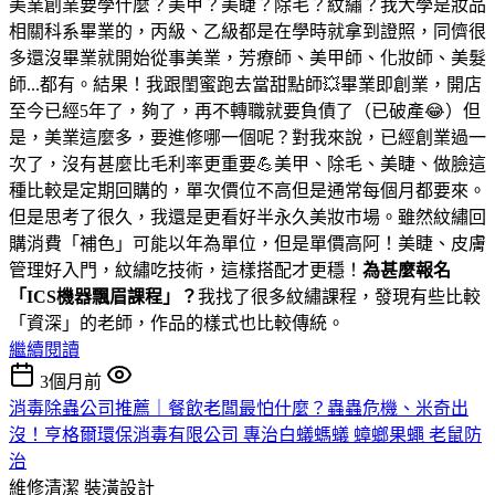
美業創業要學什麼？美甲？美睫？除毛？紋繡？我大學是妝品
相關科系畢業的，丙級、乙級都是在學時就拿到證照，同儕很
多還沒畢業就開始從事美業，芳療師、美甲師、化妝師、美髮
師...都有。結果！我跟閨蜜跑去當甜點師💥畢業即創業，開店
至今已經5年了，夠了，再不轉職就要負債了（已破產😂）但
是，美業這麼多，要進修哪一個呢？對我來說，已經創業過一
次了，沒有甚麼比毛利率更重要💪美甲、除毛、美睫、做臉這
種比較是定期回購的，單次價位不高但是通常每個月都要來。
但是思考了很久，我還是更看好半永久美妝市場。雖然紋繡回
購消費「補色」可能以年為單位，但是單價高阿！美睫、皮膚
管理好入門，紋繡吃技術，這樣搭配才更穩！
為甚麼報名
「ICS機器飄眉課程」？
我找了很多紋繡課程，發現有些比較
「資深」的老師，作品的樣式也比較傳統。
繼續閱讀
3個月前
消毒除蟲公司推薦｜餐飲老闆最怕什麼？蟲蟲危機、米奇出
沒！亨格爾環保消毒有限公司 專治白蟻螞蟻 蟑螂果蠅 老鼠防
治
維修清潔
裝潢設計