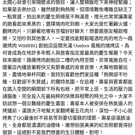
太開心就會引來隔壁桌的側目，讓人整頓飯吃下來神經緊繃；
如果是去熱炒店，雖然絕對夠熱鬧，但環境難免嘈雜且缺乏了
一點質感，拍出來的慶生照總是不夠滿意，燈光也常常讓壽星
的臉看起來黑黑的；選擇燒肉吃到飽，大家光是忙著顧火爐、
翻烤肉片，只顧著吃哪有空檔好好聊天！想要跟朋友暢飲喧
鬧，又怕吵到其他客人，一定要找能輕鬆喝酒吃肉的地方～路
邊烤肉 WildBBQ 創始店這間充滿 Outdoor 風格的燒烤店，為
何會成為在地許多年輕人與旅客指定度最高的慶生餐廳？今天
就來揭密！路邊烤肉創始店二樓的內用空間，非常寬敞自在。
隨著店內播放著輕快又有節奏感的背景音樂，大聲地開著玩
笑、盡情地舉杯同歡。我特別喜歡他們家這種「熱鬧卻不吵
雜、狂歡卻不失質感」的獨特氛圍。在這裡，壽星與賓客都能
在踏入空間的瞬間卸下所有包袱，把平常上班、生活的壓力拋
諸腦後，完全投入在最純粹的快樂與相聚的時光之中。大家不
妨試想一個災難級的慶生畫面：壽星本人被安排在熱氣逼人的
烤爐前，滿頭大汗地幫大家翻烤著五花肉片，深怕一不小心就
烤焦了QQ最後好不容易等到要切蛋糕的環節，壽星卻滿臉油
光、全身都是濃濃的油煙味，連想拍張美美的紀念照都覺得好
狼狽。這絕對不是我們想要的生日體驗，對吧！