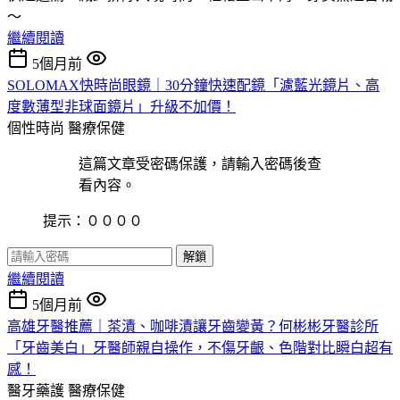
～
繼續閱讀
5個月前
SOLOMAX快時尚眼鏡｜30分鐘快速配鏡「濾藍光鏡片、高
度數薄型非球面鏡片」升級不加價！
個性時尚
醫療保健
這篇文章受密碼保護，請輸入密碼後查
看內容。
提示：００００
解鎖
繼續閱讀
5個月前
高雄牙醫推薦｜茶漬、咖啡漬讓牙齒變黃？何彬彬牙醫診所
「牙齒美白」牙醫師親自操作，不傷牙齦、色階對比瞬白超有
感！
醫牙藥護
醫療保健