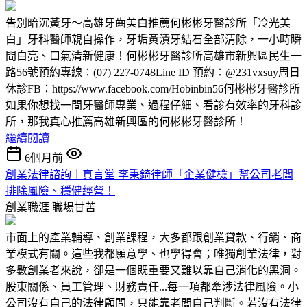
告別暗沉黃牙～高雄牙齒美白推薦何彬彬牙醫診所「冷光美
白」牙科醫師親自操作，牙垢黃漬牙結石全部清除，一小時瞬
間白亮、口氣清新健康！何彬彬牙醫診所高雄市新興區民生一
路56號預約專線：(07) 227-0748Line ID 預約：@231vxsuy周日
休診FB：https://www.facebook.com/Hobinbin56何彬彬牙醫診所
如果你想找一間牙醫師專業、過程仔細、看診有效率的牙科診
所，那我真心推薦高雄新興區的何彬彬牙醫診所！
繼續閱讀
6個月前
創業法律諮詢｜真言堂 李秉錡律師「企業健檢」幫公司老闆
排除風險、穩健經營！
創業職涯
職場甘苦
市面上的產業輔導、創業課程，大多都跟創業貸款、行銷、商
業模式有關。這些我都願意學、也學得會；唯獨創業法律，對
多數創業者來說，卻是一個既重要又難以靠自己消化的黑洞。
股東關係、員工管理、財務責任...每一項都牽涉法律風險。小
公司沒有自己的法律顧問，只能靠老闆自己判斷。若沒有法律