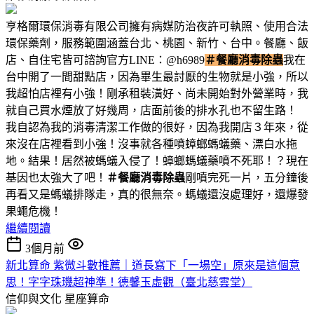
亨格爾環保消毒有限公司擁有病媒防治夜許可執照、使用合法
環保藥劑，服務範圍涵蓋台北、桃園、新竹、台中。餐廳、飯
店、自住宅皆可諮詢官方LINE：@h6989
＃餐廳消毒除蟲
我在
台中開了一間甜點店，因為畢生最討厭的生物就是小強，所以
我超怕店裡有小強！剛承租裝潢好、尚未開始對外營業時，我
就自己買水煙放了好幾周，店面前後的排水孔也不留生路！
我自認為我的消毒清潔工作做的很好，因為我開店３年來，從
來沒在店裡看到小強！沒事就各種噴蟑螂螞蟻藥、漂白水拖
地。結果！居然被螞蟻入侵了！蟑螂螞蟻藥噴不死耶！？現在
基因也太強大了吧！
＃餐廳消毒除蟲
剛噴完死一片，五分鐘後
再看又是螞蟻排隊走，真的很無奈。螞蟻還沒處理好，還爆發
果蠅危機！
繼續閱讀
3個月前
新北算命 紫微斗數推薦｜道長寫下「一場空」原來是這個意
思！字字珠璣超神準！德馨玉虛觀（臺北慈雲堂）
信仰與文化
星座算命