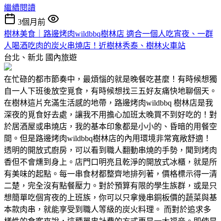
繼續閱讀
3個月前
樹林美食｜路邊烤肉wildbbq樹林店 適合一個人吃宵夜、一群
人喝酒吃肉的炭火串燒店！近樹林秀泰、樹林火車站
台北、新北
國內旅遊
在忙碌的都市節奏中，最煩惱的就是晚餐吃甚麼！有時候想獨
自一人下班後放空覓食，有時候想找三五好友痛快地聊個天。
在樹林這片充滿生活感的地帶，路邊烤肉wildbbq 樹林店是我
深夜的覓食好去處，讓我不用擔心加班太晚買不到好吃的！對
於居酒屋或串燒店，我的基本印象都是小小的、昏暗的用餐空
間。但是路邊烤肉wildbbq樹林店的內用環境非常寬敞舒適！
透明的開放式廚房，可以看到職人翻動串燒的手勢，聞到烤肉
香但不會燻到身上。店門口明亮且乾淨的開放式冰櫃，就是所
有美味的起點。每一串食材都整齊地排列著，價格標示得一清
二楚，完全沒有點餐壓力。對於預算有限的學生族群，或是只
想簡單吃個宵夜的上班族，你可以只拿幾串銅板價的蔬菜與基
本款肉串，就能享受到職人等級的炭火料理。 而對於追求多