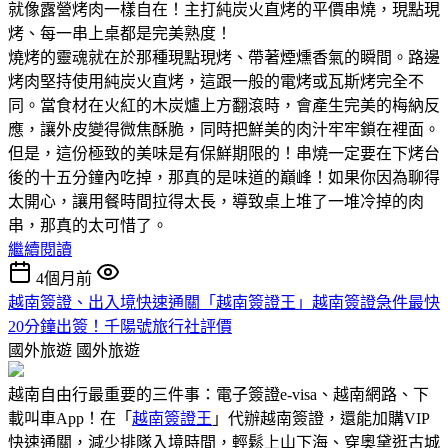
就像露營烤肉一樣自在！主打純炭火直烤的平價串燒，現點現
烤、每一串上桌都是完美熟度！
燒烤的靈魂就在於那種現點現烤、帶著煙燻香氣的瞬間。路邊
烤肉堅持使用純炭火直烤，這跟一般的電烤或瓦斯烤完全不
同。當食材在火紅的木炭爐上方翻滾時，會產生完美的梅納反
應，讓外皮變得微焦酥脆，同時把鮮美的肉汁牢牢鎖在裡面。
但是，這份極致的美味是有保鮮期限的！串燒一定要在下烤台
後的十五分鐘內吃掉，那真的是味道的巔峰！如果你因為聊得
太開心，讓用餐時間拉得太長，導致桌上堆了一堆冷掉的肉
串，那真的太可惜了。
繼續閱讀
4個月前
越南簽證、出入境快速通關「越南簽證王」越南簽證急件最快
20分鐘出簽！千陽號旅行社評價
國外旅遊
國外旅遊
越南自由行最重要的三件事：電子簽證e-visa、越南網路、下
載叫車App！在「
越南簽證王
」代辦越南簽證，還能加購VIP
快速通關，減少排隊入境時間，輕鬆上山下海、穿奧黛逛古城