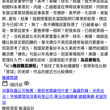
美業創業要學什麼？美甲？美睫？除毛？紋繡？我大學是妝品
相關科系畢業的，丙級、乙級都是在學時就拿到證照，同儕很
多還沒畢業就開始從事美業，芳療師、美甲師、化妝師、美髮
師...都有。結果！我跟閨蜜跑去當甜點師💥畢業即創業，開店
至今已經5年了，夠了，再不轉職就要負債了（已破產😂）但
是，美業這麼多，要進修哪一個呢？對我來說，已經創業過一
次了，沒有甚麼比毛利率更重要💪美甲、除毛、美睫、做臉這
種比較是定期回購的，單次價位不高但是通常每個月都要來。
但是思考了很久，我還是更看好半永久美妝市場。雖然紋繡回
購消費「補色」可能以年為單位，但是單價高阿！美睫、皮膚
管理好入門，紋繡吃技術，這樣搭配才更穩！
為甚麼報名
「ICS機器飄眉課程」？
我找了很多紋繡課程，發現有些比較
「資深」的老師，作品的樣式也比較傳統。
繼續閱讀
3個月前
消毒除蟲公司推薦｜餐飲老闆最怕什麼？蟲蟲危機、米奇出
沒！亨格爾環保消毒有限公司 專治白蟻螞蟻 蟑螂果蠅 老鼠防
治
維修清潔
裝潢設計