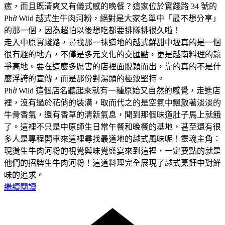
癒，而且既清爽又有儀式感的晚餐？這家位於實踐路 34 號的
Phở Wild 越式生牛肉河粉，絕對是大家名單中「最不想分享」
的那一個，因為超怕以後想吃都要排隊排很久啦！
走入中原實踐路，尋找那一抹道地的越式鮮甜中壢真的是一個
很有趣的地方，不僅是多元文化的交匯點，更是越南料理的競
爭高地。要在這麼多厲害的店裡面脫穎而出，靠的真的不是什
麼浮誇的宣傳，而是那份對湯頭的極致堅持。
Phở Wild 這個店名聽起來就有一種原始又自然的感覺，走進店
裡，沒有過於花俏的裝潢，取而代之的是空氣中飄散著淡淡的
牛骨香氣，還有香草的清新氣息，聞到那個味道肚子馬上就餓
了。這裡不只是中原師生日常午餐和晚餐的基地，甚至還有很
多人是專程開車來這裡尋找最道地的越式風味呢！靈魂主角：
現燙生牛肉河粉的視覺與味覺盛宴來到這裡，一定要點的就是
他們的招牌生牛肉河粉！這道料理完全展現了越式烹飪中對鮮
味的追求。
繼續閱讀