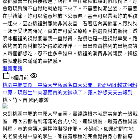
然把露營桌椅直接搬進了店裡。坐在那種低矮的帆布椅上，妳
會發現肩膀不自覺地就放鬆下來了。不需要拘泥坐姿，不需要
在乎禮節，妳可以隨意地放下公事包，甚至可以帶著妳的毛孩
一起來，因為這裡對寵物非常友善！看著店內其他客人跟狗狗
一起享受吃肉時光，真的是可愛又療癒。挑選食材的藝術：透
明冰櫃裡的視覺饗宴我一直覺得，點餐也是一種視覺享受。路
邊烤肉的食材櫃設計得乾乾淨淨，一串串整齊排列的串燒會讓
人每個都想吃，忍不住多拿幾串。這裡的消費非常親民，銅板
價就能換來滿滿的幸福感。
繼續閱讀
6個月前
桃園中壢美食｜中原大學私藏名單大公開！Phở Wild 越式河粉
中原，現燙生牛肉湯頭真的太銷魂了，讓人好想天天去報到
桃、竹、苗
國內旅遊
來到桃園中壢的中原大學商圈，實踐路根本就是美食的一級戰
區！每次去都看到滿滿的台式小吃、連鎖餐廳，還有各種異國
料理，真的會讓人選擇障礙發作耶。 不過呢，如果你問在地
的老饕或是中原的學生，哪裡有那種吃完會覺得身心都被療