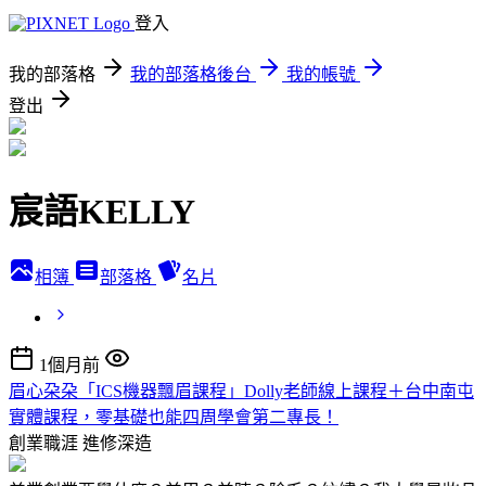
登入
我的部落格
我的部落格後台
我的帳號
登出
宸語KELLY
相簿
部落格
名片
1個月前
眉心朶朶「ICS機器飄眉課程」Dolly老師線上課程＋台中南屯
實體課程，零基礎也能四周學會第二專長！
創業職涯
進修深造