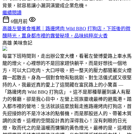
背景，就容易讓小漏洞演變成企業危機。
繼續閱讀
6個月前
高雄左營美食推薦｜路邊烤肉 Wild BBQ 打狗店，下班後的微
醺時光，置身都市裡的露營秘境，品味純粹炭火香
高雄
美味食記
每當下班時間到，走出辦公室大樓，看著左營博愛路上車水馬
龍的燈火，心裡想的不是回家趕快躺平，而是好想找一個地
方，可以大口吃肉、大口呼吸，把一整天的壓力都隨著炭火煙
霧一起散去。身為一個對食物有點挑剔、對生活儀式感又很堅
持的人，我最近真的愛上了這間藏在富民路上的小驚喜 —
「路邊烤肉 Wild BBQ 打狗店」。這不是那種華麗到讓人有壓
力的餐廳，卻是我心目中，左營上班族靈魂最棒的避風港。踏
入都市裡的營地：生活就該這麼放鬆走進路邊烤肉打狗店，首
先迎接妳的不是冷冰冰的點餐機，而是那股迷人的、帶著木質
調的炭香。這裡的空間設計真的深得我心！沒有刺眼的日光
燈，取而代之的是溫暖而慵懶的黃色燈光。最棒的是，這裡居