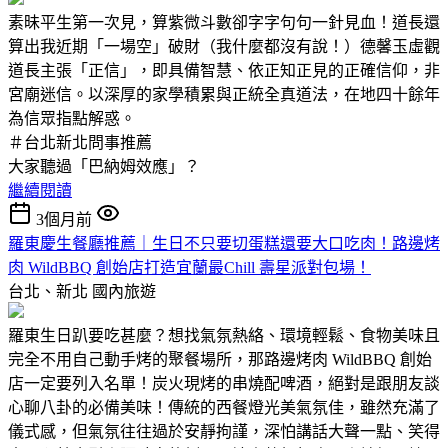
素昧平生第一次見，算紫微斗數卻字字句句一針見血！道長還
算出我近期「一場空」破財（我什麼都沒有說！）德馨玉虛觀
道長主張「正信」，即具備智慧、依正知正見的正確信仰，非
宮廟迷信。以深厚的家學積累與正統全真道法，在地四十餘年
為信眾指點解惑。
＃台北新北問事推薦
大家聽過「巴納姆效應」？
繼續閱讀
3個月前
羅東慶生餐廳推薦｜生日不只要切蛋糕還要大口吃肉！路邊烤
肉 WildBBQ 創始店打造宜蘭最Chill 壽星派對包場！
台北、新北
國內旅遊
羅東生日趴要吃甚麼？想找氣氛熱絡、環境輕鬆、食物美味且
完全不用自己動手烤的聚餐場所，那路邊烤肉 WildBBQ 創始
店一定要列入名單！炭火現烤的串燒配啤酒，絕對是跟朋友談
心聊八卦的必備美味！傳統的西餐燈光美氣氛佳，雖然充滿了
儀式感，但氣氛往往過於安靜拘謹，深怕講話大聲一點、笑得