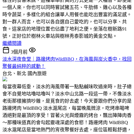
樣性的食客來說，這種單串計費的方式更是一大福音。即使是
一個人來，你也可以同時嘗試豬五花、牛肋條、雞心以及各種
時令蔬菜，多樣化的組合讓單人用餐也能吃出豐富的滿足感。
對一群人而言，也可以各自選自己愛吃的，也可以分享、共
食。這家店的地理位置也佔盡了地利之便。坐落在樹新路91
號，正好位於樹林火車站與樹林秀泰影城的黃金交點。
繼續閱讀
3個月前
淡水深夜食堂｜路邊烤肉WildBBQ，在海風與炭火香中，找回
聚餐最純粹的感動！
台北、新北
國內旅遊
每當夜幕低垂，淡水的海風帶著一點點鹹味吹過來時，肚子總
會不自覺地咕嚕咕嚕叫？淡水中山北路一段這一帶，不像淡水
老街那樣擁擠吵雜，是覓食的好去處！今天要跟你們分享的是
路邊烤肉 WildBBQ 淡水滬尾店，每當晚風微涼，吃烤串喝啤
酒絕對是最頂的享受！冒著火光與煙霧的烤台，飄出陣陣肉香
～那種味道真的會勾起靈魂深處的食慾！路邊烤肉 WildBBQ
淡水滬尾店是當地熱門的宵夜聚餐好去處，座位區輕鬆舒適，