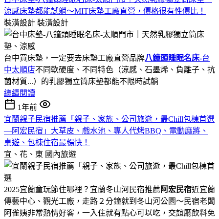
涼感床墊都能試躺～MIT床墊工廠直營，價格很有性價比！
裝潢設計
裝潢設計
台中買床墊，一定要去床墊工廠直營品牌
八鐘頭睡眠名床-
台
中太順店
不同軟硬度、不同特色（涼感、石墨烯、負離子、抗
菌材質...）的乳膠獨立筒床墊都能不限時試躺
繼續閱讀
1年前
宜蘭親子民宿推薦「親子、家族、公司旅遊，最Chill包棟首選
—阿宏民宿」大草皮、戲水池、專人代烤BBQ、電動麻將、
桌遊、包棟住宿最暢快！
宜、花、東
國內旅遊
2025宜蘭童玩節住哪裡？宜蘭冬山河民宿推薦
阿宏民宿
近宜蘭
傳藝中心、觀光工廠，走路２分鐘就到冬山河公園～民宿老闆
阿雀姨非常熱情好客，一入住就有點心可以吃，交誼廳飲料免