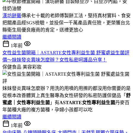
漢坊餅藝
傳承七十載的老師傅製餅工法，堅持真材實料、食安
把關產品經SGS檢驗，並投保一千萬產品責任險，更榮獲台北
縣衛生局優良廠商的肯定，送禮更放心
繼續閱讀
1年前
女性益生菌開箱｜ASTARTE女性專利益生菌 舒蜜處益生菌評
價～妹妹發炎異味怎麼辦？女性私密呵護品分享！
保健食品
美容彩妝
妹妹發炎異味怎麼辦？用洗的用噴的用擦的都沒用你需要的是
從根本改善體質上真生醫專為女性研發的私密防護保健品「
舒
蜜處｜女性專利益生菌
」有
ASTARTE女性專利益生菌
丹麥百
年菌種大廠的複方菌種，孕婦小孩都可以吃
繼續閱讀
1年前
台中床墊-八鐘頭睡眠名床-太順門市｜天然乳膠獨立筒床墊、