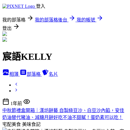
登入
我的部落格
我的部落格後台
我的帳號
登出
宸語KELLY
相簿
部落格
名片
1年前
中秋節禮盒開箱｜漢坊餅藝 自製綠豆沙、白豆沙內餡，安佳
奶油替代豬油、減糖月餅好吃不油不甜膩！蛋奶素可以吃！
宅配美食
美味食記