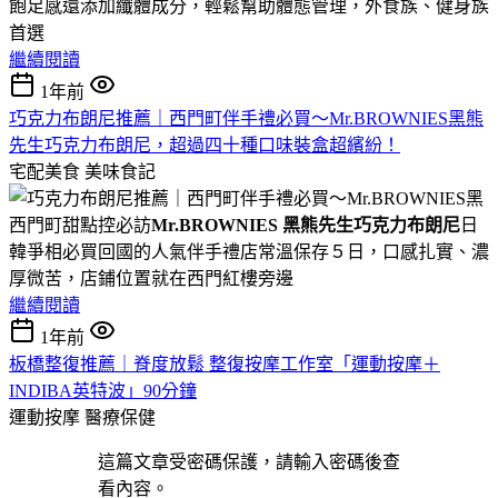
飽足感還添加纖體成分，輕鬆幫助體態管理，外食族、健身族
首選
繼續閱讀
1年前
巧克力布朗尼推薦｜西門町伴手禮必買～Mr.BROWNIES黑熊
先生巧克力布朗尼，超過四十種口味裝盒超繽紛！
宅配美食
美味食記
西門町甜點控必訪
Mr.BROWNIES 黑熊先生巧克力布朗尼
日
韓爭相必買回國的人氣伴手禮店常溫保存５日，口感扎實、濃
厚微苦，店鋪位置就在西門紅樓旁邊
繼續閱讀
1年前
板橋整復推薦｜脊度放鬆 整復按摩工作室「運動按摩＋
INDIBA英特波」90分鐘
運動按摩
醫療保健
這篇文章受密碼保護，請輸入密碼後查
看內容。