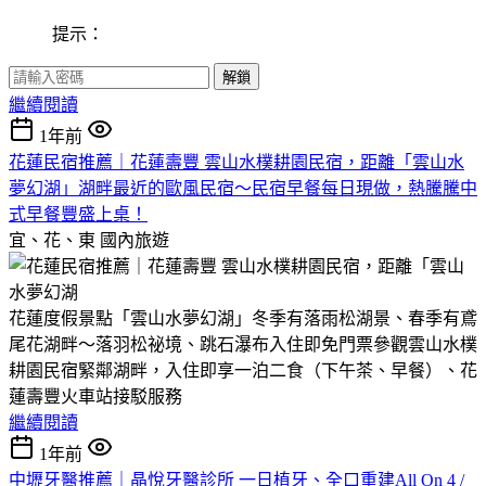
提示：
解鎖
繼續閱讀
1年前
花蓮民宿推薦｜花蓮壽豐 雲山水樸耕園民宿，距離「雲山水
夢幻湖」湖畔最近的歐風民宿～民宿早餐每日現做，熱騰騰中
式早餐豐盛上桌！
宜、花、東
國內旅遊
花蓮度假景點「雲山水夢幻湖」冬季有落雨松湖景、春季有鳶
尾花湖畔～落羽松祕境、跳石瀑布入住即免門票參觀雲山水樸
耕園民宿緊鄰湖畔，入住即享一泊二食（下午茶、早餐）、花
蓮壽豐火車站接駁服務
繼續閱讀
1年前
中壢牙醫推薦｜晶悅牙醫診所 一日植牙、全口重建All On 4 /