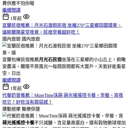
費供應不怕你喝
繼續閱讀
1年前
宜蘭民宿推薦｜月光石渡假民宿 坐擁270°三星鄉田園環景、
遠眺蘭陽星空夜景，民宿早餐超好吃！
國內旅遊
國內旅遊
宜蘭包棟民宿推薦
月光石民宿
坐落在三星鄉的小山丘上，俯瞰
安農溪、蘭陽平原風光～每間房間都有大窗戶，天氣好能看星
空、日出
繼續閱讀
1年前
代餐奶昔推薦｜MuseTime莯蒔 蒔光搖搖控卡餐，早餐、宵夜
吃它！好吃沒有罪惡感！
運動按摩
醫療保健
蒔光搖搖控卡餐
不只減醣、含足量高蛋白，還有穀物脆球增加