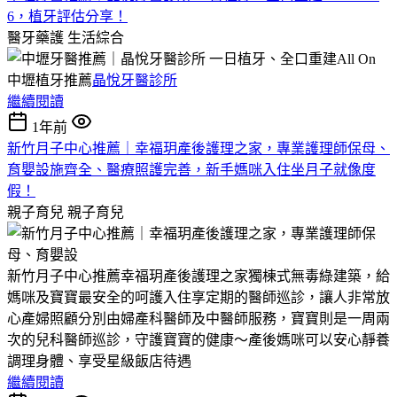
6，植牙評估分享！
醫牙藥護
生活綜合
中壢植牙推薦
晶悅牙醫診所
繼續閱讀
1年前
新竹月子中心推薦｜幸福玥產後護理之家，專業護理師保母、
育嬰設施齊全、醫療照護完善，新手媽咪入住坐月子就像度
假！
親子育兒
親子育兒
新竹月子中心推薦幸福玥產後護理之家獨棟式無毒綠建築，給
媽咪及寶寶最安全的呵護入住享定期的醫師巡診，讓人非常放
心產婦照顧分別由婦產科醫師及中醫師服務，寶寶則是一周兩
次的兒科醫師巡診，守護寶寶的健康～產後媽咪可以安心靜養
調理身體、享受星級飯店待遇
繼續閱讀