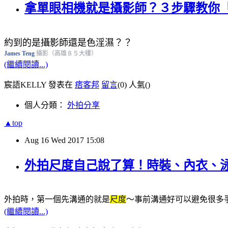
拿單眼相機就是攝影師？３步驟教你
約到的是攝影師還是色淫濕？？
James Teng
攝影（高雄８５大樓）
(繼續閱讀...)
宸語KELLY 發表在
痞客邦
留言
(0)
人氣(
)
個人分類：
外拍分享
▲top
Aug
16
Wed
2017
15:08
外拍尺度自己說了算！時裝、內衣、
外拍時，第一個先溝通的就是
尺度
～事前溝通好可以避免很多
(繼續閱讀...)