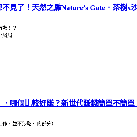
了！天然之扉Nature’s Gate．茶樹
有救！？
小屑屑
．．哪個比較好賺？新世代賺錢簡單不簡單
工作，並不涉略ｓ的部分）