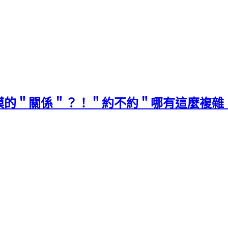
模的＂關係＂？！＂約不約＂哪有這麼複雜