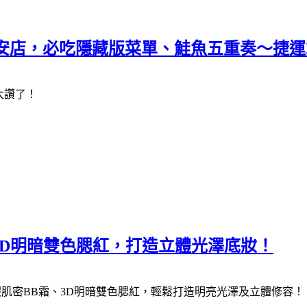
永安店，必吃隱藏版菜單、鮭魚五重奏～捷
太讚了！
3D明暗雙色腮紅，打造立體光澤底妝！
瑕肌密BB霜、3D明暗雙色腮紅，輕鬆打造明亮光澤及立體修容！