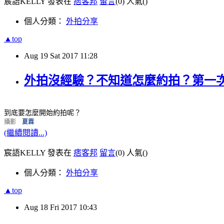
宸語KELLY 發表在
痞客邦
留言
(0)
人氣(
)
個人分類：
外拍分享
▲top
Aug
19
Sat
2017
11:28
外拍沒經驗？不知道怎麼約拍？第一次
到底要怎麼開始約拍呢？
攝影
夏霖
(繼續閱讀...)
宸語KELLY 發表在
痞客邦
留言
(0)
人氣(
)
個人分類：
外拍分享
▲top
Aug
18
Fri
2017
10:43