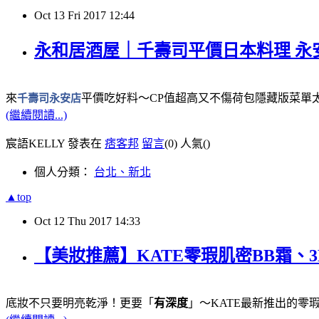
Oct
13
Fri
2017
12:44
永和居酒屋｜千壽司平價日本料理 
來
千壽司永安店
平價吃好料～CP值超高又不傷荷包隱藏版菜單
(繼續閱讀...)
宸語KELLY 發表在
痞客邦
留言
(0)
人氣(
)
個人分類：
台北、新北
▲top
Oct
12
Thu
2017
14:33
【美妝推薦】KATE零瑕肌密BB霜、
底妝不只要明亮乾淨！更要「
有深度
」～KATE最新推出的零