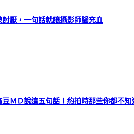
被討厭，一句話就讓攝影師腦充血
麻豆ＭＤ說這五句話！約拍時那些你都不知