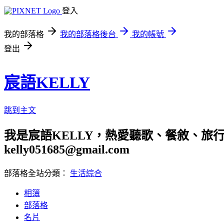
登入
我的部落格
我的部落格後台
我的帳號
登出
宸語KELLY
跳到主文
我是宸語KELLY，熱愛聽歌、餐敘、旅
kelly051685@gmail.com
部落格全站分類：
生活綜合
相簿
部落格
名片