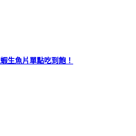
，龍蝦生魚片單點吃到飽！