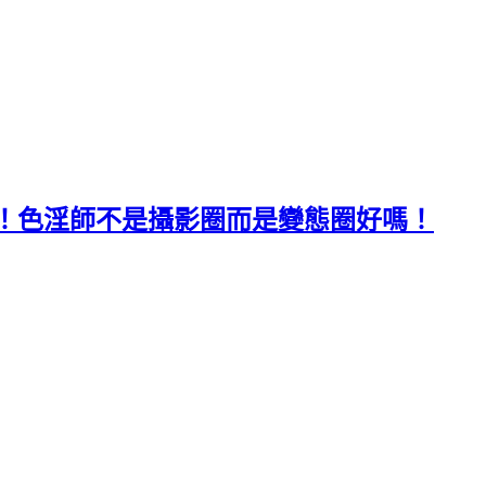
！色淫師不是攝影圈而是變態圈好嗎！