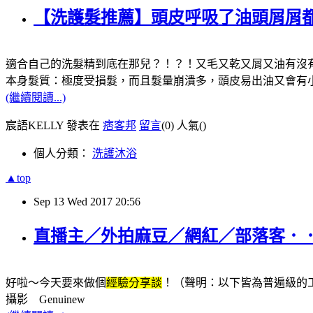
【洗護髮推薦】頭皮呼吸了油頭屑屑都不見
適合自己的洗髮精到底在那兒？！？！又毛又乾又屑又油有沒
本身髮質：極度受損髮，而且髮量崩潰多，頭皮易出油又會有
(繼續閱讀...)
宸語KELLY 發表在
痞客邦
留言
(0)
人氣(
)
個人分類：
洗護沐浴
▲top
Sep
13
Wed
2017
20:56
直播主／外拍麻豆／網紅／部落客．
好啦～今天要來做個
經驗分享談
！（聲明：以下皆為普遍級的
攝影 Genuinew