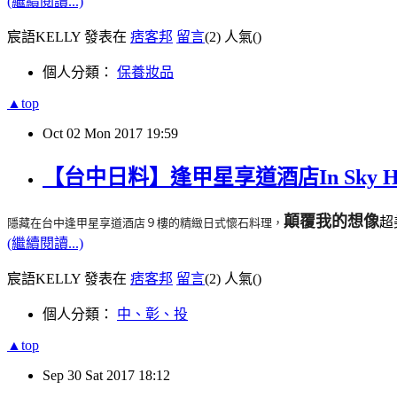
(繼續閱讀...)
宸語KELLY 發表在
痞客邦
留言
(2)
人氣(
)
個人分類：
保養妝品
▲top
Oct
02
Mon
2017
19:59
【台中日料】逢甲星享道酒店In Sky
顛覆我的想像
超
隱藏在台中逢甲星享道酒店９樓的精緻日式懷石料理，
(繼續閱讀...)
宸語KELLY 發表在
痞客邦
留言
(2)
人氣(
)
個人分類：
中、彰、投
▲top
Sep
30
Sat
2017
18:12