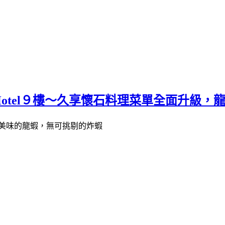
 Hotel９樓～久享懷石料理菜單全面升級
美味的龍蝦，無可挑剔的炸蝦