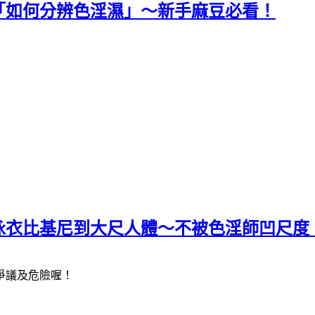
「如何分辨色淫濕」～新手麻豆必看！
泳衣比基尼到大尺人體～不被色淫師凹尺度
爭議及危險喔！