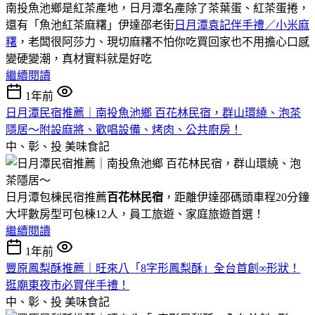
南投魚池鄉是紅茶產地，日月潭名產除了茶葉蛋、紅茶蛋捲，
還有「魚池紅茶麻糬」伊達邵老街
日月潭袁記伴手禮／小米麻
糬
，老闆很阿莎力、現切麻糬不怕你吃買回家也不用擔心口感
變硬變潮，真材實料就是好吃
繼續閱讀
1年前
日月潭民宿推薦｜南投魚池鄉 百花林民宿，群山環繞、泡茶
隱居～附設麻將、歡唱設備、烤肉、公共廚房！
中、彰、投
美味食記
日月潭包棟民宿推薦
百花林民宿
，距離伊達邵碼頭車程20分鐘
大坪數房型可包棟12人，員工旅遊、家庭旅遊首選！
繼續閱讀
1年前
豐原鳳梨酥推薦｜旺來八「8字形鳳梨酥」全台首創∞形狀！
逛廟東夜市必買伴手禮！
中、彰、投
美味食記