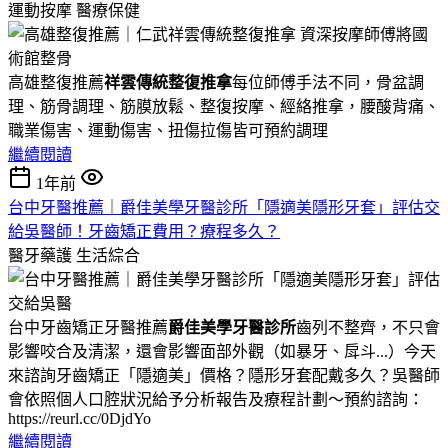
運動按摩
醫療保健
高雄整復推薦
祥雲傳統整復推拿
每位師傅手法不同，骨盆調
理、筋骨調理、筋膜放鬆、整復按摩、經絡推拿，腰酸背痛、
職業傷害、運動傷害、扭傷拉傷皆可預約調理
繼續閱讀
1年前
台中牙醫推薦｜爵佳美學牙醫診所「隱適美隱形牙套」評估交
給吳醫師！牙齒矯正費用？療程多久？
醫牙藥護
生活綜合
台中牙齒矯正牙醫推薦
爵佳美學牙醫診所
齒列不整齊，不只會
影響咬合及清潔，還會影響面部外觀（如暴牙、戽斗...）今天
來諮詢牙齒矯正「隱適美」價格？隱形牙套配戴多久？吳醫師
會依照個人口腔狀況給予分析報告及療程計劃～預約諮詢：
https://reurl.cc/0DjdYo
繼續閱讀