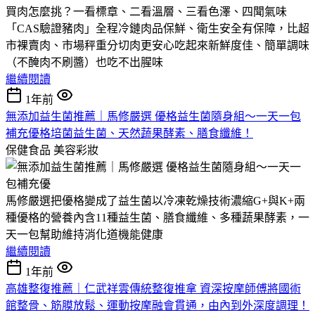
買肉怎麼挑？一看標章、二看溫層、三看色澤、四聞氣味
「CAS驗證豬肉」全程冷鏈肉品保鮮、衛生安全有保障，比超
市裸賣肉、市場秤重分切肉更安心吃起來新鮮度佳、簡單調味
（不醃肉不刷醬）也吃不出腥味
繼續閱讀
1年前
無添加益生菌推薦｜馬修嚴選 優格益生菌隨身組～一天一包
補充優格培菌益生菌、天然蔬果酵素、膳食纖維！
保健食品
美容彩妝
馬修嚴選把優格變成了益生菌以冷凍乾燥技術濃縮G+與K+兩
種優格的營養內含11種益生菌、膳食纖維、多種蔬果酵素，一
天一包幫助維持消化道機能健康
繼續閱讀
1年前
高雄整復推薦｜仁武祥雲傳統整復推拿 資深按摩師傅將國術
館整骨、筋膜放鬆、運動按摩融會貫通，由內到外深度調理！