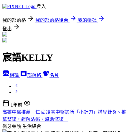
登入
我的部落格
我的部落格後台
我的帳號
登出
宸語KELLY
相簿
部落格
名片
1年前
高雄中醫推薦｜仁武 凌雲中醫診所「小針刀」搭配針灸、推
拿整復，鬆解沾黏、幫助修復！
醫牙藥護
生活綜合