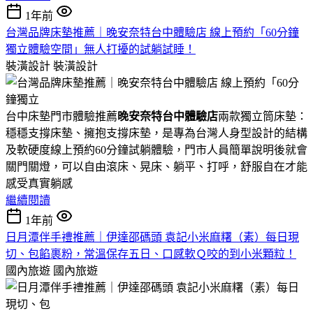
1年前
台灣品牌床墊推薦｜晚安奈特台中體驗店 線上預約「60分鐘
獨立體驗空間」無人打擾的試躺試睡！
裝潢設計
裝潢設計
台中床墊門市體驗推薦
晚安奈特台中體驗店
兩款獨立筒床墊：
穩穩支撐床墊、擁抱支撐床墊，是專為台灣人身型設計的結構
及軟硬度線上預約60分鐘試躺體驗，門市人員簡單說明後就會
關門關燈，可以自由滾床、晃床、躺平、打呼，舒服自在才能
感受真實躺感
繼續閱讀
1年前
日月潭伴手禮推薦｜伊達邵碼頭 袁記小米麻糬（素）每日現
切、包餡裹粉，常溫保存五日、口感軟Ｑ咬的到小米顆粒！
國內旅遊
國內旅遊