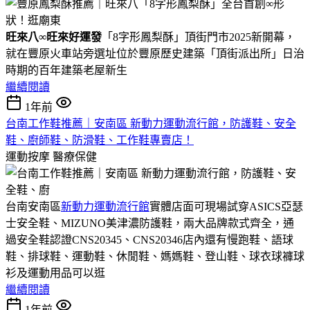
旺來八∞旺來好運發
「8字形鳳梨酥」頂街門市2025新開幕，
就在豐原火車站旁選址位於豐原歷史建築「頂街派出所」日治
時期的百年建築老屋新生
繼續閱讀
1年前
台南工作鞋推薦｜安南區 新動力運動流行館，防護鞋、安全
鞋、廚師鞋、防滑鞋、工作鞋專賣店！
運動按摩
醫療保健
台南安南區
新動力運動流行館
實體店面可現場試穿ASICS亞瑟
士安全鞋、MIZUNO美津濃防護鞋，兩大品牌款式齊全，通
過安全鞋認證CNS20345、CNS20346店內還有慢跑鞋、語球
鞋、排球鞋、運動鞋、休閒鞋、媽媽鞋、登山鞋、球衣球褲球
衫及運動用品可以逛
繼續閱讀
1年前