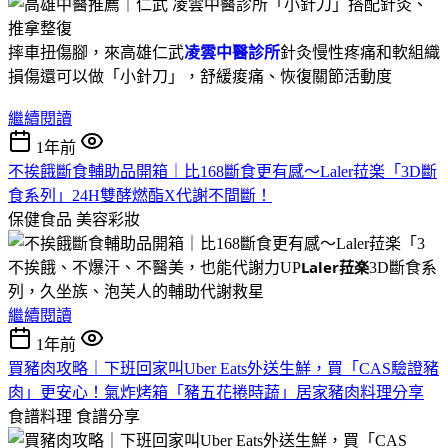
摔車扭傷腳，來高雄仁武
凌雲中醫診所
針灸慢性疼痛和軟組織
損傷還可以做「小針刀」，舒緩痠痛、恢復關節活動度
繼續閱讀
1年前
不挨餓斷食輔助品開箱｜比168斷食更有感～Laler菈楽「3D斷
食系列」24H雙酵燃酯X代謝不間斷！
保健食品
美容彩妝
Laler菈楽
不挨餓、不爆汗、不醫美，也能代謝力UP
3D斷食系
列，久坐族、泡芙人的輔助代謝救星
繼續閱讀
1年前
買豬肉攻略｜下班回家叫Uber Eats外送生鮮，買「CAS驗證豬
肉」更安心！氣炸烤箱「豬五花捲時蔬」居家豬肉料理分享
食譜料理
食譜分享