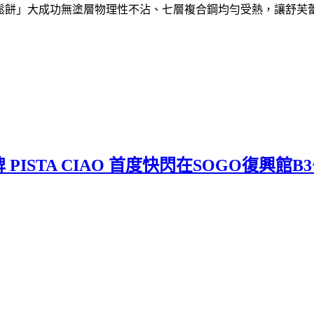
鬆餅」大成功無塗層物理性不沾、七層複合鋼均勻受熱，讓舒芙
STA CIAO 首度快閃在SOGO復興館B