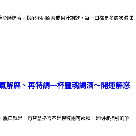
蓋滑順奶香，搭配不同原茶或果汁調飲，每一口都是多層次滋味
酒師霸氣解牌、再特調一杯靈魂調酒～開運解惑
、脫口就是一句智慧格言不是模稜兩可那種，是明確指引的解