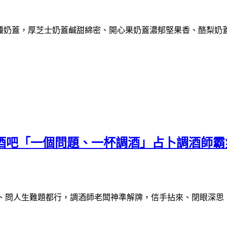
種奶蓋，厚芝士奶蓋鹹甜綿密、開心果奶蓋濃郁堅果香、酪梨奶
is 塔羅酒吧「一個問題、一杯調酒」占卜調
、問人生難題都行，調酒師老闆神準解牌，信手拈來、閉眼深思