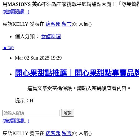
用
MASIONS 美心
不沾鍋在家挑戰平底鍋甜點大魔王「舒芙蕾
(繼續閱讀...)
宸語KELLY 發表在
痞客邦
留言
(0)
人氣(
)
個人分類：
食譜料理
▲top
Mar
02
Sun
2025
19:29
開心果甜點推薦｜開心果甜點專賣品牌 PI
這篇文章受密碼保護，請輸入密碼後查看內容。
提示：H
解鎖
(繼續閱讀...)
宸語KELLY 發表在
痞客邦
留言
(0)
人氣(
)