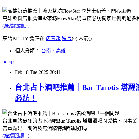
高雄飲料店推薦
流火茶坊FlowStar
奶蓋控必訪獨家比例調配多
(繼續閱讀...)
宸語KELLY 發表在
痞客邦
留言
(0)
人氣(
)
個人分類：
台南、高雄
▲top
Feb
18
Tue
2025
20:41
台北占卜酒吧推薦｜Bar Tarot
必訪！
台北車站最狂的占卜酒吧
Bar Tarotis 塔羅酒吧
問感情、問事業
答重點是！調酒及無酒精特調都超好喝
(繼續閱讀...)