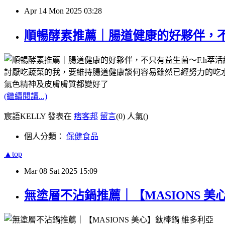
Apr
14
Mon
2025
03:28
順暢酵素推薦｜腸道健康的好夥伴，不
討厭吃蔬菜的我，要維持腸道健康談何容易雖然已經努力的吃
氣色精神及皮膚膚質都變好了
(繼續閱讀...)
宸語KELLY 發表在
痞客邦
留言
(0)
人氣(
)
個人分類：
保健食品
▲top
Mar
08
Sat
2025
15:09
無塗層不沾鍋推薦｜【MASIONS 