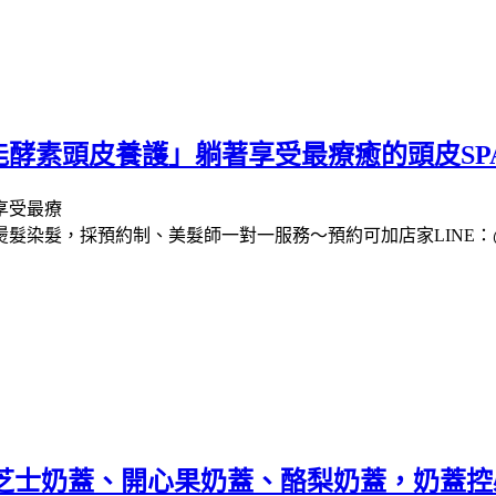
酵素頭皮養護」躺著享受最療癒的頭皮SP
染髮，採預約制、美髮師一對一服務～預約可加店家LINE：@42
r 厚芝士奶蓋、開心果奶蓋、酪梨奶蓋，奶蓋