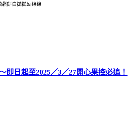
蕾鬆餅白拋拋幼綿綿
3～即日起至2025／3／27開心果控必追！