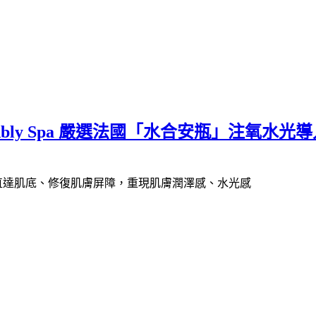
ly Spa 嚴選法國「水合安瓶」注氧水
直達肌底、修復肌膚屏障，重現肌膚潤澤感、水光感