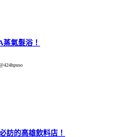
A蒸氣髮浴！
4hpuso
控必訪的高雄飲料店！