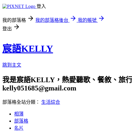
登入
我的部落格
我的部落格後台
我的帳號
登出
宸語KELLY
跳到主文
我是宸語KELLY，熱愛聽歌、餐敘、旅
kelly051685@gmail.com
部落格全站分類：
生活綜合
相簿
部落格
名片