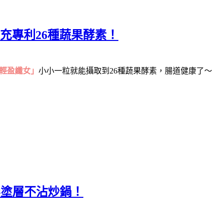
充專利26種蔬果酵素！
「輕盈纖女」
小小一粒就能攝取到26種蔬果酵素，腸道健康了～
無塗層不沾炒鍋！