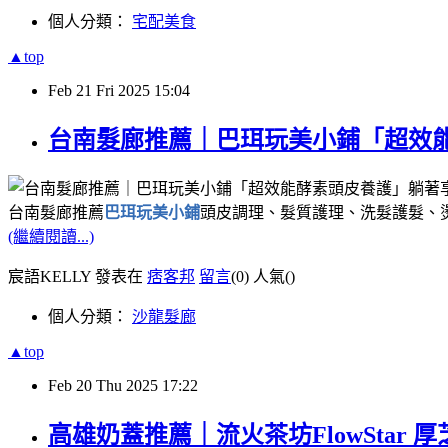
個人分類：
宅配美食
▲top
Feb
21
Fri
2025
15:04
台南髮廊推薦｜巴珥玩美小鋪「超效能
台南髮廊推薦
巴珥玩美小鋪
頭皮調理、髮質護理、洗髮護髮、燙髮
(繼續閱讀...)
宸語KELLY 發表在
痞客邦
留言
(0)
人氣(
)
個人分類：
沙龍髮廊
▲top
Feb
20
Thu
2025
17:22
高雄奶蓋推薦｜流火茶坊FlowSta