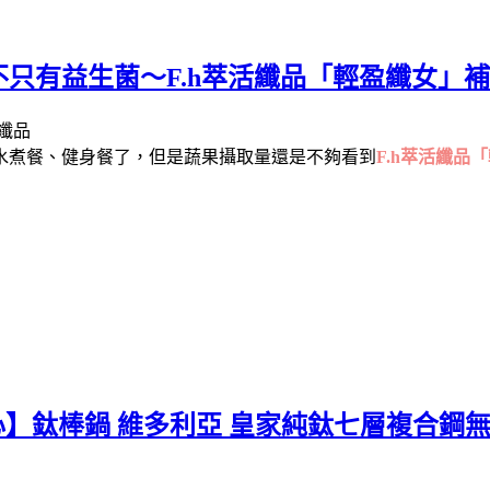
只有益生菌～F.h萃活纖品「輕盈纖女」補
水煮餐、健身餐了，但是蔬果攝取量還是不夠看到
F.h萃活纖品
美心】鈦棒鍋 維多利亞 皇家純鈦七層複合鋼