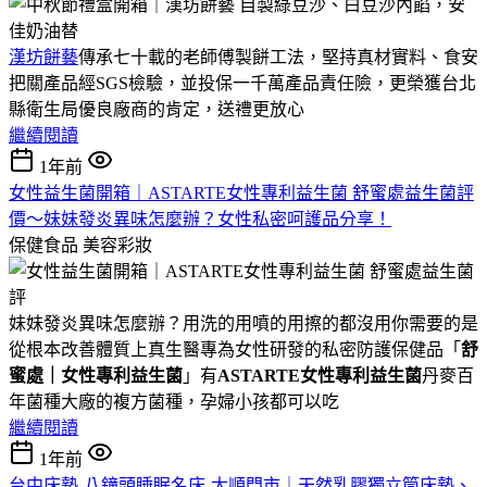
漢坊餅藝
傳承七十載的老師傅製餅工法，堅持真材實料、食安
把關產品經SGS檢驗，並投保一千萬產品責任險，更榮獲台北
縣衛生局優良廠商的肯定，送禮更放心
繼續閱讀
1年前
女性益生菌開箱｜ASTARTE女性專利益生菌 舒蜜處益生菌評
價～妹妹發炎異味怎麼辦？女性私密呵護品分享！
保健食品
美容彩妝
妹妹發炎異味怎麼辦？用洗的用噴的用擦的都沒用你需要的是
從根本改善體質上真生醫專為女性研發的私密防護保健品「
舒
蜜處｜女性專利益生菌
」有
ASTARTE女性專利益生菌
丹麥百
年菌種大廠的複方菌種，孕婦小孩都可以吃
繼續閱讀
1年前
台中床墊-八鐘頭睡眠名床-太順門市｜天然乳膠獨立筒床墊、