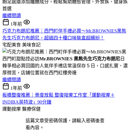
飽足感還添加纖體成分，輕鬆幫助體態管理，外食族、健身族
首選
繼續閱讀
1年前
巧克力布朗尼推薦｜西門町伴手禮必買～Mr.BROWNIES黑熊
先生巧克力布朗尼，超過四十種口味裝盒超繽紛！
宅配美食
美味食記
西門町甜點控必訪
Mr.BROWNIES 黑熊先生巧克力布朗尼
日
韓爭相必買回國的人氣伴手禮店常溫保存５日，口感扎實、濃
厚微苦，店鋪位置就在西門紅樓旁邊
繼續閱讀
1年前
板橋整復推薦｜脊度放鬆 整復按摩工作室「運動按摩＋
INDIBA英特波」90分鐘
運動按摩
醫療保健
這篇文章受密碼保護，請輸入密碼後查
看內容。