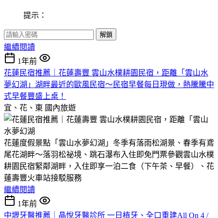
提示：
解鎖
繼續閱讀
1年前
花蓮民宿推薦｜花蓮壽豐 雲山水樸耕園民宿，距離「雲山水
夢幻湖」湖畔最近的歐風民宿～民宿早餐每日現做，熱騰騰中
式早餐豐盛上桌！
宜、花、東
國內旅遊
花蓮度假景點「雲山水夢幻湖」冬季有落雨松湖景、春季有鳶
尾花湖畔～落羽松祕境、跳石瀑布入住即免門票參觀雲山水樸
耕園民宿緊鄰湖畔，入住即享一泊二食（下午茶、早餐）、花
蓮壽豐火車站接駁服務
繼續閱讀
1年前
中壢牙醫推薦｜晶悅牙醫診所 一日植牙、全口重建All On 4 /