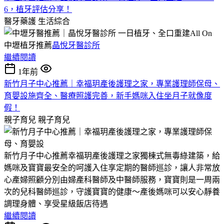
6，植牙評估分享！
醫牙藥護
生活綜合
中壢植牙推薦
晶悅牙醫診所
繼續閱讀
1年前
新竹月子中心推薦｜幸福玥產後護理之家，專業護理師保母、
育嬰設施齊全、醫療照護完善，新手媽咪入住坐月子就像度
假！
親子育兒
親子育兒
新竹月子中心推薦幸福玥產後護理之家獨棟式無毒綠建築，給
媽咪及寶寶最安全的呵護入住享定期的醫師巡診，讓人非常放
心產婦照顧分別由婦產科醫師及中醫師服務，寶寶則是一周兩
次的兒科醫師巡診，守護寶寶的健康～產後媽咪可以安心靜養
調理身體、享受星級飯店待遇
繼續閱讀