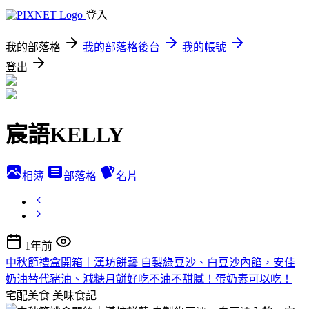
登入
我的部落格
我的部落格後台
我的帳號
登出
宸語KELLY
相簿
部落格
名片
1年前
中秋節禮盒開箱｜漢坊餅藝 自製綠豆沙、白豆沙內餡，安佳
奶油替代豬油、減糖月餅好吃不油不甜膩！蛋奶素可以吃！
宅配美食
美味食記