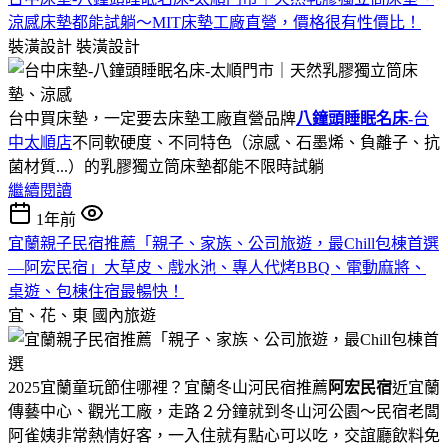
涼感床墊都能試躺～MIT床墊工廠直營，價格很有性價比！
裝潢設計
裝潢設計
台中買床墊，一定要去床墊工廠直營品牌
八鐘頭睡眠名床-
台
中太順店
不同軟硬度、不同特色（涼感、石墨烯、負離子、抗
菌材質...）的乳膠獨立筒床墊都能不限時試躺
繼續閱讀
1年前
宜蘭親子民宿推薦「親子、家族、公司旅遊，最Chill包棟首選
—阿宏民宿」大草皮、戲水池、專人代烤BBQ、電動麻將、
桌遊、包棟住宿最暢快！
宜、花、東
國內旅遊
2025宜蘭童玩節住哪裡？宜蘭冬山河民宿推薦
阿宏民宿
近宜蘭
傳藝中心、觀光工廠，走路２分鐘就到冬山河公園～民宿老闆
阿雀姨非常熱情好客，一入住就有點心可以吃，交誼廳飲料免