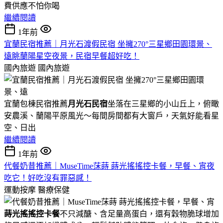
費供應不怕你喝
繼續閱讀
1年前
宜蘭民宿推薦｜月光石渡假民宿 坐擁270°三星鄉田園環景、
遠眺蘭陽星空夜景，民宿早餐超好吃！
國內旅遊
國內旅遊
宜蘭包棟民宿推薦
月光石民宿
坐落在三星鄉的小山丘上，俯瞰
安農溪、蘭陽平原風光～每間房間都有大窗戶，天氣好能看星
空、日出
繼續閱讀
1年前
代餐奶昔推薦｜MuseTime莯蒔 蒔光搖搖控卡餐，早餐、宵夜
吃它！好吃沒有罪惡感！
運動按摩
醫療保健
蒔光搖搖控卡餐
不只減醣、含足量高蛋白，還有穀物脆球增加