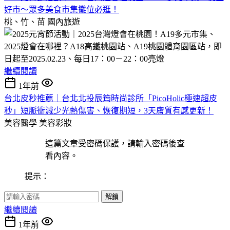
好市～眾多美食市集攤位必逛！
桃、竹、苗
國內旅遊
2025燈會在哪裡？A18高鐵桃園站、A19桃園體育園區站，即
日起至2025.02.23、每日17：00－22：00亮燈
繼續閱讀
1年前
台北皮秒推薦｜台北北投辰筠時尚診所「PicoHolic極速超皮
秒」短脈衝減少光熱傷害、恢復期短，3天膚質有感更新！
美容醫學
美容彩妝
這篇文章受密碼保護，請輸入密碼後查
看內容。
提示：
解鎖
繼續閱讀
1年前