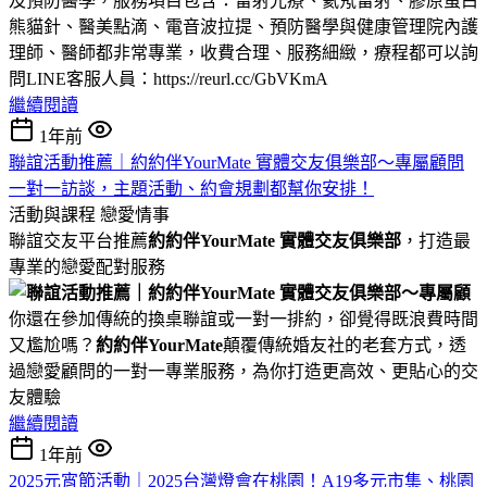
及預防醫學，服務項目包含：雷射光療、氦氖雷射、膠原蛋白
熊貓針、醫美點滴、電音波拉提、預防醫學與健康管理院內護
理師、醫師都非常專業，收費合理、服務細緻，療程都可以詢
問LINE客服人員：https://reurl.cc/GbVKmA
繼續閱讀
1年前
聯誼活動推薦｜約約伴YourMate 實體交友俱樂部～專屬顧問
一對一訪談，主題活動、約會規劃都幫你安排！
活動與課程
戀愛情事
聯誼交友平台推薦
約約伴YourMate 實體交友俱樂部
，打造最
專業的戀愛配對服務
你還在參加傳統的換桌聯誼或一對一排約，卻覺得既浪費時間
又尷尬嗎？
約約伴YourMate
顛覆傳統婚友社的老套方式，透
過戀愛顧問的一對一專業服務，為你打造更高效、更貼心的交
友體驗
繼續閱讀
1年前
2025元宵節活動｜2025台灣燈會在桃園！A19多元市集、桃園