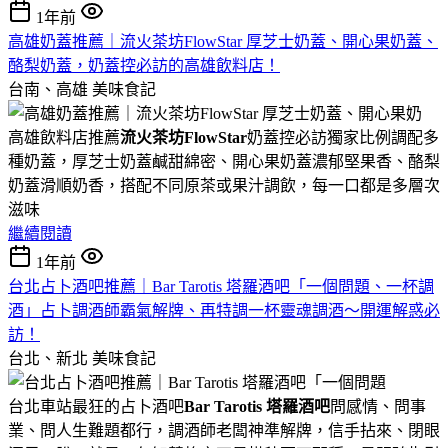
1年前
高雄奶蓋推薦｜流火茶坊FlowStar 厚芝士奶蓋、開心果奶蓋、
酪梨奶蓋，奶蓋控必訪的高雄飲料店！
台南、高雄
美味食記
高雄飲料店推薦
流火茶坊FlowStar
奶蓋控必訪獨家比例調配多
種奶蓋，厚芝士奶蓋鹹甜綿密、開心果奶蓋濃郁堅果香、酪梨
奶蓋滑順奶香，搭配不同原茶或果汁調飲，每一口都是多層次
滋味
繼續閱讀
1年前
台北占卜酒吧推薦｜Bar Tarotis 塔羅酒吧「一個問題、一杯調
酒」占卜調酒師霸氣解牌、再特調一杯靈魂調酒～開運解惑必
訪！
台北、新北
美味食記
台北車站最狂的占卜酒吧
Bar Tarotis 塔羅酒吧
問感情、問事
業、問人生難題都行，調酒師老闆神準解牌，信手拈來、閉眼