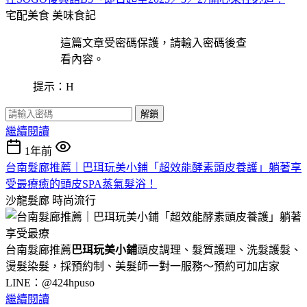
宅配美食
美味食記
這篇文章受密碼保護，請輸入密碼後查
看內容。
提示：H
解鎖
繼續閱讀
1年前
台南髮廊推薦｜巴珥玩美小鋪「超效能酵素頭皮養護」躺著享
受最療癒的頭皮SPA蒸氣髮浴！
沙龍髮廊
時尚流行
台南髮廊推薦
巴珥玩美小鋪
頭皮調理、髮質護理、洗髮護髮、
燙髮染髮，採預約制、美髮師一對一服務～預約可加店家
LINE：@424hpuso
繼續閱讀