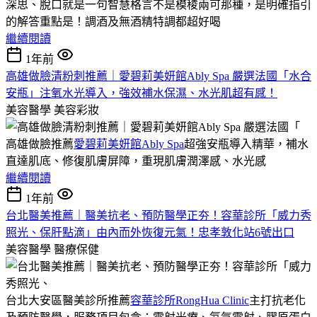
深思、脫口就是一句智慧格言不是模稜兩可那種，是明確指引
的解答重點是！調酒及無酒精特調都超好喝
繼續閱讀
1年前
高雄做臉清粉刺推薦｜愛碧莉美妍館Ably Spa 嚴選法國「水合
安瓶」注氧水光導入，強效補水保濕、水光肌超有感！
美容醫學
美容彩妝
高雄做臉推薦
愛碧莉美妍館Ably Spa
超強安瓶導入精華，補水
直達肌底、修復肌膚屏障，重現肌膚潤澤感、水光感
繼續閱讀
1年前
台北醫美推薦｜醫美抗老、預防醫學正夯！容華診所「威力秀
照光、保肝點滴」由內而外恢復元氣！忠孝敦化站6號出口
美容醫學
醫療保健
台北大安區醫美診所推薦
容華診所RongHua Clinic
主打抗老化