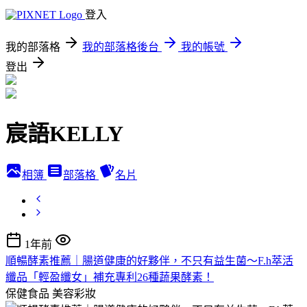
登入
我的部落格
我的部落格後台
我的帳號
登出
宸語KELLY
相簿
部落格
名片
1年前
順暢酵素推薦｜腸道健康的好夥伴，不只有益生菌～F.h萃活
纖品「輕盈纖女」補充專利26種蔬果酵素！
保健食品
美容彩妝