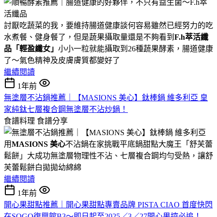
討厭吃蔬菜的我，要維持腸道健康談何容易雖然已經努力的吃
水煮餐、健身餐了，但是蔬果攝取量還是不夠看到
F.h萃活纖
品「輕盈纖女」
小小一粒就能攝取到26種蔬果酵素，腸道健康
了～氣色精神及皮膚膚質都變好了
繼續閱讀
1年前
無塗層不沾鍋推薦｜【MASIONS 美心】鈦棒鍋 維多利亞 皇
家純鈦七層複合鋼無塗層不沾炒鍋！
食譜料理
食譜分享
用
MASIONS 美心
不沾鍋在家挑戰平底鍋甜點大魔王「舒芙蕾
鬆餅」大成功無塗層物理性不沾、七層複合鋼均勻受熱，讓舒
芙蕾鬆餅白拋拋幼綿綿
繼續閱讀
1年前
開心果甜點推薦｜開心果甜點專賣品牌 PISTA CIAO 首度快閃
在SOGO復興館B3～即日起至2025／3／27開心果控必追！