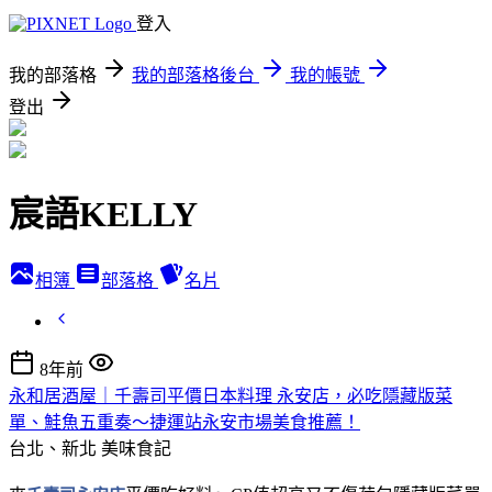
登入
我的部落格
我的部落格後台
我的帳號
登出
宸語KELLY
相簿
部落格
名片
8年前
永和居酒屋｜千壽司平價日本料理 永安店，必吃隱藏版菜
單、鮭魚五重奏～捷運站永安市場美食推薦！
台北、新北
美味食記