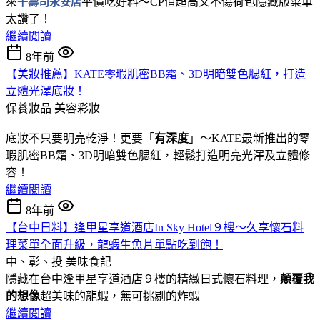
來
千壽司永安店
平價吃好料～CP值超高又不傷荷包隱藏版菜單
太讚了！
繼續閱讀
8年前
【美妝推薦】KATE零瑕肌密BB霜、3D明暗雙色腮紅，打造
立體光澤底妝！
保養妝品
美容彩妝
底妝不只要明亮乾淨！更要「
有深度
」～KATE最新推出的零
瑕肌密BB霜、3D明暗雙色腮紅，輕鬆打造明亮光澤及立體修
容！
繼續閱讀
8年前
【台中日料】逢甲星享道酒店In Sky Hotel９樓～久享懷石料
理菜單全面升級，龍蝦生魚片單點吃到飽！
中、彰、投
美味食記
隱藏在台中逢甲星享道酒店９樓的精緻日式懷石料理，
顛覆我
的想像
超美味的龍蝦，無可挑剔的炸蝦
繼續閱讀