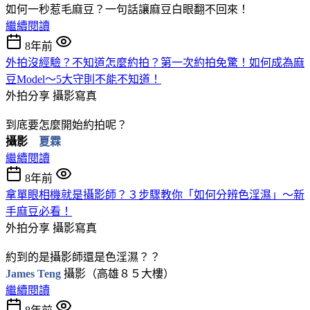
如何一秒惹毛麻豆？
一句話讓麻豆白眼翻不回來！
繼續閱讀
8年前
外拍沒經驗？不知道怎麼約拍？第一次約拍免驚！如何成為麻
豆Model～5大守則不能不知道！
外拍分享
攝影寫真
到底要怎麼開始約拍呢？
攝影
夏霖
繼續閱讀
8年前
拿單眼相機就是攝影師？３步驟教你「如何分辨色淫濕」～新
手麻豆必看！
外拍分享
攝影寫真
約到的是攝影師還是色淫濕？？
James Teng
攝影（高雄８５大樓）
繼續閱讀