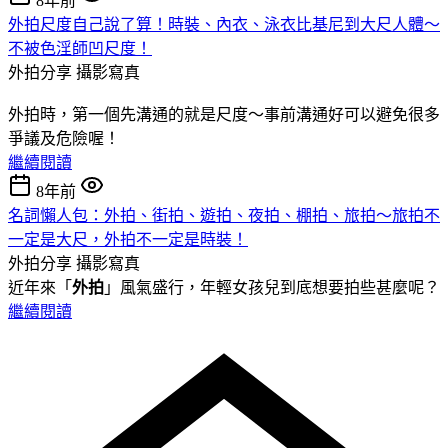
8年前
外拍尺度自己說了算！時裝、內衣、泳衣比基尼到大尺人體～
不被色淫師凹尺度！
外拍分享
攝影寫真
外拍時，第一個先溝通的就是尺度～事前溝通好可以避免很多
爭議及危險喔！
繼續閱讀
8年前
名詞懶人包：外拍、街拍、遊拍、夜拍、棚拍、旅拍～旅拍不
一定是大尺，外拍不一定是時裝！
外拍分享
攝影寫真
近年來「
外拍
」風氣盛行，年輕女孩兒到底想要拍些甚麼呢？
繼續閱讀