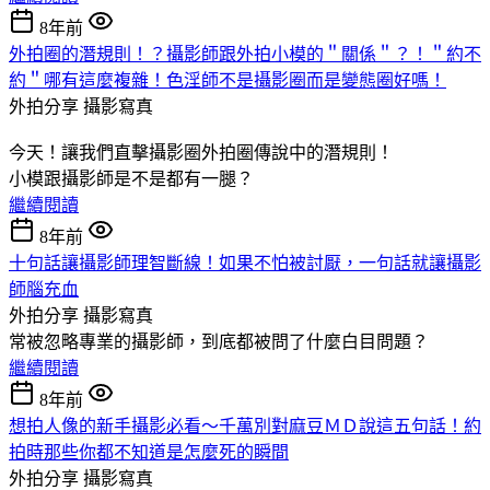
8年前
外拍圈的潛規則！？攝影師跟外拍小模的＂關係＂？！＂約不
約＂哪有這麼複雜！色淫師不是攝影圈而是變態圈好嗎！
外拍分享
攝影寫真
今天！讓我們直擊攝影圈外拍圈傳說中的潛規則！
小模跟攝影師是不是都有一腿？
繼續閱讀
8年前
十句話讓攝影師理智斷線！如果不怕被討厭，一句話就讓攝影
師腦充血
外拍分享
攝影寫真
常被忽略專業的攝影師，到底都被問了什麼白目問題？
繼續閱讀
8年前
想拍人像的新手攝影必看～千萬別對麻豆ＭＤ說這五句話！約
拍時那些你都不知道是怎麼死的瞬間
外拍分享
攝影寫真