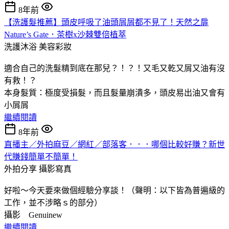
8年前
【洗護髮推薦】頭皮呼吸了油頭屑屑都不見了！天然之扉
Nature’s Gate．茶樹x沙棘雙倍植萃
洗護沐浴
美容彩妝
適合自己的洗髮精到底在那兒？！？！又毛又乾又屑又油有沒
有救！？
本身髮質：極度受損髮，而且髮量崩潰多，頭皮易出油又會有
小屑屑
繼續閱讀
8年前
直播主／外拍麻豆／網紅／部落客．．．哪個比較好賺？新世
代賺錢簡單不簡單！
外拍分享
攝影寫真
好啦～今天要來做個經驗分享談！（聲明：以下皆為普遍級的
工作，並不涉略ｓ的部分）
攝影 Genuinew
繼續閱讀