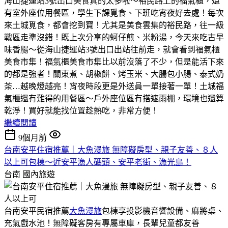
海山捷運站3號出口美食真的太多啦～裕民路上的福氣櫃，還
有室外座位用餐區，學生下課覓食、下班吃宵夜好去處！每次
來土城覓食，都會挖到寶！尤其是美食雲集的裕民路，往一級
戰區走準沒錯！既上次分享的蚵仔煎、米粉湯，今天來吃古早
味香腸～從海山捷運站3號出口出站往前走，就會看到福氣櫃
美食市集！福氣櫃美食市集比以前沒落了不少，但是能活下來
的都是強者！關東煮、胡椒餅、烤玉米、大腸包小腸、泰式奶
茶…越晚燈越亮！宵夜時段更是外送員一單接著一單！土城福
氣櫃還有難得的用餐區～戶外座位區有搭遮雨棚，環境也還算
乾淨！買好就能找位置趁熱吃，非常方便！
繼續閱讀
9個月前
台南安平住宿推薦｜大魚漫旅 無障礙房型、親子友善、８人
以上可包棟～近安平漁人碼頭、安平老街、漁光島！
台南
國內旅遊
台南安平民宿推薦
大魚漫旅
包棟享投影機音響設備、麻將桌、
充氣戲水池！無障礙客房有專屬車庫，長輩兒童都友善