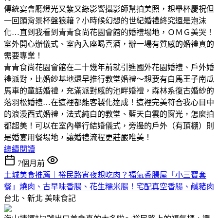
傳統宴會廳燈光又紫又綠影響攝影師幫拍美照，想舉杯慶祝但
一回頭背景杯盤狼藉？小時候幻想的世紀婚禮終究還是泡沫
化…直到我看到青青食尚花園會館的婚禮場地，ＯＭＧ美哭！
室外開心辦儀式、室內入座喝喜酒，辦一場有質感的婚禮真的
需要專業！
青青食尚花園會館在二十幾年前就引進國外花園婚禮、戶外婚
禮派對，比婚紗基地還早推行教堂婚禮～想要有白馬王子南瓜
馬車的童話婚禮，充滿派對感的池畔婚禮，森林系復古婚紗的
落羽松婚禮…在這裡都能客製化達成！這裡完美符合我心目中
的浪漫西式婚禮，法式純白的教堂、藍天白雲的窗光，怎麼拍
都超美！可以在室內舉行結婚儀式，旁邊的戶外（有頂棚）則
是婚宴用餐場地，讓婚禮流程更莊嚴唯美！
繼續閱讀
7個月前
土城美食推薦｜裕民路宵夜想吃肉？福氣香腸屋「小三寶套
餐」燒肉、古早味香腸、花生糯米腸！宅配真空香腸、鹹豬肉
台北、新北
美味食記