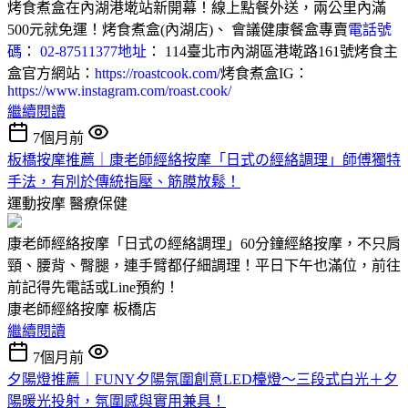
烤食煮盒在內湖港墘站新開幕！線上點餐外送，兩公里內滿
500元就免運！烤食煮盒(內湖店)、 會議健康餐盒專賣
電話號
碼
：
02-87511377
地址
： 114臺北市內湖區港墘路161號烤食主
盒官方網站：
https://roastcook.com/
烤食煮盒IG：
https://www.instagram.com/roast.cook/
繼續閱讀
7個月前
板橋按摩推薦｜康老師經絡按摩「日式の經絡調理」師傅獨特
手法，有別於傳統指壓、筋膜放鬆！
運動按摩
醫療保健
康老師經絡按摩「日式の經絡調理」60分鐘經絡按摩，不只肩
頸、腰背、臀腿，連手臂都仔細調理！平日下午也滿位，前往
前記得先電話或Line預約！
康老師經絡按摩 板橋店
繼續閱讀
7個月前
夕陽燈推薦｜FUNY夕陽氛圍創意LED檯燈～三段式白光＋夕
陽暖光投射，氛圍感與實用兼具！