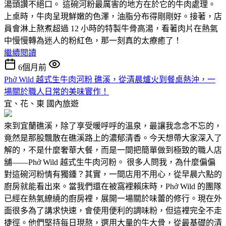
湯頭讚不絕口。 這碗河粉最厲害的地方在於它的牛肉處理。
上桌時，牛肉呈現鮮嫩的色澤，油脂分布得剛剛好。接著，店
員會淋上熬煮超過 12 小時的特製牛骨高湯，看著肉片在熱氣
中慢慢轉為迷人的粉紅色，那一刻真的太療癒了！
繼續閱讀
6個月前
Phở Wild 越式生牛肉河粉 礁溪，從清晨爐火到餐桌熱沖，一
場關於職人日常的美味實作！
宜、花、東
國內旅遊
來到宜蘭礁溪，除了享受暖呼呼的溫泉，最讓我念念不忘的，
竟然是那股飄散在礁溪路上的濃郁清香。今天想帶大家深入了
解的，不是什麼奢華大餐，而是一間把簡單做到極致的職人店
舖——Phở Wild 越式生牛肉河粉。 很多人問我，為什麼偏偏
對這碗河粉情有獨鍾？其實，一間店用不用心，從早晨六點的
廚房就能看出來。當我們還在被窩裡賴床時，Phở Wild 的團隊
已經在熱氣繚繞的廚房裡，展開一場關於味蕾的修行。現在外
面很多為了講求快速，會使用便利的調味粉，但這裡完全不走
捷徑。他們堅持每日現熬，選用大量的牛大骨，從最基礎的清