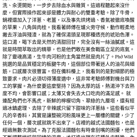
洗、汆燙開始，一步步去除血水與雜質。這過程聽起來沒什
麼，但實際操作起來卻是體力與耐心的雙重考驗。除了牛骨，
鍋裡還加入了洋蔥、老薑，以及事先烘烤過、香氣被徹底喚醒
的草果、八角與肉桂。我看著師傅在爐火旁守候，動作輕柔地
撇去浮油與殘渣，就為了確保湯頭呈現那種透亮的琥珀色澤。
這口湯，喝下去是天然的清甜回甘，完全沒有一絲油膩感。這
就是時間萃取出的精華，也是他們敢在美食戰區立足的底氣。
除了靈魂高湯，生牛肉河粉的主角當然就是肉片了。Phở Wild
挑選的是品質穩定的板腱牛肉，這個部位帶著迷人的油花與細
筋，口感層次很豐富。但在備料檯上，我看到的是對細節的極
致要求。肉片必須切得薄度適中，這非常考驗師傅對機台與刀
工的掌握。為什麼要這麼堅持？因為太厚的話，熱湯沖下去熟
度不均，會影響口感；太薄又會失去大口吃肉的滿足感。 就
連配角們也不馬虎，新鮮的檸檬切角、翠綠的九層塔，還有經
過冰鎮處理、去除了辛辣感只留下甜味的洋蔥絲。這些看似平
凡的辛香料，其實是讓整碗河粉風味更上一層樓的關鍵，少了
任何一個，層次感就跳不出來了。店裡的越式法國麵包，也是
經過無數次測試。為了克服法國麵包有時會刮嘴的困擾，他們