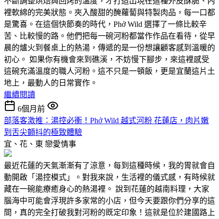
不斷調整烘焙與回烤的溫度，才打造出現在這種外皮酥脆、內
裡軟綿的完美狀態。夾入酸甜的醃蘿蔔與特製肉品，每一口都
是驚喜。在這個快節奏的時代，Phở Wild 選擇了一條比較辛
苦、比較慢的路。他們把每一碗河粉都當作作品在看待，從早
晨的爐火到餐桌上的熱湯，傳遞的是一份想讓顧客感到溫暖的
初心。 如果你有機會來到礁溪，不妨慢下腳步，來這裡感受
這碗充滿溫度的職人河粉。這不只是一頓飯，更是宜蘭這片土
地上，最動人的日常實作。
繼續閱讀
6個月前
部落客激推：湯控必衝！Phở Wild 越式河粉 花蓮店，肉片嫩
到舌尖顫抖的極致體驗
宜、花、東
戀愛情事
最近花蓮的天氣漸漸有了涼意，每到這種時候，我的胃就會自
動開啟「湯控模式」。對我來說，生活裡的儀式感，有時候就
藏在一碗能療癒身心的熱湯裡。 說到花蓮的越南料理，大家
腦海中可能會浮現許多家常的小店，但今天要跟你們分享的這
間，真的完全打破我對河粉的既定印象！這就是位於建國路上