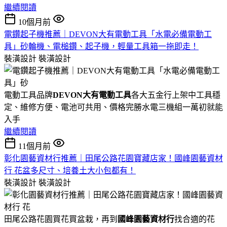
繼續閱讀
10個月前
電鑽起子機推薦｜DEVON大有電動工具「水電必備電動工
具」砂輪機、電槌鑽、起子機，輕量工具箱一拖即走！
裝潢設計
裝潢設計
電動工具品牌
DEVON大有電動工具
各大五金行上架中工具穩
定、維修方便、電池可共用、價格完勝水電三機組一萬初就能
入手
繼續閱讀
11個月前
彰化園藝資材行推薦｜田尾公路花園寶藏店家！國峰園藝資材
行 花盆多尺寸、培養土大小包都有！
裝潢設計
裝潢設計
田尾公路花園買花買盆栽，再到
國峰園藝資材行
找合適的花