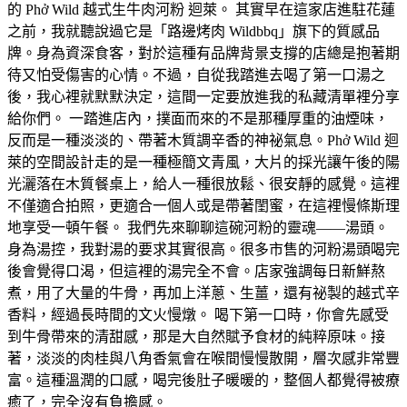
的 Phở Wild 越式生牛肉河粉 迴萊。 其實早在這家店進駐花蓮
之前，我就聽說過它是「路邊烤肉 Wildbbq」旗下的質感品
牌。身為資深食客，對於這種有品牌背景支撐的店總是抱著期
待又怕受傷害的心情。不過，自從我踏進去喝了第一口湯之
後，我心裡就默默決定，這間一定要放進我的私藏清單裡分享
給你們。 一踏進店內，撲面而來的不是那種厚重的油煙味，
反而是一種淡淡的、帶著木質調辛香的神祕氣息。Phở Wild 迴
萊的空間設計走的是一種極簡文青風，大片的採光讓午後的陽
光灑落在木質餐桌上，給人一種很放鬆、很安靜的感覺。這裡
不僅適合拍照，更適合一個人或是帶著閨蜜，在這裡慢條斯理
地享受一頓午餐。 我們先來聊聊這碗河粉的靈魂——湯頭。
身為湯控，我對湯的要求其實很高。很多市售的河粉湯頭喝完
後會覺得口渴，但這裡的湯完全不會。店家強調每日新鮮熬
煮，用了大量的牛骨，再加上洋蔥、生薑，還有祕製的越式辛
香料，經過長時間的文火慢燉。 喝下第一口時，你會先感受
到牛骨帶來的清甜感，那是大自然賦予食材的純粹原味。接
著，淡淡的肉桂與八角香氣會在喉間慢慢散開，層次感非常豐
富。這種溫潤的口感，喝完後肚子暖暖的，整個人都覺得被療
癒了，完全沒有負擔感。