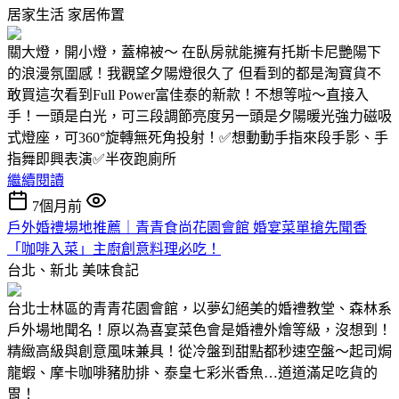
居家生活
家居佈置
關大燈，開小燈，蓋棉被～ 在臥房就能擁有托斯卡尼艷陽下
的浪漫氛圍感！我觀望夕陽燈很久了 但看到的都是淘寶貨不
敢買這次看到Full Power富佳泰的新款！不想等啦～直接入
手！一頭是白光，可三段調節亮度另一頭是夕陽暖光強力磁吸
式燈座，可360°旋轉無死角投射！✅想動動手指來段手影、手
指舞即興表演✅半夜跑廁所
繼續閱讀
7個月前
戶外婚禮場地推薦｜青青食尚花園會館 婚宴菜單搶先聞香
「咖啡入菜」主廚創意料理必吃！
台北、新北
美味食記
台北士林區的青青花園會館，以夢幻絕美的婚禮教堂、森林系
戶外場地聞名！原以為喜宴菜色會是婚禮外燴等級，沒想到！
精緻高級與創意風味兼具！從冷盤到甜點都秒速空盤～起司焗
龍蝦、摩卡咖啡豬肋排、泰皇七彩米香魚…道道滿足吃貨的
胃！