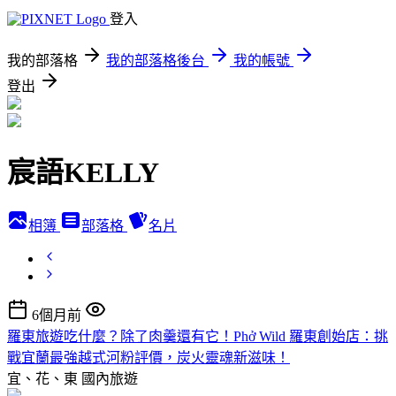
登入
我的部落格
我的部落格後台
我的帳號
登出
宸語KELLY
相簿
部落格
名片
6個月前
羅東旅遊吃什麼？除了肉羹還有它！Phở Wild 羅東創始店：挑
戰宜蘭最強越式河粉評價，炭火靈魂新滋味！
宜、花、東
國內旅遊