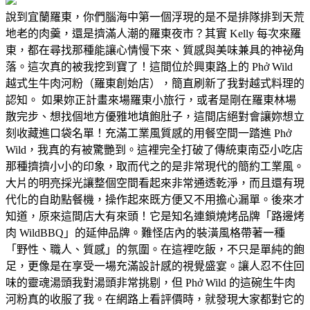
說到宜蘭羅東，你們腦海中第一個浮現的是不是排隊排到天荒
地老的肉羹，還是擠滿人潮的羅東夜市？其實 Kelly 每次來羅
東，都在尋找那種能讓心情慢下來、質感與美味兼具的神祕角
落。這次真的被我挖到寶了！這間位於興東路上的 Phở Wild
越式生牛肉河粉（羅東創始店），簡直刷新了我對越式料理的
認知。 如果妳正計畫來場羅東小旅行，或者是剛在羅東林場
散完步、想找個地方優雅地填飽肚子，這間店絕對會讓妳想立
刻收藏進口袋名單！充滿工業風質感的用餐空間一踏進 Phở
Wild，我真的有被驚艷到。這裡完全打破了傳統東南亞小吃店
那種擠擠小小的印象，取而代之的是非常現代的簡約工業風。
大片的明亮採光讓整個空間看起來非常通透乾淨，而且還有現
代化的自助點餐機，操作起來既方便又不用擔心漏單。後來才
知道，原來這間店大有來頭！它是知名連鎖燒烤品牌「路邊烤
肉 WildBBQ」的延伸品牌。難怪店內的裝潢風格帶著一種
「野性、職人、質感」的氛圍。在這裡吃飯，不只是單純的飽
足，更像是在享受一場充滿設計感的視覺盛宴。讓人忍不住回
味的靈魂湯頭我對湯頭非常挑剔，但 Phở Wild 的這碗生牛肉
河粉真的收服了我。在網路上看評價時，就發現大家都對它的