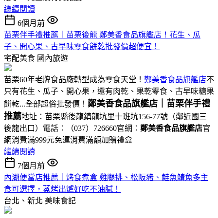
繼續閱讀
6個月前
苗栗伴手禮推薦｜苗栗後龍 鄭美香食品旗艦店！花生、瓜
子、開心果、古早味零食餅乾批發價超便宜！
宅配美食
國內旅遊
苗栗60年老牌食品廠轉型成為零食天堂！
鄭美香食品旗艦店
不
只有花生、瓜子、開心果，還有肉乾、果乾零食、古早味糖果
鄭美香食品旗艦店｜苗栗伴手禮
餅乾...全部超俗批發價！
推薦
地址：苗栗縣後龍鎮龍坑里十班坑156-77號（鄰近國三
後龍出口）電話：（037）726660官網：
鄭美香食品旗艦店
官
網消費滿999元免運消費滿額加贈禮盒
繼續閱讀
7個月前
內湖便當店推薦｜烤食煮盒 雞腿排、松阪豬、鮭魚鯖魚多主
食可選擇，蒸烤出爐好吃不油膩！
台北、新北
美味食記