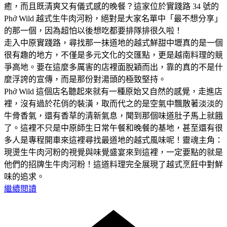
癒，而且既清爽又有儀式感的晚餐？這家位於實踐路 34 號的
Phở Wild 越式生牛肉河粉，絕對是大家名單中「最不想分享」
的那一個，因為超怕以後想吃都要排隊排很久啦！
走入中原實踐路，尋找那一抹道地的越式鮮甜中壢真的是一個
很有趣的地方，不僅是多元文化的交匯點，更是越南料理的競
爭高地。要在這麼多厲害的店裡面脫穎而出，靠的真的不是什
麼浮誇的宣傳，而是那份對湯頭的極致堅持。
Phở Wild 這個店名聽起來就有一種原始又自然的感覺，走進店
裡，沒有過於花俏的裝潢，取而代之的是空氣中飄散著淡淡的
牛骨香氣，還有香草的清新氣息，聞到那個味道肚子馬上就餓
了。這裡不只是中原師生日常午餐和晚餐的基地，甚至還有很
多人是專程開車來這裡尋找最道地的越式風味呢！靈魂主角：
現燙生牛肉河粉的視覺與味覺盛宴來到這裡，一定要點的就是
他們的招牌生牛肉河粉！這道料理完全展現了越式烹飪中對鮮
味的追求。
繼續閱讀