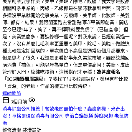
美業創業要學什麼？美甲？美睫？除毛？紋繡？我大學是妝品
相關科系畢業的，丙級、乙級都是在學時就拿到證照，同儕很
多還沒畢業就開始從事美業，芳療師、美甲師、化妝師、美髮
師...都有。結果！我跟閨蜜跑去當甜點師💥畢業即創業，開店
至今已經5年了，夠了，再不轉職就要負債了（已破產😂）但
是，美業這麼多，要進修哪一個呢？對我來說，已經創業過一
次了，沒有甚麼比毛利率更重要💪美甲、除毛、美睫、做臉這
種比較是定期回購的，單次價位不高但是通常每個月都要來。
但是思考了很久，我還是更看好半永久美妝市場。雖然紋繡回
購消費「補色」可能以年為單位，但是單價高阿！美睫、皮膚
管理好入門，紋繡吃技術，這樣搭配才更穩！
為甚麼報名
「ICS機器飄眉課程」？
我找了很多紋繡課程，發現有些比較
「資深」的老師，作品的樣式也比較傳統。
繼續閱讀
3個月前
消毒除蟲公司推薦｜餐飲老闆最怕什麼？蟲蟲危機、米奇出
沒！亨格爾環保消毒有限公司 專治白蟻螞蟻 蟑螂果蠅 老鼠防
治
維修清潔
裝潢設計