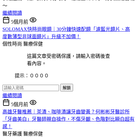
～
繼續閱讀
5個月前
SOLOMAX快時尚眼鏡｜30分鐘快速配鏡「濾藍光鏡片、高
度數薄型非球面鏡片」升級不加價！
個性時尚
醫療保健
這篇文章受密碼保護，請輸入密碼後查
看內容。
提示：００００
解鎖
繼續閱讀
5個月前
高雄牙醫推薦｜茶漬、咖啡漬讓牙齒變黃？何彬彬牙醫診所
「牙齒美白」牙醫師親自操作，不傷牙齦、色階對比瞬白超有
感！
醫牙藥護
醫療保健