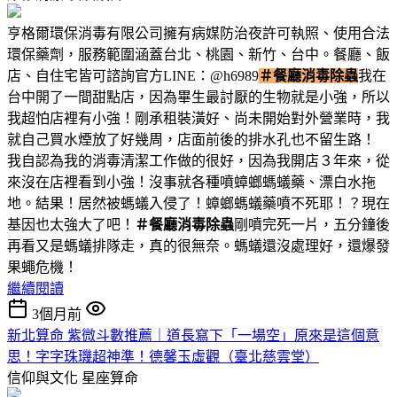
亨格爾環保消毒有限公司擁有病媒防治夜許可執照、使用合法
環保藥劑，服務範圍涵蓋台北、桃園、新竹、台中。餐廳、飯
店、自住宅皆可諮詢官方LINE：@h6989
＃餐廳消毒除蟲
我在
台中開了一間甜點店，因為畢生最討厭的生物就是小強，所以
我超怕店裡有小強！剛承租裝潢好、尚未開始對外營業時，我
就自己買水煙放了好幾周，店面前後的排水孔也不留生路！
我自認為我的消毒清潔工作做的很好，因為我開店３年來，從
來沒在店裡看到小強！沒事就各種噴蟑螂螞蟻藥、漂白水拖
地。結果！居然被螞蟻入侵了！蟑螂螞蟻藥噴不死耶！？現在
基因也太強大了吧！
＃餐廳消毒除蟲
剛噴完死一片，五分鐘後
再看又是螞蟻排隊走，真的很無奈。螞蟻還沒處理好，還爆發
果蠅危機！
繼續閱讀
3個月前
新北算命 紫微斗數推薦｜道長寫下「一場空」原來是這個意
思！字字珠璣超神準！德馨玉虛觀（臺北慈雲堂）
信仰與文化
星座算命