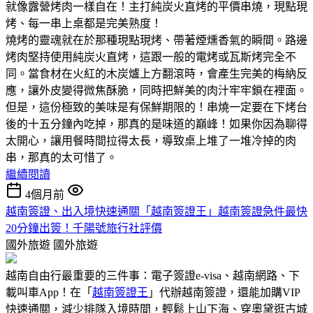
就像露營烤肉一樣自在！主打純炭火直烤的平價串燒，現點現
烤、每一串上桌都是完美熟度！
燒烤的靈魂就在於那種現點現烤、帶著煙燻香氣的瞬間。路邊
烤肉堅持使用純炭火直烤，這跟一般的電烤或瓦斯烤完全不
同。當食材在火紅的木炭爐上方翻滾時，會產生完美的梅納反
應，讓外皮變得微焦酥脆，同時把鮮美的肉汁牢牢鎖在裡面。
但是，這份極致的美味是有保鮮期限的！串燒一定要在下烤台
後的十五分鐘內吃掉，那真的是味道的巔峰！如果你因為聊得
太開心，讓用餐時間拉得太長，導致桌上堆了一堆冷掉的肉
串，那真的太可惜了。
繼續閱讀
4個月前
越南簽證、出入境快速通關「越南簽證王」越南簽證急件最快
20分鐘出簽！千陽號旅行社評價
國外旅遊
國外旅遊
越南自由行最重要的三件事：電子簽證e-visa、越南網路、下
載叫車App！在「
越南簽證王
」代辦越南簽證，還能加購VIP
快速通關，減少排隊入境時間，輕鬆上山下海、穿奧黛逛古城