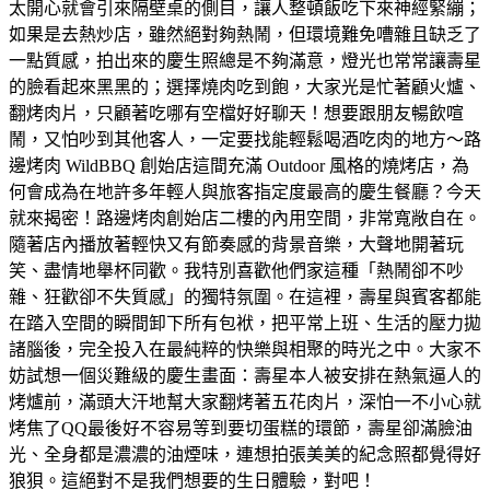
太開心就會引來隔壁桌的側目，讓人整頓飯吃下來神經緊繃；
如果是去熱炒店，雖然絕對夠熱鬧，但環境難免嘈雜且缺乏了
一點質感，拍出來的慶生照總是不夠滿意，燈光也常常讓壽星
的臉看起來黑黑的；選擇燒肉吃到飽，大家光是忙著顧火爐、
翻烤肉片，只顧著吃哪有空檔好好聊天！想要跟朋友暢飲喧
鬧，又怕吵到其他客人，一定要找能輕鬆喝酒吃肉的地方～路
邊烤肉 WildBBQ 創始店這間充滿 Outdoor 風格的燒烤店，為
何會成為在地許多年輕人與旅客指定度最高的慶生餐廳？今天
就來揭密！路邊烤肉創始店二樓的內用空間，非常寬敞自在。
隨著店內播放著輕快又有節奏感的背景音樂，大聲地開著玩
笑、盡情地舉杯同歡。我特別喜歡他們家這種「熱鬧卻不吵
雜、狂歡卻不失質感」的獨特氛圍。在這裡，壽星與賓客都能
在踏入空間的瞬間卸下所有包袱，把平常上班、生活的壓力拋
諸腦後，完全投入在最純粹的快樂與相聚的時光之中。大家不
妨試想一個災難級的慶生畫面：壽星本人被安排在熱氣逼人的
烤爐前，滿頭大汗地幫大家翻烤著五花肉片，深怕一不小心就
烤焦了QQ最後好不容易等到要切蛋糕的環節，壽星卻滿臉油
光、全身都是濃濃的油煙味，連想拍張美美的紀念照都覺得好
狼狽。這絕對不是我們想要的生日體驗，對吧！