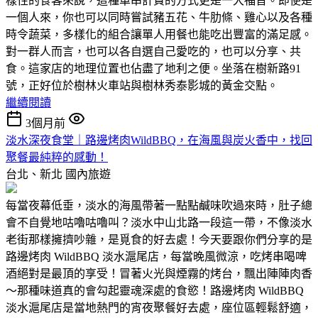
樣性的食客來說，這種單串計費的方式更是一大福音。即使是
一個人來，你也可以同時嘗試豬五花、牛肋條、雞心以及各種
時令蔬菜，多樣化的組合讓單人用餐也能吃出豐富的滿足感。
對一群人而言，也可以各自選自己愛吃的，也可以分享、共
食。這家店的地理位置也佔盡了地利之便。坐落在樹新路91
號，正好位於樹林火車站與樹林秀泰影城的黃金交點。
繼續閱讀
3個月前
淡水深夜食堂｜路邊烤肉WildBBQ，在海風與炭火香中，找回
聚餐最純粹的感動！
台北、新北
國內旅遊
每當夜幕低垂，淡水的海風帶著一點點鹹味吹過來時，肚子總
會不自覺地咕嚕咕嚕叫？淡水中山北路一段這一帶，不像淡水
老街那樣擁擠吵雜，是覓食的好去處！今天要跟你們分享的是
路邊烤肉 WildBBQ 淡水滬尾店，每當晚風微涼，吃烤串喝啤
酒絕對是最頂的享受！冒著火光與煙霧的烤台，飄出陣陣肉香
～那種味道真的會勾起靈魂深處的食慾！路邊烤肉 WildBBQ
淡水滬尾店是當地熱門的宵夜聚餐好去處，座位區輕鬆舒適，