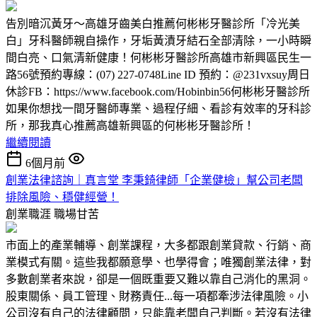
告別暗沉黃牙～高雄牙齒美白推薦何彬彬牙醫診所「冷光美
白」牙科醫師親自操作，牙垢黃漬牙結石全部清除，一小時瞬
間白亮、口氣清新健康！何彬彬牙醫診所高雄市新興區民生一
路56號預約專線：(07) 227-0748Line ID 預約：@231vxsuy周日
休診FB：https://www.facebook.com/Hobinbin56何彬彬牙醫診所
如果你想找一間牙醫師專業、過程仔細、看診有效率的牙科診
所，那我真心推薦高雄新興區的何彬彬牙醫診所！
繼續閱讀
6個月前
創業法律諮詢｜真言堂 李秉錡律師「企業健檢」幫公司老闆
排除風險、穩健經營！
創業職涯
職場甘苦
市面上的產業輔導、創業課程，大多都跟創業貸款、行銷、商
業模式有關。這些我都願意學、也學得會；唯獨創業法律，對
多數創業者來說，卻是一個既重要又難以靠自己消化的黑洞。
股東關係、員工管理、財務責任...每一項都牽涉法律風險。小
公司沒有自己的法律顧問，只能靠老闆自己判斷。若沒有法律