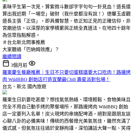
素昧平生第一次見，算紫微斗數卻字字句句一針見血！道長還
算出我近期「一場空」破財（我什麼都沒有說！）德馨玉虛觀
道長主張「正信」，即具備智慧、依正知正見的正確信仰，非
宮廟迷信。以深厚的家學積累與正統全真道法，在地四十餘年
為信眾指點解惑。
＃台北新北問事推薦
大家聽過「巴納姆效應」？
繼續閱讀
3個月前
羅東慶生餐廳推薦｜生日不只要切蛋糕還要大口吃肉！路邊烤
肉 WildBBQ 創始店打造宜蘭最Chill 壽星派對包場！
台北、新北
國內旅遊
羅東生日趴要吃甚麼？想找氣氛熱絡、環境輕鬆、食物美味且
完全不用自己動手烤的聚餐場所，那路邊烤肉 WildBBQ 創始
店一定要列入名單！炭火現烤的串燒配啤酒，絕對是跟朋友談
心聊八卦的必備美味！傳統的西餐燈光美氣氛佳，雖然充滿了
儀式感，但氣氛往往過於安靜拘謹，深怕講話大聲一點、笑得