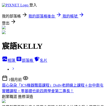
登入
我的部落格
我的部落格後台
我的帳號
登出
宸語KELLY
相簿
部落格
名片
1個月前
眉心朶朶「ICS機器飄眉課程」Dolly老師線上課程＋台中南屯
實體課程，零基礎也能四周學會第二專長！
創業職涯
進修深造