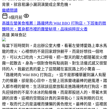
背景，就容易讓小漏洞演變成企業危機。
繼續閱讀
6個月前
高雄左營美食推薦｜路邊烤肉 Wild BBQ 打狗店，下班後的微
醺時光，置身都市裡的露營秘境，品味純粹炭火香
高雄
美味食記
每當下班時間到，走出辦公室大樓，看著左營博愛路上車水馬
龍的燈火，心裡想的不是回家趕快躺平，而是好想找一個地
方，可以大口吃肉、大口呼吸，把一整天的壓力都隨著炭火煙
霧一起散去。身為一個對食物有點挑剔、對生活儀式感又很堅
持的人，我最近真的愛上了這間藏在富民路上的小驚喜 —
「路邊烤肉 Wild BBQ 打狗店」。這不是那種華麗到讓人有壓
力的餐廳，卻是我心目中，左營上班族靈魂最棒的避風港。踏
入都市裡的營地：生活就該這麼放鬆走進路邊烤肉打狗店，首
先迎接妳的不是冷冰冰的點餐機，而是那股迷人的、帶著木質
調的炭香。這裡的空間設計真的深得我心！沒有刺眼的日光
燈，取而代之的是溫暖而慵懶的黃色燈光。最棒的是，這裡居