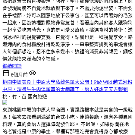
然把露營桌椅直接搬進了店裡。坐在那種低矮的帆布椅上，妳
會發現肩膀不自覺地就放鬆下來了。不需要拘泥坐姿，不需要
在乎禮節，妳可以隨意地放下公事包，甚至可以帶著妳的毛孩
一起來，因為這裡對寵物非常友善！看著店內其他客人跟狗狗
一起享受吃肉時光，真的是可愛又療癒。挑選食材的藝術：透
明冰櫃裡的視覺饗宴我一直覺得，點餐也是一種視覺享受。路
邊烤肉的食材櫃設計得乾乾淨淨，一串串整齊排列的串燒會讓
人每個都想吃，忍不住多拿幾串。這裡的消費非常親民，銅板
價就能換來滿滿的幸福感。
繼續閱讀
6個月前
桃園中壢美食｜中原大學私藏名單大公開！Phở Wild 越式河粉
中原，現燙生牛肉湯頭真的太銷魂了，讓人好想天天去報到
桃、竹、苗
國內旅遊
來到桃園中壢的中原大學商圈，實踐路根本就是美食的一級戰
區！每次去都看到滿滿的台式小吃、連鎖餐廳，還有各種異國
料理，真的會讓人選擇障礙發作耶。 不過呢，如果你問在地
的老饕或是中原的學生，哪裡有那種吃完會覺得身心都被療