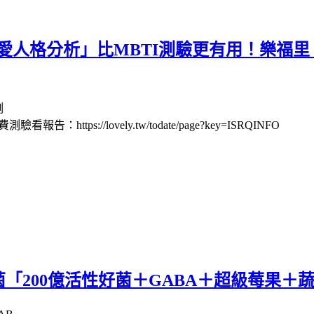
戀愛人格分析」比MBTI測驗更有用！樂福
s://lovely.tw/todate/page?key=ISRQINFO
「200億活性好菌＋GABA＋超級莓果＋