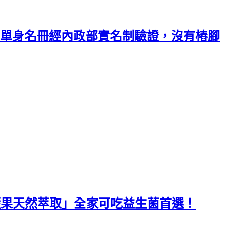
里 單身名冊經內政部實名制驗證，沒有樁腳
蔬果天然萃取」全家可吃益生菌首選！