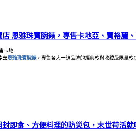
寶店 恩雅珠寶腕錶，專售卡地亞、寶格麗
能去
恩雅珠寶腕錶
，專售各大一線品牌的經典款與收藏級限量款G
開封即食、方便料理的防災包，末世苟活就