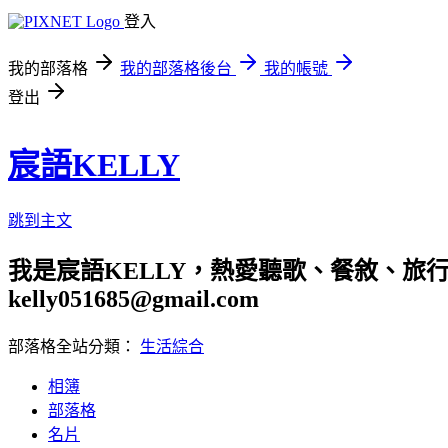
登入
我的部落格
我的部落格後台
我的帳號
登出
宸語KELLY
跳到主文
我是宸語KELLY，熱愛聽歌、餐敘、旅
kelly051685@gmail.com
部落格全站分類：
生活綜合
相簿
部落格
名片