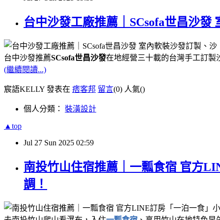
台中沙發工廠推薦｜SCsofa世昌沙
台中沙發推薦
SCsofa世昌沙發
在地經營三十載的台灣手工訂製
(繼續閱讀...)
宸語KELLY 發表在
痞客邦
留言
(0)
人氣(
)
個人分類：
裝潢設計
▲top
Jul
27
Sun
2025
02:59
南投竹山住宿推薦｜一瓢食宿 官方L
調！
去南投竹山爬山看瀑布，入住
一瓢食宿
、享用竹山在地特色早