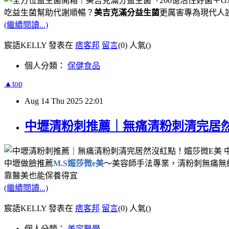
吃益生菌幫助代謝順暢？
美吉克滿分益生菌
更厲害專為現代人
(繼續閱讀...)
宸語KELLY 發表在
痞客邦
留言
(0)
人氣(
)
個人分類：
保健食品
▲top
Aug
14
Thu
2025
22:01
中壢清粉刺推薦｜無痛清粉刺清完居然
中壢做臉推薦
M.S媚莎微e美
～美容師手法專業，清粉刺無痛無紅
靠醫美也能保養得宜
(繼續閱讀...)
宸語KELLY 發表在
痞客邦
留言
(0)
人氣(
)
個人分類：
美容醫學