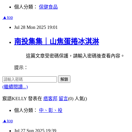
個人分類：
保健食品
▲top
Jul
28
Mon
2025
19:01
南投集集｜山焦蛋捲冰淇淋
這篇文章受密碼保護，請輸入密碼後查看內容。
提示：
解鎖
(繼續閱讀...)
宸語KELLY 發表在
痞客邦
留言
(0)
人氣(
)
個人分類：
中、彰、投
▲top
Jul
27
Sun
2025
19:39