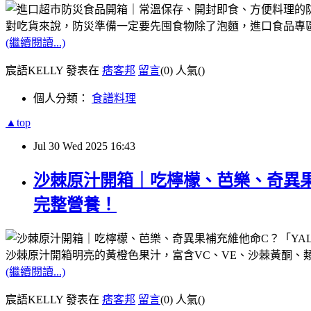
對吃貨來說，防災準備一定要先囤食物除了泡麵，進口食品專
(繼續閱讀...)
宸語KELLY 發表在
痞客邦
留言
(0)
人氣(
)
個人分類：
食譜料理
▲top
Jul
30
Wed
2025
16:43
沙棘原汁開箱｜吃檸檬、芭樂、奇異果
完整營養！
沙棘原汁開箱明亮的黃橙色果汁，富含VC、VE、沙棘黃酮、
(繼續閱讀...)
宸語KELLY 發表在
痞客邦
留言
(0)
人氣(
)