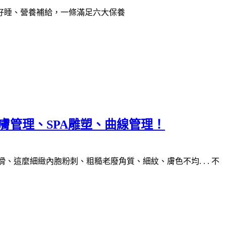
好睡、營養補給，一條滿足六大保養
膚管理、SPA雕塑、曲線管理！
麼細緻內胞粉刺、粗糙老廢角質、細紋、膚色不均. . . 不