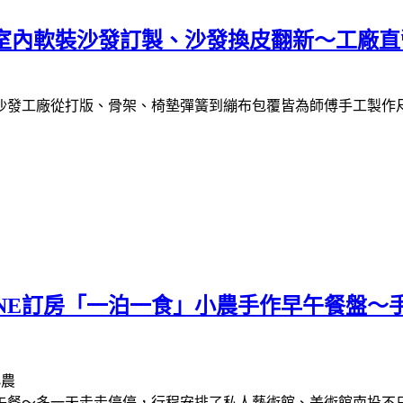
發 室內軟裝沙發訂製、沙發換皮翻新～工廠
沙發工廠從打版、骨架、椅墊彈簧到繃布包覆皆為師傅手工製作
INE訂房「一泊一食」小農手作早午餐盤
午餐～多一天走走停停，行程安排了私人藝術館、美術館南投不