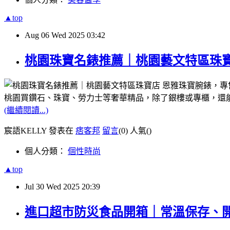
▲top
Aug
06
Wed
2025
03:42
桃園珠寶名錶推薦｜桃園藝文特區珠
桃園買鑽石、珠寶、勞力士等奢華精品，除了銀樓或專櫃，還
(繼續閱讀...)
宸語KELLY 發表在
痞客邦
留言
(0)
人氣(
)
個人分類：
個性時尚
▲top
Jul
30
Wed
2025
20:39
進口超市防災食品開箱｜常溫保存、