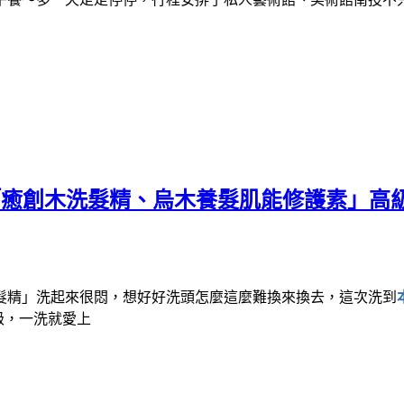
ue「癒創木洗髮精、烏木養髮肌能修護素」
髮精」洗起來很悶，想好好洗頭怎麼這麼難換來換去，這次洗到
級，一洗就愛上