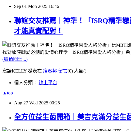
Sep
01
Mon
2025
16:46
聯誼交友推薦｜神準！「ISRQ精準
才能真實配對！
找對象談戀愛必測的愛情心理學「ISRQ精準戀愛人格分析」免費測驗看報告：http
(繼續閱讀...)
宸語KELLY 發表在
痞客邦
留言
(0)
人氣(
)
個人分類：
線上平台
▲top
Aug
27
Wed
2025
00:25
全方位益生菌開箱｜美吉克滿分益生菌