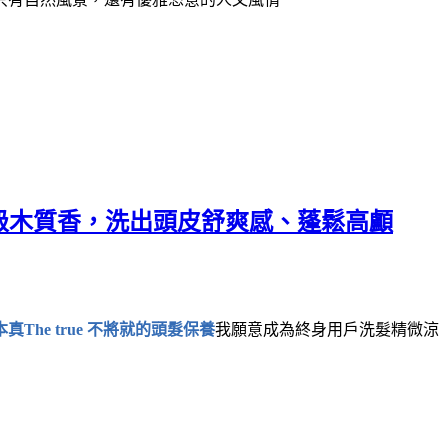
高級木質香，洗出頭皮舒爽感、蓬鬆高顱
本真The true 不將就的頭髮保養
我願意成為終身用戶洗髮精微涼