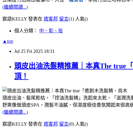
(繼續閱讀...)
宸語KELLY 發表在
痞客邦
留言
(1)
人氣(
)
個人分類：
中、彰、投
▲top
Jul
25
Fri
2025
18:31
頭皮出油洗髮精推薦｜本真The tr
頂！
頭皮出油、髮尾乾枯，「控油洗髮精」洗起來太乾、「滋潤洗
舒爽像做頭皮SPA，潤髮不油膩、保濕度極佳香氛聞起來很高
(繼續閱讀...)
宸語KELLY 發表在
痞客邦
留言
(0)
人氣(
)