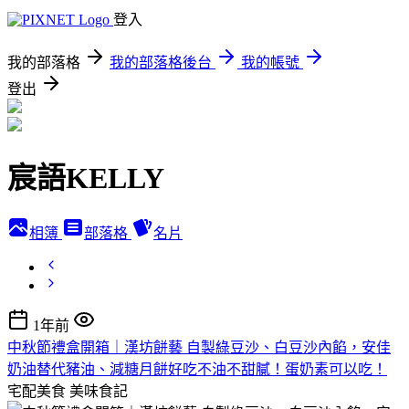
登入
我的部落格
我的部落格後台
我的帳號
登出
宸語KELLY
相簿
部落格
名片
1年前
中秋節禮盒開箱｜漢坊餅藝 自製綠豆沙、白豆沙內餡，安佳
奶油替代豬油、減糖月餅好吃不油不甜膩！蛋奶素可以吃！
宅配美食
美味食記