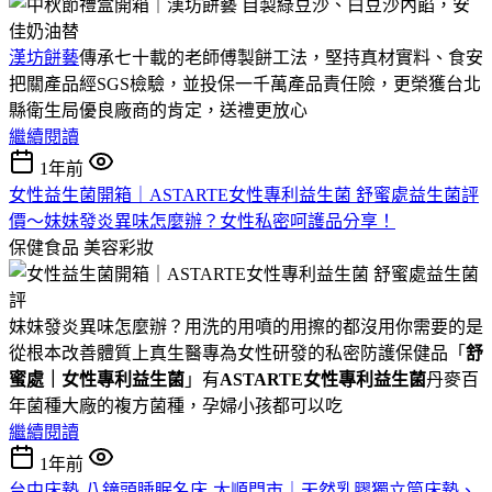
漢坊餅藝
傳承七十載的老師傅製餅工法，堅持真材實料、食安
把關產品經SGS檢驗，並投保一千萬產品責任險，更榮獲台北
縣衛生局優良廠商的肯定，送禮更放心
繼續閱讀
1年前
女性益生菌開箱｜ASTARTE女性專利益生菌 舒蜜處益生菌評
價～妹妹發炎異味怎麼辦？女性私密呵護品分享！
保健食品
美容彩妝
妹妹發炎異味怎麼辦？用洗的用噴的用擦的都沒用你需要的是
從根本改善體質上真生醫專為女性研發的私密防護保健品「
舒
蜜處｜女性專利益生菌
」有
ASTARTE女性專利益生菌
丹麥百
年菌種大廠的複方菌種，孕婦小孩都可以吃
繼續閱讀
1年前
台中床墊-八鐘頭睡眠名床-太順門市｜天然乳膠獨立筒床墊、