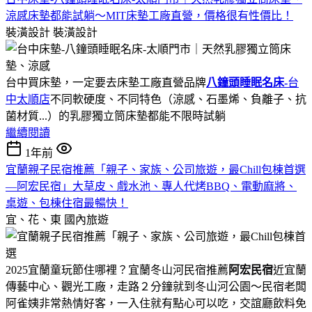
涼感床墊都能試躺～MIT床墊工廠直營，價格很有性價比！
裝潢設計
裝潢設計
台中買床墊，一定要去床墊工廠直營品牌
八鐘頭睡眠名床-
台
中太順店
不同軟硬度、不同特色（涼感、石墨烯、負離子、抗
菌材質...）的乳膠獨立筒床墊都能不限時試躺
繼續閱讀
1年前
宜蘭親子民宿推薦「親子、家族、公司旅遊，最Chill包棟首選
—阿宏民宿」大草皮、戲水池、專人代烤BBQ、電動麻將、
桌遊、包棟住宿最暢快！
宜、花、東
國內旅遊
2025宜蘭童玩節住哪裡？宜蘭冬山河民宿推薦
阿宏民宿
近宜蘭
傳藝中心、觀光工廠，走路２分鐘就到冬山河公園～民宿老闆
阿雀姨非常熱情好客，一入住就有點心可以吃，交誼廳飲料免