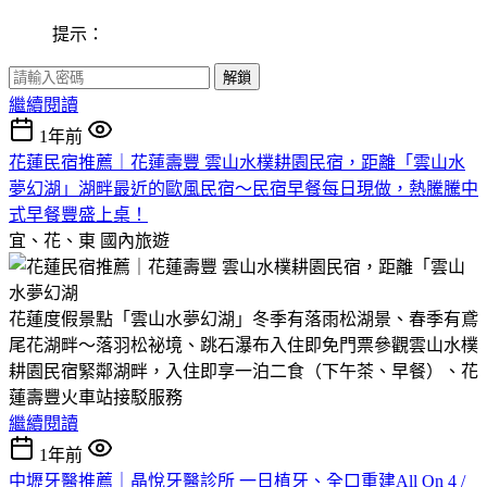
提示：
解鎖
繼續閱讀
1年前
花蓮民宿推薦｜花蓮壽豐 雲山水樸耕園民宿，距離「雲山水
夢幻湖」湖畔最近的歐風民宿～民宿早餐每日現做，熱騰騰中
式早餐豐盛上桌！
宜、花、東
國內旅遊
花蓮度假景點「雲山水夢幻湖」冬季有落雨松湖景、春季有鳶
尾花湖畔～落羽松祕境、跳石瀑布入住即免門票參觀雲山水樸
耕園民宿緊鄰湖畔，入住即享一泊二食（下午茶、早餐）、花
蓮壽豐火車站接駁服務
繼續閱讀
1年前
中壢牙醫推薦｜晶悅牙醫診所 一日植牙、全口重建All On 4 /