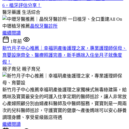
6，植牙評估分享！
醫牙藥護
生活綜合
中壢植牙推薦
晶悅牙醫診所
繼續閱讀
1年前
新竹月子中心推薦｜幸福玥產後護理之家，專業護理師保母、
育嬰設施齊全、醫療照護完善，新手媽咪入住坐月子就像度
假！
親子育兒
親子育兒
新竹月子中心推薦幸福玥產後護理之家獨棟式無毒綠建築，給
媽咪及寶寶最安全的呵護入住享定期的醫師巡診，讓人非常放
心產婦照顧分別由婦產科醫師及中醫師服務，寶寶則是一周兩
次的兒科醫師巡診，守護寶寶的健康～產後媽咪可以安心靜養
調理身體、享受星級飯店待遇
繼續閱讀