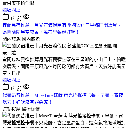
費供應不怕你喝
繼續閱讀
1年前
宜蘭民宿推薦｜月光石渡假民宿 坐擁270°三星鄉田園環景、
遠眺蘭陽星空夜景，民宿早餐超好吃！
國內旅遊
國內旅遊
宜蘭包棟民宿推薦
月光石民宿
坐落在三星鄉的小山丘上，俯瞰
安農溪、蘭陽平原風光～每間房間都有大窗戶，天氣好能看星
空、日出
繼續閱讀
1年前
代餐奶昔推薦｜MuseTime莯蒔 蒔光搖搖控卡餐，早餐、宵夜
吃它！好吃沒有罪惡感！
運動按摩
醫療保健
蒔光搖搖控卡餐
不只減醣、含足量高蛋白，還有穀物脆球增加