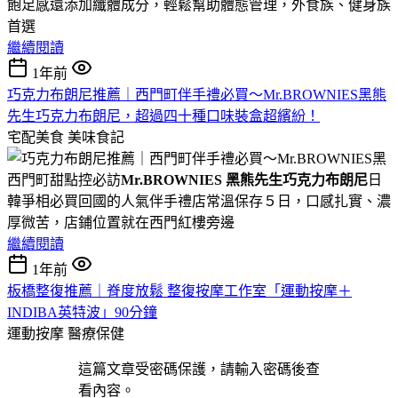
飽足感還添加纖體成分，輕鬆幫助體態管理，外食族、健身族
首選
繼續閱讀
1年前
巧克力布朗尼推薦｜西門町伴手禮必買～Mr.BROWNIES黑熊
先生巧克力布朗尼，超過四十種口味裝盒超繽紛！
宅配美食
美味食記
西門町甜點控必訪
Mr.BROWNIES 黑熊先生巧克力布朗尼
日
韓爭相必買回國的人氣伴手禮店常溫保存５日，口感扎實、濃
厚微苦，店鋪位置就在西門紅樓旁邊
繼續閱讀
1年前
板橋整復推薦｜脊度放鬆 整復按摩工作室「運動按摩＋
INDIBA英特波」90分鐘
運動按摩
醫療保健
這篇文章受密碼保護，請輸入密碼後查
看內容。