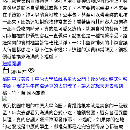
然把露營桌椅直接搬進了店裡。坐在那種低矮的帆布椅上，妳
會發現肩膀不自覺地就放鬆下來了。不需要拘泥坐姿，不需要
在乎禮節，妳可以隨意地放下公事包，甚至可以帶著妳的毛孩
一起來，因為這裡對寵物非常友善！看著店內其他客人跟狗狗
一起享受吃肉時光，真的是可愛又療癒。挑選食材的藝術：透
明冰櫃裡的視覺饗宴我一直覺得，點餐也是一種視覺享受。路
邊烤肉的食材櫃設計得乾乾淨淨，一串串整齊排列的串燒會讓
人每個都想吃，忍不住多拿幾串。這裡的消費非常親民，銅板
價就能換來滿滿的幸福感。
繼續閱讀
6個月前
桃園中壢美食｜中原大學私藏名單大公開！Phở Wild 越式河粉
中原，現燙生牛肉湯頭真的太銷魂了，讓人好想天天去報到
桃、竹、苗
國內旅遊
來到桃園中壢的中原大學商圈，實踐路根本就是美食的一級戰
區！每次去都看到滿滿的台式小吃、連鎖餐廳，還有各種異國
料理，真的會讓人選擇障礙發作耶。 不過呢，如果你問在地
的老饕或是中原的學生，哪裡有那種吃完會覺得身心都被療