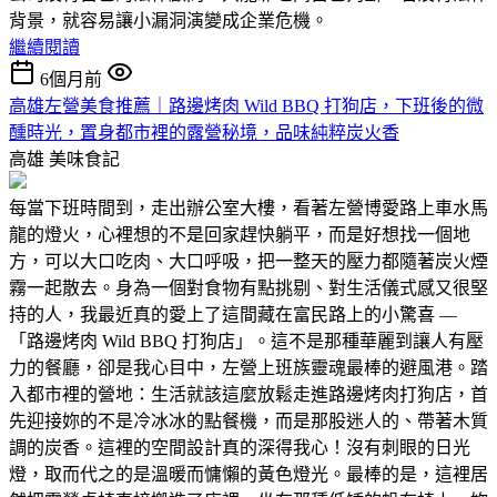
背景，就容易讓小漏洞演變成企業危機。
繼續閱讀
6個月前
高雄左營美食推薦｜路邊烤肉 Wild BBQ 打狗店，下班後的微
醺時光，置身都市裡的露營秘境，品味純粹炭火香
高雄
美味食記
每當下班時間到，走出辦公室大樓，看著左營博愛路上車水馬
龍的燈火，心裡想的不是回家趕快躺平，而是好想找一個地
方，可以大口吃肉、大口呼吸，把一整天的壓力都隨著炭火煙
霧一起散去。身為一個對食物有點挑剔、對生活儀式感又很堅
持的人，我最近真的愛上了這間藏在富民路上的小驚喜 —
「路邊烤肉 Wild BBQ 打狗店」。這不是那種華麗到讓人有壓
力的餐廳，卻是我心目中，左營上班族靈魂最棒的避風港。踏
入都市裡的營地：生活就該這麼放鬆走進路邊烤肉打狗店，首
先迎接妳的不是冷冰冰的點餐機，而是那股迷人的、帶著木質
調的炭香。這裡的空間設計真的深得我心！沒有刺眼的日光
燈，取而代之的是溫暖而慵懶的黃色燈光。最棒的是，這裡居