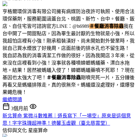
亨格爾環保消毒有限公司擁有病媒防治夜許可執照、使用合法
環保藥劑，服務範圍涵蓋台北、桃園、新竹、台中。餐廳、飯
店、自住宅皆可諮詢官方LINE：@h6989
＃餐廳消毒除蟲
我在
台中開了一間甜點店，因為畢生最討厭的生物就是小強，所以
我超怕店裡有小強！剛承租裝潢好、尚未開始對外營業時，我
就自己買水煙放了好幾周，店面前後的排水孔也不留生路！
我自認為我的消毒清潔工作做的很好，因為我開店３年來，從
來沒在店裡看到小強！沒事就各種噴蟑螂螞蟻藥、漂白水拖
地。結果！居然被螞蟻入侵了！蟑螂螞蟻藥噴不死耶！？現在
基因也太強大了吧！
＃餐廳消毒除蟲
剛噴完死一片，五分鐘後
再看又是螞蟻排隊走，真的很無奈。螞蟻還沒處理好，還爆發
果蠅危機！
繼續閱讀
3個月前
新北算命 紫微斗數推薦｜道長寫下「一場空」原來是這個意
思！字字珠璣超神準！德馨玉虛觀（臺北慈雲堂）
信仰與文化
星座算命