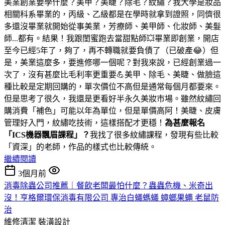
美業創業要學什麼？美甲？美睫？除毛？紋繡？我大學是妝品
相關科系畢業的，丙級、乙級都是在學時就拿到證照，同儕很
多還沒畢業就開始從事美業，芳療師、美甲師、化妝師、美髮
師...都有。結果！我跟閨蜜跑去當甜點師💥畢業即創業，開店
至今已經5年了，夠了，再不轉職就要負債了（已破產😂）但
是，美業這麼多，要進修哪一個呢？對我來說，已經創業過一
次了，沒有甚麼比毛利率更重要💪美甲、除毛、美睫、做臉這
種比較是定期回購的，單次價位不高但是通常每個月都要來。
但是思考了很久，我還是更看好半永久美妝市場。雖然紋繡回
購消費「補色」可能以年為單位，但是單價高阿！美睫、皮膚
管理好入門，紋繡吃技術，這樣搭配才更穩！
為甚麼報名
「ICS機器飄眉課程」？
我找了很多紋繡課程，發現有些比較
「資深」的老師，作品的樣式也比較傳統。
繼續閱讀
3個月前
消毒除蟲公司推薦｜餐飲老闆最怕什麼？蟲蟲危機、米奇出
沒！亨格爾環保消毒有限公司 專治白蟻螞蟻 蟑螂果蠅 老鼠防
治
維修清潔
裝潢設計