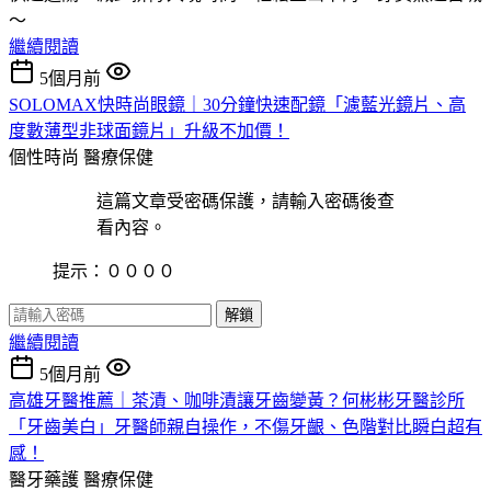
～
繼續閱讀
5個月前
SOLOMAX快時尚眼鏡｜30分鐘快速配鏡「濾藍光鏡片、高
度數薄型非球面鏡片」升級不加價！
個性時尚
醫療保健
這篇文章受密碼保護，請輸入密碼後查
看內容。
提示：００００
解鎖
繼續閱讀
5個月前
高雄牙醫推薦｜茶漬、咖啡漬讓牙齒變黃？何彬彬牙醫診所
「牙齒美白」牙醫師親自操作，不傷牙齦、色階對比瞬白超有
感！
醫牙藥護
醫療保健