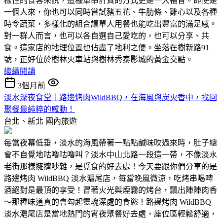
樣性的食客來說，這種單串計費的方式更是一大福音。即使是
一個人來，你也可以同時嘗試豬五花、牛肋條、雞心以及各種
時令蔬菜，多樣化的組合讓單人用餐也能吃出豐富的滿足感。
對一群人而言，也可以各自選自己愛吃的，也可以分享、共
食。這家店的地理位置也佔盡了地利之便。坐落在樹新路91
號，正好位於樹林火車站與樹林秀泰影城的黃金交點。
繼續閱讀
3個月前
淡水深夜食堂｜路邊烤肉WildBBQ，在海風與炭火香中，找回
聚餐最純粹的感動！
台北、新北
國內旅遊
每當夜幕低垂，淡水的海風帶著一點點鹹味吹過來時，肚子總
會不自覺地咕嚕咕嚕叫？淡水中山北路一段這一帶，不像淡水
老街那樣擁擠吵雜，是覓食的好去處！今天要跟你們分享的是
路邊烤肉 WildBBQ 淡水滬尾店，每當晚風微涼，吃烤串喝啤
酒絕對是最頂的享受！冒著火光與煙霧的烤台，飄出陣陣肉香
～那種味道真的會勾起靈魂深處的食慾！路邊烤肉 WildBBQ
淡水滬尾店是當地熱門的宵夜聚餐好去處，座位區輕鬆舒適，