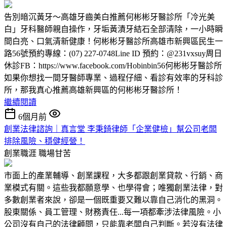
告別暗沉黃牙～高雄牙齒美白推薦何彬彬牙醫診所「冷光美
白」牙科醫師親自操作，牙垢黃漬牙結石全部清除，一小時瞬
間白亮、口氣清新健康！何彬彬牙醫診所高雄市新興區民生一
路56號預約專線：(07) 227-0748Line ID 預約：@231vxsuy周日
休診FB：https://www.facebook.com/Hobinbin56何彬彬牙醫診所
如果你想找一間牙醫師專業、過程仔細、看診有效率的牙科診
所，那我真心推薦高雄新興區的何彬彬牙醫診所！
繼續閱讀
6個月前
創業法律諮詢｜真言堂 李秉錡律師「企業健檢」幫公司老闆
排除風險、穩健經營！
創業職涯
職場甘苦
市面上的產業輔導、創業課程，大多都跟創業貸款、行銷、商
業模式有關。這些我都願意學、也學得會；唯獨創業法律，對
多數創業者來說，卻是一個既重要又難以靠自己消化的黑洞。
股東關係、員工管理、財務責任...每一項都牽涉法律風險。小
公司沒有自己的法律顧問，只能靠老闆自己判斷。若沒有法律