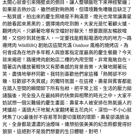
太開心就會引來隔壁桌的側目，讓人整頓飯吃下來神經緊繃；
如果是去熱炒店，雖然絕對夠熱鬧，但環境難免嘈雜且缺乏了
一點質感，拍出來的慶生照總是不夠滿意，燈光也常常讓壽星
的臉看起來黑黑的；選擇燒肉吃到飽，大家光是忙著顧火爐、
翻烤肉片，只顧著吃哪有空檔好好聊天！想要跟朋友暢飲喧
鬧，又怕吵到其他客人，一定要找能輕鬆喝酒吃肉的地方～路
邊烤肉 WildBBQ 創始店這間充滿 Outdoor 風格的燒烤店，為
何會成為在地許多年輕人與旅客指定度最高的慶生餐廳？今天
就來揭密！路邊烤肉創始店二樓的內用空間，非常寬敞自在。
隨著店內播放著輕快又有節奏感的背景音樂，大聲地開著玩
笑、盡情地舉杯同歡。我特別喜歡他們家這種「熱鬧卻不吵
雜、狂歡卻不失質感」的獨特氛圍。在這裡，壽星與賓客都能
在踏入空間的瞬間卸下所有包袱，把平常上班、生活的壓力拋
諸腦後，完全投入在最純粹的快樂與相聚的時光之中。大家不
妨試想一個災難級的慶生畫面：壽星本人被安排在熱氣逼人的
烤爐前，滿頭大汗地幫大家翻烤著五花肉片，深怕一不小心就
烤焦了QQ最後好不容易等到要切蛋糕的環節，壽星卻滿臉油
光、全身都是濃濃的油煙味，連想拍張美美的紀念照都覺得好
狼狽。這絕對不是我們想要的生日體驗，對吧！