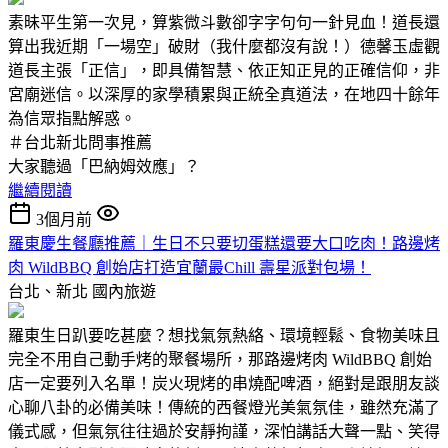
素昧平生第一次見，算紫微斗數卻字字句句一針見血！道長還
算出我近期「一場空」破財（我什麼都沒有說！）德馨玉虛觀
道長主張「正信」，即具備智慧、依正知正見的正確信仰，非
宮廟迷信。以深厚的家學積累與正統全真道法，在地四十餘年
為信眾指點解惑。
＃台北新北問事推薦
大家聽過「巴納姆效應」？
繼續閱讀
3個月前
羅東慶生餐廳推薦｜生日不只要切蛋糕還要大口吃肉！路邊烤
肉 WildBBQ 創始店打造宜蘭最Chill 壽星派對包場！
台北、新北
國內旅遊
羅東生日趴要吃甚麼？想找氣氛熱絡、環境輕鬆、食物美味且
完全不用自己動手烤的聚餐場所，那路邊烤肉 WildBBQ 創始
店一定要列入名單！炭火現烤的串燒配啤酒，絕對是跟朋友談
心聊八卦的必備美味！傳統的西餐燈光美氣氛佳，雖然充滿了
儀式感，但氣氛往往過於安靜拘謹，深怕講話大聲一點、笑得