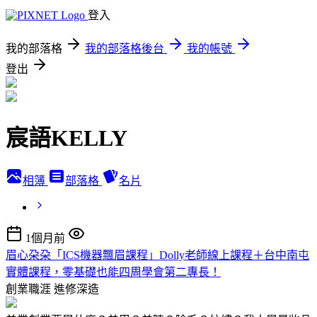
登入
我的部落格
我的部落格後台
我的帳號
登出
宸語KELLY
相簿
部落格
名片
1個月前
眉心朶朶「ICS機器飄眉課程」Dolly老師線上課程＋台中南屯
實體課程，零基礎也能四周學會第二專長！
創業職涯
進修深造