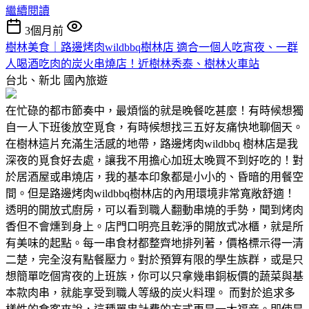
繼續閱讀
3個月前
樹林美食｜路邊烤肉wildbbq樹林店 適合一個人吃宵夜、一群
人喝酒吃肉的炭火串燒店！近樹林秀泰、樹林火車站
台北、新北
國內旅遊
在忙碌的都市節奏中，最煩惱的就是晚餐吃甚麼！有時候想獨
自一人下班後放空覓食，有時候想找三五好友痛快地聊個天。
在樹林這片充滿生活感的地帶，路邊烤肉wildbbq 樹林店是我
深夜的覓食好去處，讓我不用擔心加班太晚買不到好吃的！對
於居酒屋或串燒店，我的基本印象都是小小的、昏暗的用餐空
間。但是路邊烤肉wildbbq樹林店的內用環境非常寬敞舒適！
透明的開放式廚房，可以看到職人翻動串燒的手勢，聞到烤肉
香但不會燻到身上。店門口明亮且乾淨的開放式冰櫃，就是所
有美味的起點。每一串食材都整齊地排列著，價格標示得一清
二楚，完全沒有點餐壓力。對於預算有限的學生族群，或是只
想簡單吃個宵夜的上班族，你可以只拿幾串銅板價的蔬菜與基
本款肉串，就能享受到職人等級的炭火料理。 而對於追求多