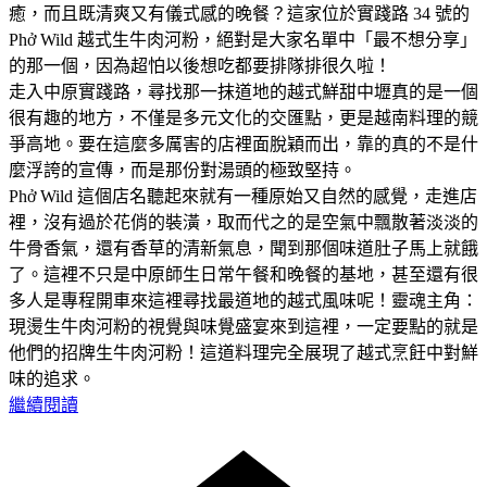
癒，而且既清爽又有儀式感的晚餐？這家位於實踐路 34 號的
Phở Wild 越式生牛肉河粉，絕對是大家名單中「最不想分享」
的那一個，因為超怕以後想吃都要排隊排很久啦！
走入中原實踐路，尋找那一抹道地的越式鮮甜中壢真的是一個
很有趣的地方，不僅是多元文化的交匯點，更是越南料理的競
爭高地。要在這麼多厲害的店裡面脫穎而出，靠的真的不是什
麼浮誇的宣傳，而是那份對湯頭的極致堅持。
Phở Wild 這個店名聽起來就有一種原始又自然的感覺，走進店
裡，沒有過於花俏的裝潢，取而代之的是空氣中飄散著淡淡的
牛骨香氣，還有香草的清新氣息，聞到那個味道肚子馬上就餓
了。這裡不只是中原師生日常午餐和晚餐的基地，甚至還有很
多人是專程開車來這裡尋找最道地的越式風味呢！靈魂主角：
現燙生牛肉河粉的視覺與味覺盛宴來到這裡，一定要點的就是
他們的招牌生牛肉河粉！這道料理完全展現了越式烹飪中對鮮
味的追求。
繼續閱讀