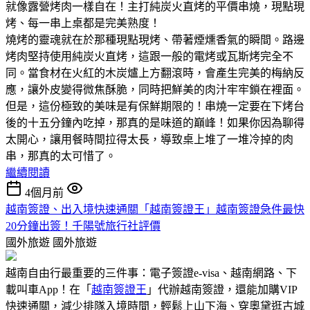
就像露營烤肉一樣自在！主打純炭火直烤的平價串燒，現點現
烤、每一串上桌都是完美熟度！
燒烤的靈魂就在於那種現點現烤、帶著煙燻香氣的瞬間。路邊
烤肉堅持使用純炭火直烤，這跟一般的電烤或瓦斯烤完全不
同。當食材在火紅的木炭爐上方翻滾時，會產生完美的梅納反
應，讓外皮變得微焦酥脆，同時把鮮美的肉汁牢牢鎖在裡面。
但是，這份極致的美味是有保鮮期限的！串燒一定要在下烤台
後的十五分鐘內吃掉，那真的是味道的巔峰！如果你因為聊得
太開心，讓用餐時間拉得太長，導致桌上堆了一堆冷掉的肉
串，那真的太可惜了。
繼續閱讀
4個月前
越南簽證、出入境快速通關「越南簽證王」越南簽證急件最快
20分鐘出簽！千陽號旅行社評價
國外旅遊
國外旅遊
越南自由行最重要的三件事：電子簽證e-visa、越南網路、下
載叫車App！在「
越南簽證王
」代辦越南簽證，還能加購VIP
快速通關，減少排隊入境時間，輕鬆上山下海、穿奧黛逛古城