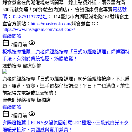
烤食煮盒在內湖港墘站新開幕！線上點餐外送，兩公里內滿
500元就免運！烤食煮盒(內湖店)、 會議健康餐盒專賣
電話號
碼
：
02-87511377
地址
： 114臺北市內湖區港墘路161號烤食主
盒官方網站：
https://roastcook.com/
烤食煮盒IG：
https://www.instagram.com/roast.cook/
繼續閱讀
7個月前
板橋按摩推薦｜康老師經絡按摩「日式の經絡調理」師傅獨特
手法，有別於傳統指壓、筋膜放鬆！
運動按摩
醫療保健
康老師經絡按摩「日式の經絡調理」60分鐘經絡按摩，不只肩
頸、腰背、臀腿，連手臂都仔細調理！平日下午也滿位，前往
前記得先電話或Line預約！
康老師經絡按摩 板橋店
繼續閱讀
7個月前
夕陽燈推薦｜FUNY夕陽氛圍創意LED檯燈～三段式白光＋夕
陽暖光投射，氛圍感與實用兼具！