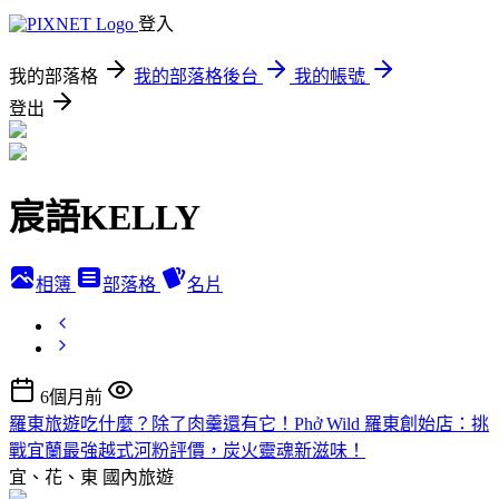
登入
我的部落格
我的部落格後台
我的帳號
登出
宸語KELLY
相簿
部落格
名片
6個月前
羅東旅遊吃什麼？除了肉羹還有它！Phở Wild 羅東創始店：挑
戰宜蘭最強越式河粉評價，炭火靈魂新滋味！
宜、花、東
國內旅遊