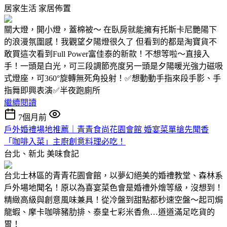
居家生活
家居佈置
關大燈，開小燈，蓋棉被～ 在臥房就能擁有托斯卡尼艷陽下
的浪漫氛圍感！我觀望夕陽燈很久了 但看到的都是淘寶貨不
敢買這次看到Full Power富佳泰的新款！不想等啦～直接入
手！一頭是白光，可三段調節亮度另一頭是夕陽暖光強力磁吸
式燈座，可360°旋轉無死角投射！✅想動動手指來段手影、手
指舞即興表演✅半夜跑廁所
繼續閱讀
7個月前
戶外婚禮場地推薦｜青青食尚花園會館 婚宴菜單搶先聞香
「咖啡入菜」主廚創意料理必吃！
台北、新北
美味食記
台北士林區的青青花園會館，以夢幻絕美的婚禮教堂、森林系
戶外場地聞名！原以為喜宴菜色會是婚禮外燴等級，沒想到！
精緻高級與創意風味兼具！從冷盤到甜點都秒速空盤～起司焗
龍蝦、摩卡咖啡豬肋排、泰皇七彩米香魚…道道滿足吃貨的
胃！