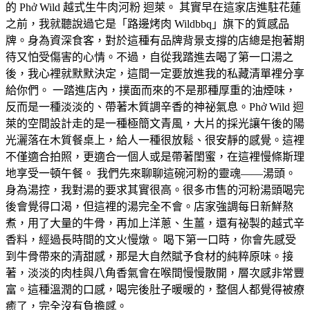
的 Phở Wild 越式生牛肉河粉 迴萊。 其實早在這家店進駐花蓮
之前，我就聽說過它是「路邊烤肉 Wildbbq」旗下的質感品
牌。身為資深食客，對於這種有品牌背景支撐的店總是抱著期
待又怕受傷害的心情。不過，自從我踏進去喝了第一口湯之
後，我心裡就默默決定，這間一定要放進我的私藏清單裡分享
給你們。 一踏進店內，撲面而來的不是那種厚重的油煙味，
反而是一種淡淡的、帶著木質調辛香的神祕氣息。Phở Wild 迴
萊的空間設計走的是一種極簡文青風，大片的採光讓午後的陽
光灑落在木質餐桌上，給人一種很放鬆、很安靜的感覺。這裡
不僅適合拍照，更適合一個人或是帶著閨蜜，在這裡慢條斯理
地享受一頓午餐。 我們先來聊聊這碗河粉的靈魂——湯頭。
身為湯控，我對湯的要求其實很高。很多市售的河粉湯頭喝完
後會覺得口渴，但這裡的湯完全不會。店家強調每日新鮮熬
煮，用了大量的牛骨，再加上洋蔥、生薑，還有祕製的越式辛
香料，經過長時間的文火慢燉。 喝下第一口時，你會先感受
到牛骨帶來的清甜感，那是大自然賦予食材的純粹原味。接
著，淡淡的肉桂與八角香氣會在喉間慢慢散開，層次感非常豐
富。這種溫潤的口感，喝完後肚子暖暖的，整個人都覺得被療
癒了，完全沒有負擔感。