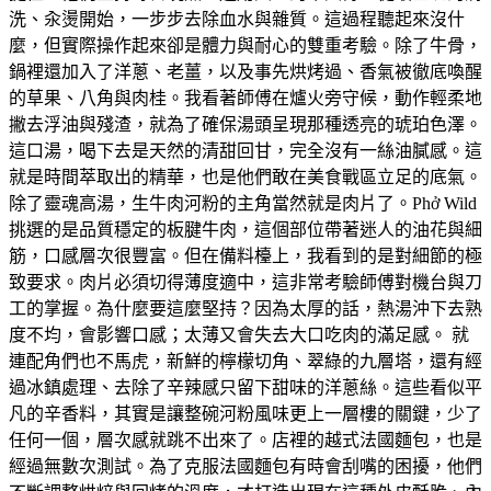
洗、汆燙開始，一步步去除血水與雜質。這過程聽起來沒什
麼，但實際操作起來卻是體力與耐心的雙重考驗。除了牛骨，
鍋裡還加入了洋蔥、老薑，以及事先烘烤過、香氣被徹底喚醒
的草果、八角與肉桂。我看著師傅在爐火旁守候，動作輕柔地
撇去浮油與殘渣，就為了確保湯頭呈現那種透亮的琥珀色澤。
這口湯，喝下去是天然的清甜回甘，完全沒有一絲油膩感。這
就是時間萃取出的精華，也是他們敢在美食戰區立足的底氣。
除了靈魂高湯，生牛肉河粉的主角當然就是肉片了。Phở Wild
挑選的是品質穩定的板腱牛肉，這個部位帶著迷人的油花與細
筋，口感層次很豐富。但在備料檯上，我看到的是對細節的極
致要求。肉片必須切得薄度適中，這非常考驗師傅對機台與刀
工的掌握。為什麼要這麼堅持？因為太厚的話，熱湯沖下去熟
度不均，會影響口感；太薄又會失去大口吃肉的滿足感。 就
連配角們也不馬虎，新鮮的檸檬切角、翠綠的九層塔，還有經
過冰鎮處理、去除了辛辣感只留下甜味的洋蔥絲。這些看似平
凡的辛香料，其實是讓整碗河粉風味更上一層樓的關鍵，少了
任何一個，層次感就跳不出來了。店裡的越式法國麵包，也是
經過無數次測試。為了克服法國麵包有時會刮嘴的困擾，他們