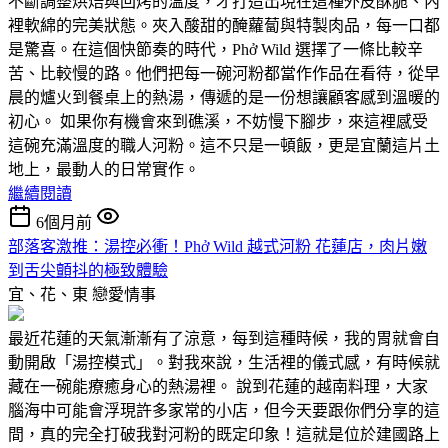
不斷調整烘焙與回烤的溫度，才打造出現在這種外皮酥脆、內
裡軟綿的完美狀態。夾入酸甜的醃蘿蔔與特製肉品，每一口都
是驚喜。在這個快節奏的時代，Phở Wild 選擇了一條比較辛
苦、比較慢的路。他們把每一碗河粉都當作作品在看待，從早
晨的爐火到餐桌上的熱湯，傳遞的是一份想讓顧客感到溫暖的
初心。 如果你有機會來到礁溪，不妨慢下腳步，來這裡感受
這碗充滿溫度的職人河粉。這不只是一頓飯，更是宜蘭這片土
地上，最動人的日常實作。
繼續閱讀
6個月前
部落客激推：湯控必衝！Phở Wild 越式河粉 花蓮店，肉片嫩
到舌尖顫抖的極致體驗
宜、花、東
戀愛情事
最近花蓮的天氣漸漸有了涼意，每到這種時候，我的胃就會自
動開啟「湯控模式」。對我來說，生活裡的儀式感，有時候就
藏在一碗能療癒身心的熱湯裡。 說到花蓮的越南料理，大家
腦海中可能會浮現許多家常的小店，但今天要跟你們分享的這
間，真的完全打破我對河粉的既定印象！這就是位於建國路上