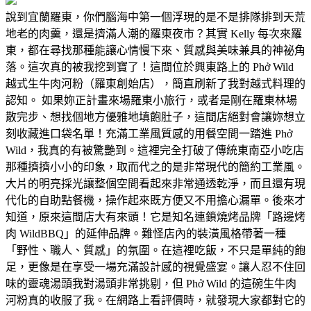
說到宜蘭羅東，你們腦海中第一個浮現的是不是排隊排到天荒
地老的肉羹，還是擠滿人潮的羅東夜市？其實 Kelly 每次來羅
東，都在尋找那種能讓心情慢下來、質感與美味兼具的神祕角
落。這次真的被我挖到寶了！這間位於興東路上的 Phở Wild
越式生牛肉河粉（羅東創始店），簡直刷新了我對越式料理的
認知。 如果妳正計畫來場羅東小旅行，或者是剛在羅東林場
散完步、想找個地方優雅地填飽肚子，這間店絕對會讓妳想立
刻收藏進口袋名單！充滿工業風質感的用餐空間一踏進 Phở
Wild，我真的有被驚艷到。這裡完全打破了傳統東南亞小吃店
那種擠擠小小的印象，取而代之的是非常現代的簡約工業風。
大片的明亮採光讓整個空間看起來非常通透乾淨，而且還有現
代化的自助點餐機，操作起來既方便又不用擔心漏單。後來才
知道，原來這間店大有來頭！它是知名連鎖燒烤品牌「路邊烤
肉 WildBBQ」的延伸品牌。難怪店內的裝潢風格帶著一種
「野性、職人、質感」的氛圍。在這裡吃飯，不只是單純的飽
足，更像是在享受一場充滿設計感的視覺盛宴。讓人忍不住回
味的靈魂湯頭我對湯頭非常挑剔，但 Phở Wild 的這碗生牛肉
河粉真的收服了我。在網路上看評價時，就發現大家都對它的