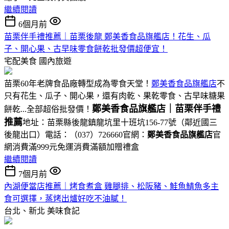
繼續閱讀
6個月前
苗栗伴手禮推薦｜苗栗後龍 鄭美香食品旗艦店！花生、瓜
子、開心果、古早味零食餅乾批發價超便宜！
宅配美食
國內旅遊
苗栗60年老牌食品廠轉型成為零食天堂！
鄭美香食品旗艦店
不
只有花生、瓜子、開心果，還有肉乾、果乾零食、古早味糖果
鄭美香食品旗艦店｜苗栗伴手禮
餅乾...全部超俗批發價！
推薦
地址：苗栗縣後龍鎮龍坑里十班坑156-77號（鄰近國三
後龍出口）電話：（037）726660官網：
鄭美香食品旗艦店
官
網消費滿999元免運消費滿額加贈禮盒
繼續閱讀
7個月前
內湖便當店推薦｜烤食煮盒 雞腿排、松阪豬、鮭魚鯖魚多主
食可選擇，蒸烤出爐好吃不油膩！
台北、新北
美味食記