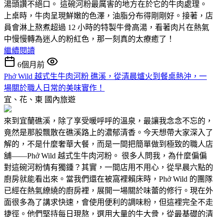
湯頭讚不絕口。 這碗河粉最厲害的地方在於它的牛肉處理。
上桌時，牛肉呈現鮮嫩的色澤，油脂分布得剛剛好。接著，店
員會淋上熬煮超過 12 小時的特製牛骨高湯，看著肉片在熱氣
中慢慢轉為迷人的粉紅色，那一刻真的太療癒了！
繼續閱讀
6個月前
Phở Wild 越式生牛肉河粉 礁溪，從清晨爐火到餐桌熱沖，一
場關於職人日常的美味實作！
宜、花、東
國內旅遊
來到宜蘭礁溪，除了享受暖呼呼的溫泉，最讓我念念不忘的，
竟然是那股飄散在礁溪路上的濃郁清香。今天想帶大家深入了
解的，不是什麼奢華大餐，而是一間把簡單做到極致的職人店
舖——Phở Wild 越式生牛肉河粉。 很多人問我，為什麼偏偏
對這碗河粉情有獨鍾？其實，一間店用不用心，從早晨六點的
廚房就能看出來。當我們還在被窩裡賴床時，Phở Wild 的團隊
已經在熱氣繚繞的廚房裡，展開一場關於味蕾的修行。現在外
面很多為了講求快速，會使用便利的調味粉，但這裡完全不走
捷徑。他們堅持每日現熬，選用大量的牛大骨，從最基礎的清