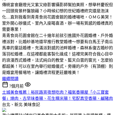
傳統宴會廳燈光又紫又綠影響攝影師幫拍美照，想舉杯慶祝但
一回頭背景杯盤狼藉？小時候幻想的世紀婚禮終究還是泡沫
化…直到我看到青青食尚花園會館的婚禮場地，ＯＭＧ美哭！
室外開心辦儀式、室內入座喝喜酒，辦一場有質感的婚禮真的
需要專業！
青青食尚花園會館在二十幾年前就引進國外花園婚禮、戶外婚
禮派對，比婚紗基地還早推行教堂婚禮～想要有白馬王子南瓜
馬車的童話婚禮，充滿派對感的池畔婚禮，森林系復古婚紗的
落羽松婚禮…在這裡都能客製化達成！這裡完美符合我心目中
的浪漫西式婚禮，法式純白的教堂、藍天白雲的窗光，怎麼拍
都超美！可以在室內舉行結婚儀式，旁邊的戶外（有頂棚）則
是婚宴用餐場地，讓婚禮流程更莊嚴唯美！
繼續閱讀
7個月前
土城美食推薦｜裕民路宵夜想吃肉？福氣香腸屋「小三寶套
餐」燒肉、古早味香腸、花生糯米腸！宅配真空香腸、鹹豬肉
台北、新北
美味食記