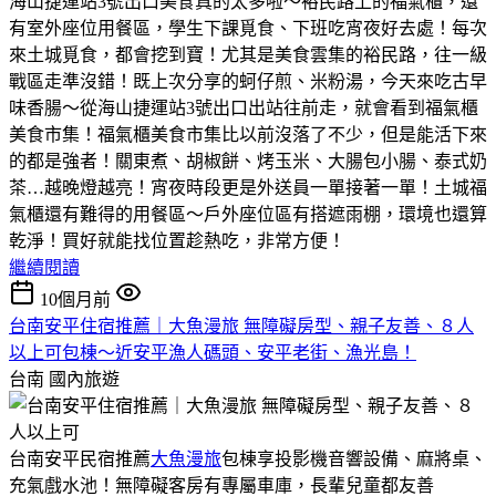
海山捷運站3號出口美食真的太多啦～裕民路上的福氣櫃，還
有室外座位用餐區，學生下課覓食、下班吃宵夜好去處！每次
來土城覓食，都會挖到寶！尤其是美食雲集的裕民路，往一級
戰區走準沒錯！既上次分享的蚵仔煎、米粉湯，今天來吃古早
味香腸～從海山捷運站3號出口出站往前走，就會看到福氣櫃
美食市集！福氣櫃美食市集比以前沒落了不少，但是能活下來
的都是強者！關東煮、胡椒餅、烤玉米、大腸包小腸、泰式奶
茶…越晚燈越亮！宵夜時段更是外送員一單接著一單！土城福
氣櫃還有難得的用餐區～戶外座位區有搭遮雨棚，環境也還算
乾淨！買好就能找位置趁熱吃，非常方便！
繼續閱讀
10個月前
台南安平住宿推薦｜大魚漫旅 無障礙房型、親子友善、８人
以上可包棟～近安平漁人碼頭、安平老街、漁光島！
台南
國內旅遊
台南安平民宿推薦
大魚漫旅
包棟享投影機音響設備、麻將桌、
充氣戲水池！無障礙客房有專屬車庫，長輩兒童都友善