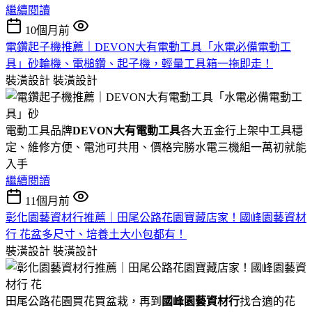
繼續閱讀
10個月前
電鑽起子機推薦｜DEVON大有電動工具「水電必備電動工
具」砂輪機、電槌鑽、起子機，輕量工具箱一拖即走！
裝潢設計
裝潢設計
電動工具品牌
DEVON大有電動工具
各大五金行上架中工具穩
定、維修方便、電池可共用、價格完勝水電三機組一萬初就能
入手
繼續閱讀
11個月前
彰化園藝資材行推薦｜田尾公路花園寶藏店家！國峰園藝資材
行 花盆多尺寸、培養土大小包都有！
裝潢設計
裝潢設計
田尾公路花園買花買盆栽，再到
國峰園藝資材行
找合適的花