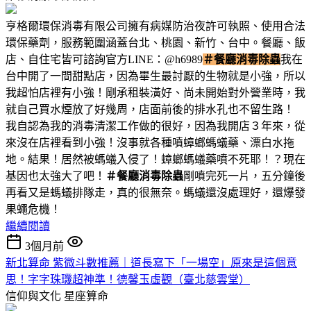
亨格爾環保消毒有限公司擁有病媒防治夜許可執照、使用合法
環保藥劑，服務範圍涵蓋台北、桃園、新竹、台中。餐廳、飯
店、自住宅皆可諮詢官方LINE：@h6989
＃餐廳消毒除蟲
我在
台中開了一間甜點店，因為畢生最討厭的生物就是小強，所以
我超怕店裡有小強！剛承租裝潢好、尚未開始對外營業時，我
就自己買水煙放了好幾周，店面前後的排水孔也不留生路！
我自認為我的消毒清潔工作做的很好，因為我開店３年來，從
來沒在店裡看到小強！沒事就各種噴蟑螂螞蟻藥、漂白水拖
地。結果！居然被螞蟻入侵了！蟑螂螞蟻藥噴不死耶！？現在
基因也太強大了吧！
＃餐廳消毒除蟲
剛噴完死一片，五分鐘後
再看又是螞蟻排隊走，真的很無奈。螞蟻還沒處理好，還爆發
果蠅危機！
繼續閱讀
3個月前
新北算命 紫微斗數推薦｜道長寫下「一場空」原來是這個意
思！字字珠璣超神準！德馨玉虛觀（臺北慈雲堂）
信仰與文化
星座算命