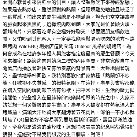
太開心就會引來隔壁桌的側目，讓人整頓飯吃下來神經緊繃；
如果是去熱炒店，雖然絕對夠熱鬧，但環境難免嘈雜且缺乏了
一點質感，拍出來的慶生照總是不夠滿意，燈光也常常讓壽星
的臉看起來黑黑的；選擇燒肉吃到飽，大家光是忙著顧火爐、
翻烤肉片，只顧著吃哪有空檔好好聊天！想要跟朋友暢飲喧
鬧，又怕吵到其他客人，一定要找能輕鬆喝酒吃肉的地方～路
邊烤肉 WildBBQ 創始店這間充滿 Outdoor 風格的燒烤店，為
何會成為在地許多年輕人與旅客指定度最高的慶生餐廳？今天
就來揭密！路邊烤肉創始店二樓的內用空間，非常寬敞自在。
隨著店內播放著輕快又有節奏感的背景音樂，大聲地開著玩
笑、盡情地舉杯同歡。我特別喜歡他們家這種「熱鬧卻不吵
雜、狂歡卻不失質感」的獨特氛圍。在這裡，壽星與賓客都能
在踏入空間的瞬間卸下所有包袱，把平常上班、生活的壓力拋
諸腦後，完全投入在最純粹的快樂與相聚的時光之中。大家不
妨試想一個災難級的慶生畫面：壽星本人被安排在熱氣逼人的
烤爐前，滿頭大汗地幫大家翻烤著五花肉片，深怕一不小心就
烤焦了QQ最後好不容易等到要切蛋糕的環節，壽星卻滿臉油
光、全身都是濃濃的油煙味，連想拍張美美的紀念照都覺得好
狼狽。這絕對不是我們想要的生日體驗，對吧！