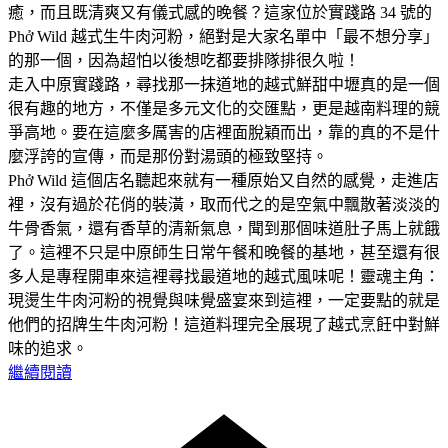
癒，而且既清爽又有儀式感的晚餐？這家位於實踐路 34 號的
Phở Wild 越式生牛肉河粉，絕對是大家名單中「最不想分享」
的那一個，因為超怕以後想吃都要排隊排很久啦！
走入中原實踐路，尋找那一抹道地的越式鮮甜中壢真的是一個
很有趣的地方，不僅是多元文化的交匯點，更是越南料理的競
爭高地。要在這麼多厲害的店裡面脫穎而出，靠的真的不是什
麼浮誇的宣傳，而是那份對湯頭的極致堅持。
Phở Wild 這個店名聽起來就有一種原始又自然的感覺，走進店
裡，沒有過於花俏的裝潢，取而代之的是空氣中飄散著淡淡的
牛骨香氣，還有香草的清新氣息，聞到那個味道肚子馬上就餓
了。這裡不只是中原師生日常午餐和晚餐的基地，甚至還有很
多人是專程開車來這裡尋找最道地的越式風味呢！靈魂主角：
現燙生牛肉河粉的視覺與味覺盛宴來到這裡，一定要點的就是
他們的招牌生牛肉河粉！這道料理完全展現了越式烹飪中對鮮
味的追求。
繼續閱讀