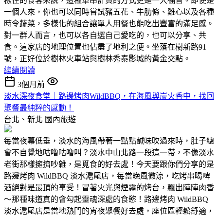
樣性的食客來說，這種單串計費的方式更是一大福音。即使是
一個人來，你也可以同時嘗試豬五花、牛肋條、雞心以及各種
時令蔬菜，多樣化的組合讓單人用餐也能吃出豐富的滿足感。
對一群人而言，也可以各自選自己愛吃的，也可以分享、共
食。這家店的地理位置也佔盡了地利之便。坐落在樹新路91
號，正好位於樹林火車站與樹林秀泰影城的黃金交點。
繼續閱讀
3個月前
淡水深夜食堂｜路邊烤肉WildBBQ，在海風與炭火香中，找回
聚餐最純粹的感動！
台北、新北
國內旅遊
每當夜幕低垂，淡水的海風帶著一點點鹹味吹過來時，肚子總
會不自覺地咕嚕咕嚕叫？淡水中山北路一段這一帶，不像淡水
老街那樣擁擠吵雜，是覓食的好去處！今天要跟你們分享的是
路邊烤肉 WildBBQ 淡水滬尾店，每當晚風微涼，吃烤串喝啤
酒絕對是最頂的享受！冒著火光與煙霧的烤台，飄出陣陣肉香
～那種味道真的會勾起靈魂深處的食慾！路邊烤肉 WildBBQ
淡水滬尾店是當地熱門的宵夜聚餐好去處，座位區輕鬆舒適，