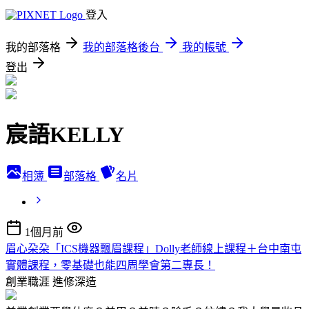
登入
我的部落格
我的部落格後台
我的帳號
登出
宸語KELLY
相簿
部落格
名片
1個月前
眉心朶朶「ICS機器飄眉課程」Dolly老師線上課程＋台中南屯
實體課程，零基礎也能四周學會第二專長！
創業職涯
進修深造