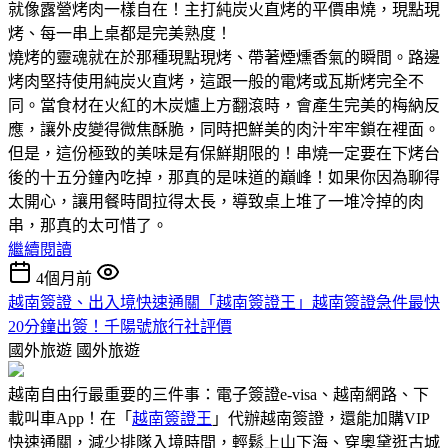
就像露營烤肉一樣自在！主打純炭火直烤的平價串燒，現點現
烤、每一串上桌都是完美熟度！
燒烤的靈魂就在於那種現點現烤、帶著煙燻香氣的瞬間。路邊
烤肉堅持使用純炭火直烤，這跟一般的電烤或瓦斯烤完全不
同。當食材在火紅的木炭爐上方翻滾時，會產生完美的梅納反
應，讓外皮變得微焦酥脆，同時把鮮美的肉汁牢牢鎖在裡面。
但是，這份極致的美味是有保鮮期限的！串燒一定要在下烤台
後的十五分鐘內吃掉，那真的是味道的巔峰！如果你因為聊得
太開心，讓用餐時間拉得太長，導致桌上堆了一堆冷掉的肉
串，那真的太可惜了。
繼續閱讀
4個月前
越南簽證、出入境快速通關「越南簽證王」越南簽證急件最快
20分鐘出簽！千陽號旅行社評價
國外旅遊
國外旅遊
越南自由行最重要的三件事：電子簽證e-visa、越南網路、下
載叫車App！在「
越南簽證王
」代辦越南簽證，還能加購VIP
快速通關，減少排隊入境時間，輕鬆上山下海、穿奧黛逛古城