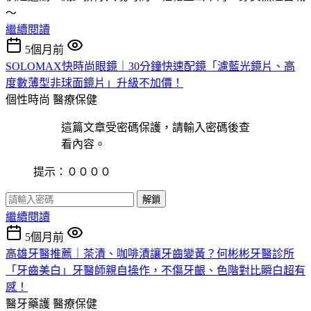
～
繼續閱讀
5個月前
SOLOMAX快時尚眼鏡｜30分鐘快速配鏡「濾藍光鏡片、高
度數薄型非球面鏡片」升級不加價！
個性時尚
醫療保健
這篇文章受密碼保護，請輸入密碼後查
看內容。
提示：００００
解鎖
繼續閱讀
5個月前
高雄牙醫推薦｜茶漬、咖啡漬讓牙齒變黃？何彬彬牙醫診所
「牙齒美白」牙醫師親自操作，不傷牙齦、色階對比瞬白超有
感！
醫牙藥護
醫療保健