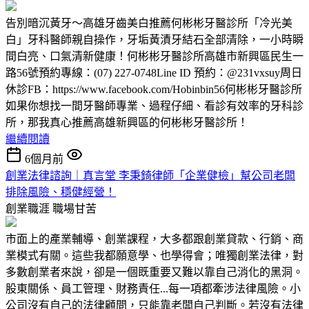
告別暗沉黃牙～高雄牙齒美白推薦何彬彬牙醫診所「冷光美
白」牙科醫師親自操作，牙垢黃漬牙結石全部清除，一小時瞬
間白亮、口氣清新健康！何彬彬牙醫診所高雄市新興區民生一
路56號預約專線：(07) 227-0748Line ID 預約：@231vxsuy周日
休診FB：https://www.facebook.com/Hobinbin56何彬彬牙醫診所
如果你想找一間牙醫師專業、過程仔細、看診有效率的牙科診
所，那我真心推薦高雄新興區的何彬彬牙醫診所！
繼續閱讀
6個月前
創業法律諮詢｜真言堂 李秉錡律師「企業健檢」幫公司老闆
排除風險、穩健經營！
創業職涯
職場甘苦
市面上的產業輔導、創業課程，大多都跟創業貸款、行銷、商
業模式有關。這些我都願意學、也學得會；唯獨創業法律，對
多數創業者來說，卻是一個既重要又難以靠自己消化的黑洞。
股東關係、員工管理、財務責任...每一項都牽涉法律風險。小
公司沒有自己的法律顧問，只能靠老闆自己判斷。若沒有法律