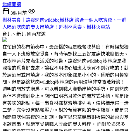
繼續閱讀
3個月前
樹林美食｜路邊烤肉wildbbq樹林店 適合一個人吃宵夜、一群
人喝酒吃肉的炭火串燒店！近樹林秀泰、樹林火車站
台北、新北
國內旅遊
在忙碌的都市節奏中，最煩惱的就是晚餐吃甚麼！有時候想獨
自一人下班後放空覓食，有時候想找三五好友痛快地聊個天。
在樹林這片充滿生活感的地帶，路邊烤肉wildbbq 樹林店是我
深夜的覓食好去處，讓我不用擔心加班太晚買不到好吃的！對
於居酒屋或串燒店，我的基本印象都是小小的、昏暗的用餐空
間。但是路邊烤肉wildbbq樹林店的內用環境非常寬敞舒適！
透明的開放式廚房，可以看到職人翻動串燒的手勢，聞到烤肉
香但不會燻到身上。店門口明亮且乾淨的開放式冰櫃，就是所
有美味的起點。每一串食材都整齊地排列著，價格標示得一清
二楚，完全沒有點餐壓力。對於預算有限的學生族群，或是只
想簡單吃個宵夜的上班族，你可以只拿幾串銅板價的蔬菜與基
本款肉串，就能享受到職人等級的炭火料理。 而對於追求多