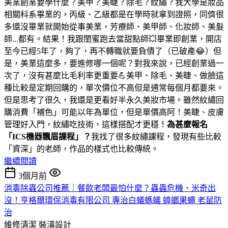
美業創業要學什麼？美甲？美睫？除毛？紋繡？我大學是妝品
相關科系畢業的，丙級、乙級都是在學時就拿到證照，同儕很
多還沒畢業就開始從事美業，芳療師、美甲師、化妝師、美髮
師...都有。結果！我跟閨蜜跑去當甜點師💥畢業即創業，開店
至今已經5年了，夠了，再不轉職就要負債了（已破產😂）但
是，美業這麼多，要進修哪一個呢？對我來說，已經創業過一
次了，沒有甚麼比毛利率更重要💪美甲、除毛、美睫、做臉這
種比較是定期回購的，單次價位不高但是通常每個月都要來。
但是思考了很久，我還是更看好半永久美妝市場。雖然紋繡回
購消費「補色」可能以年為單位，但是單價高阿！美睫、皮膚
管理好入門，紋繡吃技術，這樣搭配才更穩！
為甚麼報名
「ICS機器飄眉課程」？
我找了很多紋繡課程，發現有些比較
「資深」的老師，作品的樣式也比較傳統。
繼續閱讀
3個月前
消毒除蟲公司推薦｜餐飲老闆最怕什麼？蟲蟲危機、米奇出
沒！亨格爾環保消毒有限公司 專治白蟻螞蟻 蟑螂果蠅 老鼠防
治
維修清潔
裝潢設計