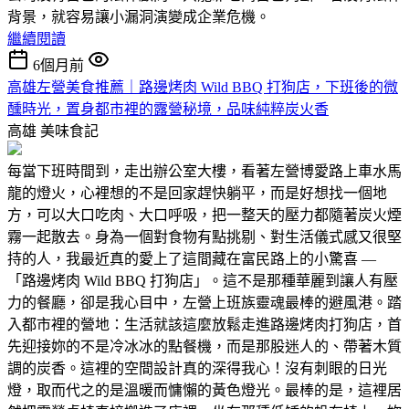
背景，就容易讓小漏洞演變成企業危機。
繼續閱讀
6個月前
高雄左營美食推薦｜路邊烤肉 Wild BBQ 打狗店，下班後的微
醺時光，置身都市裡的露營秘境，品味純粹炭火香
高雄
美味食記
每當下班時間到，走出辦公室大樓，看著左營博愛路上車水馬
龍的燈火，心裡想的不是回家趕快躺平，而是好想找一個地
方，可以大口吃肉、大口呼吸，把一整天的壓力都隨著炭火煙
霧一起散去。身為一個對食物有點挑剔、對生活儀式感又很堅
持的人，我最近真的愛上了這間藏在富民路上的小驚喜 —
「路邊烤肉 Wild BBQ 打狗店」。這不是那種華麗到讓人有壓
力的餐廳，卻是我心目中，左營上班族靈魂最棒的避風港。踏
入都市裡的營地：生活就該這麼放鬆走進路邊烤肉打狗店，首
先迎接妳的不是冷冰冰的點餐機，而是那股迷人的、帶著木質
調的炭香。這裡的空間設計真的深得我心！沒有刺眼的日光
燈，取而代之的是溫暖而慵懶的黃色燈光。最棒的是，這裡居