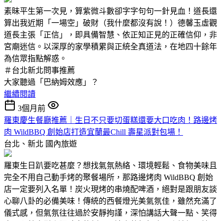
素昧平生第一次見，算紫微斗數卻字字句句一針見血！道長還
算出我近期「一場空」破財（我什麼都沒有說！）德馨玉虛觀
道長主張「正信」，即具備智慧、依正知正見的正確信仰，非
宮廟迷信。以深厚的家學積累與正統全真道法，在地四十餘年
為信眾指點解惑。
＃台北新北問事推薦
大家聽過「巴納姆效應」？
繼續閱讀
3個月前
羅東慶生餐廳推薦｜生日不只要切蛋糕還要大口吃肉！路邊烤
肉 WildBBQ 創始店打造宜蘭最Chill 壽星派對包場！
台北、新北
國內旅遊
羅東生日趴要吃甚麼？想找氣氛熱絡、環境輕鬆、食物美味且
完全不用自己動手烤的聚餐場所，那路邊烤肉 WildBBQ 創始
店一定要列入名單！炭火現烤的串燒配啤酒，絕對是跟朋友談
心聊八卦的必備美味！傳統的西餐燈光美氣氛佳，雖然充滿了
儀式感，但氣氛往往過於安靜拘謹，深怕講話大聲一點、笑得