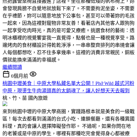
然把露營桌椅直接搬進了店裡。坐在那種低矮的帆布椅上，妳
會發現肩膀不自覺地就放鬆下來了。不需要拘泥坐姿，不需要
在乎禮節，妳可以隨意地放下公事包，甚至可以帶著妳的毛孩
一起來，因為這裡對寵物非常友善！看著店內其他客人跟狗狗
一起享受吃肉時光，真的是可愛又療癒。挑選食材的藝術：透
明冰櫃裡的視覺饗宴我一直覺得，點餐也是一種視覺享受。路
邊烤肉的食材櫃設計得乾乾淨淨，一串串整齊排列的串燒會讓
人每個都想吃，忍不住多拿幾串。這裡的消費非常親民，銅板
價就能換來滿滿的幸福感。
繼續閱讀
6個月前
桃園中壢美食｜中原大學私藏名單大公開！Phở Wild 越式河粉
中原，現燙生牛肉湯頭真的太銷魂了，讓人好想天天去報到
桃、竹、苗
國內旅遊
來到桃園中壢的中原大學商圈，實踐路根本就是美食的一級戰
區！每次去都看到滿滿的台式小吃、連鎖餐廳，還有各種異國
料理，真的會讓人選擇障礙發作耶。 不過呢，如果你問在地
的老饕或是中原的學生，哪裡有那種吃完會覺得身心都被療