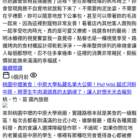
然把露營桌椅直接搬進了店裡。坐在那種低矮的帆布椅上，妳
會發現肩膀不自覺地就放鬆下來了。不需要拘泥坐姿，不需要
在乎禮節，妳可以隨意地放下公事包，甚至可以帶著妳的毛孩
一起來，因為這裡對寵物非常友善！看著店內其他客人跟狗狗
一起享受吃肉時光，真的是可愛又療癒。挑選食材的藝術：透
明冰櫃裡的視覺饗宴我一直覺得，點餐也是一種視覺享受。路
邊烤肉的食材櫃設計得乾乾淨淨，一串串整齊排列的串燒會讓
人每個都想吃，忍不住多拿幾串。這裡的消費非常親民，銅板
價就能換來滿滿的幸福感。
繼續閱讀
6個月前
桃園中壢美食｜中原大學私藏名單大公開！Phở Wild 越式河粉
中原，現燙生牛肉湯頭真的太銷魂了，讓人好想天天去報到
桃、竹、苗
國內旅遊
來到桃園中壢的中原大學商圈，實踐路根本就是美食的一級戰
區！每次去都看到滿滿的台式小吃、連鎖餐廳，還有各種異國
料理，真的會讓人選擇障礙發作耶。 不過呢，如果你問在地
的老饕或是中原的學生，哪裡有那種吃完會覺得身心都被療