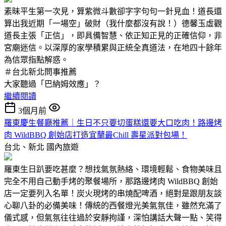
素昧平生第一次見，算紫微斗數卻字字句句一針見血！道長還
算出我近期「一場空」破財（我什麼都沒有說！）德馨玉虛觀
道長主張「正信」，即具備智慧、依正知正見的正確信仰，非
宮廟迷信。以深厚的家學積累與正統全真道法，在地四十餘年
為信眾指點解惑。
＃台北新北問事推薦
大家聽過「巴納姆效應」？
繼續閱讀
3個月前
羅東慶生餐廳推薦｜生日不只要切蛋糕還要大口吃肉！路邊烤
肉 WildBBQ 創始店打造宜蘭最Chill 壽星派對包場！
台北、新北
國內旅遊
羅東生日趴要吃甚麼？想找氣氛熱絡、環境輕鬆、食物美味且
完全不用自己動手烤的聚餐場所，那路邊烤肉 WildBBQ 創始
店一定要列入名單！炭火現烤的串燒配啤酒，絕對是跟朋友談
心聊八卦的必備美味！傳統的西餐燈光美氣氛佳，雖然充滿了
儀式感，但氣氛往往過於安靜拘謹，深怕講話大聲一點、笑得