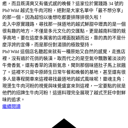
癒，而且既清爽又有儀式感的晚餐？這家位於實踐路 34 號的
Phở Wild 越式生牛肉河粉，絕對是大家名單中「最不想分享」
的那一個，因為超怕以後想吃都要排隊排很久啦！
走入中原實踐路，尋找那一抹道地的越式鮮甜中壢真的是一個
很有趣的地方，不僅是多元文化的交匯點，更是越南料理的競
爭高地。要在這麼多厲害的店裡面脫穎而出，靠的真的不是什
麼浮誇的宣傳，而是那份對湯頭的極致堅持。
Phở Wild 這個店名聽起來就有一種原始又自然的感覺，走進店
裡，沒有過於花俏的裝潢，取而代之的是空氣中飄散著淡淡的
牛骨香氣，還有香草的清新氣息，聞到那個味道肚子馬上就餓
了。這裡不只是中原師生日常午餐和晚餐的基地，甚至還有很
多人是專程開車來這裡尋找最道地的越式風味呢！靈魂主角：
現燙生牛肉河粉的視覺與味覺盛宴來到這裡，一定要點的就是
他們的招牌生牛肉河粉！這道料理完全展現了越式烹飪中對鮮
味的追求。
繼續閱讀