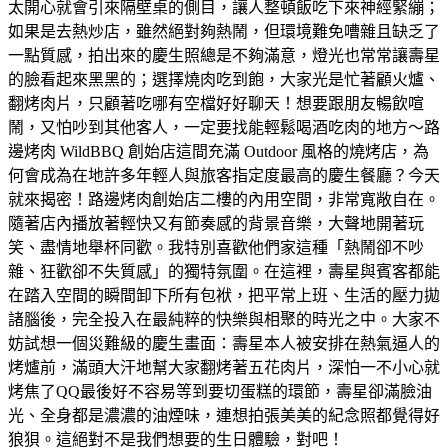
太開心就會引來隔壁桌的側目，讓人整頓飯吃下來神經緊繃；
如果是去熱炒店，雖然絕對夠熱鬧，但環境難免嘈雜且缺乏了
一點質感，拍出來的慶生照總是不夠滿意，燈光也常常讓壽星
的臉看起來黑黑的；選擇燒肉吃到飽，大家光是忙著顧火爐、
翻烤肉片，只顧著吃哪有空檔好好聊天！想要跟朋友暢飲喧
鬧，又怕吵到其他客人，一定要找能輕鬆喝酒吃肉的地方～路
邊烤肉 WildBBQ 創始店這間充滿 Outdoor 風格的燒烤店，為
何會成為在地許多年輕人與旅客指定度最高的慶生餐廳？今天
就來揭密！路邊烤肉創始店二樓的內用空間，非常寬敞自在。
隨著店內播放著輕快又有節奏感的背景音樂，大聲地開著玩
笑、盡情地舉杯同歡。我特別喜歡他們家這種「熱鬧卻不吵
雜、狂歡卻不失質感」的獨特氛圍。在這裡，壽星與賓客都能
在踏入空間的瞬間卸下所有包袱，把平常上班、生活的壓力拋
諸腦後，完全投入在最純粹的快樂與相聚的時光之中。大家不
妨試想一個災難級的慶生畫面：壽星本人被安排在熱氣逼人的
烤爐前，滿頭大汗地幫大家翻烤著五花肉片，深怕一不小心就
烤焦了QQ最後好不容易等到要切蛋糕的環節，壽星卻滿臉油
光、全身都是濃濃的油煙味，連想拍張美美的紀念照都覺得好
狼狽。這絕對不是我們想要的生日體驗，對吧！