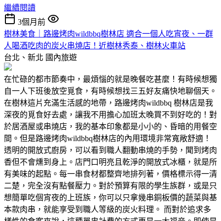
繼續閱讀
3個月前
樹林美食｜路邊烤肉wildbbq樹林店 適合一個人吃宵夜、一群
人喝酒吃肉的炭火串燒店！近樹林秀泰、樹林火車站
台北、新北
國內旅遊
在忙碌的都市節奏中，最煩惱的就是晚餐吃甚麼！有時候想獨
自一人下班後放空覓食，有時候想找三五好友痛快地聊個天。
在樹林這片充滿生活感的地帶，路邊烤肉wildbbq 樹林店是我
深夜的覓食好去處，讓我不用擔心加班太晚買不到好吃的！對
於居酒屋或串燒店，我的基本印象都是小小的、昏暗的用餐空
間。但是路邊烤肉wildbbq樹林店的內用環境非常寬敞舒適！
透明的開放式廚房，可以看到職人翻動串燒的手勢，聞到烤肉
香但不會燻到身上。店門口明亮且乾淨的開放式冰櫃，就是所
有美味的起點。每一串食材都整齊地排列著，價格標示得一清
二楚，完全沒有點餐壓力。對於預算有限的學生族群，或是只
想簡單吃個宵夜的上班族，你可以只拿幾串銅板價的蔬菜與基
本款肉串，就能享受到職人等級的炭火料理。 而對於追求多