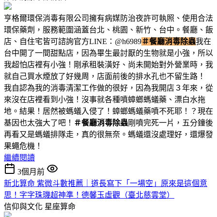
亨格爾環保消毒有限公司擁有病媒防治夜許可執照、使用合法
環保藥劑，服務範圍涵蓋台北、桃園、新竹、台中。餐廳、飯
店、自住宅皆可諮詢官方LINE：@h6989
＃餐廳消毒除蟲
我在
台中開了一間甜點店，因為畢生最討厭的生物就是小強，所以
我超怕店裡有小強！剛承租裝潢好、尚未開始對外營業時，我
就自己買水煙放了好幾周，店面前後的排水孔也不留生路！
我自認為我的消毒清潔工作做的很好，因為我開店３年來，從
來沒在店裡看到小強！沒事就各種噴蟑螂螞蟻藥、漂白水拖
地。結果！居然被螞蟻入侵了！蟑螂螞蟻藥噴不死耶！？現在
基因也太強大了吧！
＃餐廳消毒除蟲
剛噴完死一片，五分鐘後
再看又是螞蟻排隊走，真的很無奈。螞蟻還沒處理好，還爆發
果蠅危機！
繼續閱讀
3個月前
新北算命 紫微斗數推薦｜道長寫下「一場空」原來是這個意
思！字字珠璣超神準！德馨玉虛觀（臺北慈雲堂）
信仰與文化
星座算命