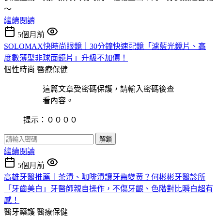
～
繼續閱讀
5個月前
SOLOMAX快時尚眼鏡｜30分鐘快速配鏡「濾藍光鏡片、高
度數薄型非球面鏡片」升級不加價！
個性時尚
醫療保健
這篇文章受密碼保護，請輸入密碼後查
看內容。
提示：００００
解鎖
繼續閱讀
5個月前
高雄牙醫推薦｜茶漬、咖啡漬讓牙齒變黃？何彬彬牙醫診所
「牙齒美白」牙醫師親自操作，不傷牙齦、色階對比瞬白超有
感！
醫牙藥護
醫療保健