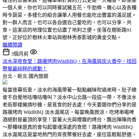
樣性的食客來說，這種單串計費的方式更是一大福音。即使是
一個人來，你也可以同時嘗試豬五花、牛肋條、雞心以及各種
時令蔬菜，多樣化的組合讓單人用餐也能吃出豐富的滿足感。
對一群人而言，也可以各自選自己愛吃的，也可以分享、共
食。這家店的地理位置也佔盡了地利之便。坐落在樹新路91
號，正好位於樹林火車站與樹林秀泰影城的黃金交點。
繼續閱讀
3個月前
淡水深夜食堂｜路邊烤肉WildBBQ，在海風與炭火香中，找回
聚餐最純粹的感動！
台北、新北
國內旅遊
每當夜幕低垂，淡水的海風帶著一點點鹹味吹過來時，肚子總
會不自覺地咕嚕咕嚕叫？淡水中山北路一段這一帶，不像淡水
老街那樣擁擠吵雜，是覓食的好去處！今天要跟你們分享的是
路邊烤肉 WildBBQ 淡水滬尾店，每當晚風微涼，吃烤串喝啤
酒絕對是最頂的享受！冒著火光與煙霧的烤台，飄出陣陣肉香
～那種味道真的會勾起靈魂深處的食慾！路邊烤肉 WildBBQ
淡水滬尾店是當地熱門的宵夜聚餐好去處，座位區輕鬆舒適，