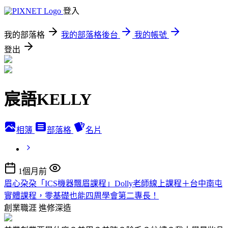
登入
我的部落格
我的部落格後台
我的帳號
登出
宸語KELLY
相簿
部落格
名片
1個月前
眉心朶朶「ICS機器飄眉課程」Dolly老師線上課程＋台中南屯
實體課程，零基礎也能四周學會第二專長！
創業職涯
進修深造