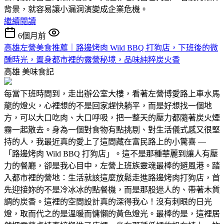
背景，就容易讓小漏洞演變成企業危機。
繼續閱讀
6個月前
高雄左營美食推薦｜路邊烤肉 Wild BBQ 打狗店，下班後的微
醺時光，置身都市裡的露營秘境，品味純粹炭火香
高雄
美味食記
每當下班時間到，走出辦公室大樓，看著左營博愛路上車水馬
龍的燈火，心裡想的不是回家趕快躺平，而是好想找一個地
方，可以大口吃肉、大口呼吸，把一整天的壓力都隨著炭火煙
霧一起散去。身為一個對食物有點挑剔、對生活儀式感又很堅
持的人，我最近真的愛上了這間藏在富民路上的小驚喜 —
「路邊烤肉 Wild BBQ 打狗店」。這不是那種華麗到讓人有壓
力的餐廳，卻是我心目中，左營上班族靈魂最棒的避風港。踏
入都市裡的營地：生活就該這麼放鬆走進路邊烤肉打狗店，首
先迎接妳的不是冷冰冰的點餐機，而是那股迷人的、帶著木質
調的炭香。這裡的空間設計真的深得我心！沒有刺眼的日光
燈，取而代之的是溫暖而慵懶的黃色燈光。最棒的是，這裡居