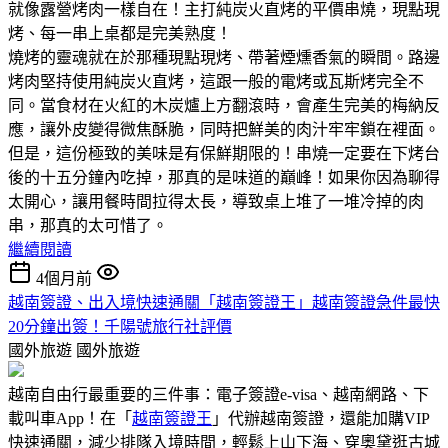
就像露營烤肉一樣自在！主打純炭火直烤的平價串燒，現點現
烤、每一串上桌都是完美熟度！
燒烤的靈魂就在於那種現點現烤、帶著煙燻香氣的瞬間。路邊
烤肉堅持使用純炭火直烤，這跟一般的電烤或瓦斯烤完全不
同。當食材在火紅的木炭爐上方翻滾時，會產生完美的梅納反
應，讓外皮變得微焦酥脆，同時把鮮美的肉汁牢牢鎖在裡面。
但是，這份極致的美味是有保鮮期限的！串燒一定要在下烤台
後的十五分鐘內吃掉，那真的是味道的巔峰！如果你因為聊得
太開心，讓用餐時間拉得太長，導致桌上堆了一堆冷掉的肉
串，那真的太可惜了。
繼續閱讀
4個月前
越南簽證、出入境快速通關「越南簽證王」越南簽證急件最快
20分鐘出簽！千陽號旅行社評價
國外旅遊
國外旅遊
越南自由行最重要的三件事：電子簽證e-visa、越南網路、下
載叫車App！在「
越南簽證王
」代辦越南簽證，還能加購VIP
快速通關，減少排隊入境時間，輕鬆上山下海、穿奧黛逛古城