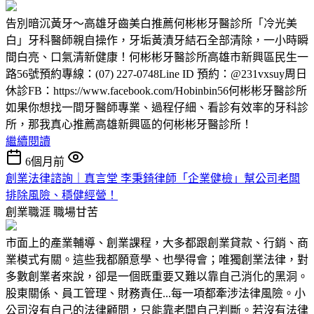
告別暗沉黃牙～高雄牙齒美白推薦何彬彬牙醫診所「冷光美
白」牙科醫師親自操作，牙垢黃漬牙結石全部清除，一小時瞬
間白亮、口氣清新健康！何彬彬牙醫診所高雄市新興區民生一
路56號預約專線：(07) 227-0748Line ID 預約：@231vxsuy周日
休診FB：https://www.facebook.com/Hobinbin56何彬彬牙醫診所
如果你想找一間牙醫師專業、過程仔細、看診有效率的牙科診
所，那我真心推薦高雄新興區的何彬彬牙醫診所！
繼續閱讀
6個月前
創業法律諮詢｜真言堂 李秉錡律師「企業健檢」幫公司老闆
排除風險、穩健經營！
創業職涯
職場甘苦
市面上的產業輔導、創業課程，大多都跟創業貸款、行銷、商
業模式有關。這些我都願意學、也學得會；唯獨創業法律，對
多數創業者來說，卻是一個既重要又難以靠自己消化的黑洞。
股東關係、員工管理、財務責任...每一項都牽涉法律風險。小
公司沒有自己的法律顧問，只能靠老闆自己判斷。若沒有法律