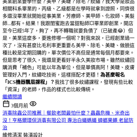
美業創業要學什麼？美甲？美睫？除毛？紋繡？我大學是妝品
相關科系畢業的，丙級、乙級都是在學時就拿到證照，同儕很
多還沒畢業就開始從事美業，芳療師、美甲師、化妝師、美髮
師...都有。結果！我跟閨蜜跑去當甜點師💥畢業即創業，開店
至今已經5年了，夠了，再不轉職就要負債了（已破產😂）但
是，美業這麼多，要進修哪一個呢？對我來說，已經創業過一
次了，沒有甚麼比毛利率更重要💪美甲、除毛、美睫、做臉這
種比較是定期回購的，單次價位不高但是通常每個月都要來。
但是思考了很久，我還是更看好半永久美妝市場。雖然紋繡回
購消費「補色」可能以年為單位，但是單價高阿！美睫、皮膚
管理好入門，紋繡吃技術，這樣搭配才更穩！
為甚麼報名
「ICS機器飄眉課程」？
我找了很多紋繡課程，發現有些比較
「資深」的老師，作品的樣式也比較傳統。
繼續閱讀
3個月前
消毒除蟲公司推薦｜餐飲老闆最怕什麼？蟲蟲危機、米奇出
沒！亨格爾環保消毒有限公司 專治白蟻螞蟻 蟑螂果蠅 老鼠防
治
維修清潔
裝潢設計