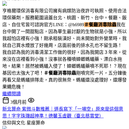
亨格爾環保消毒有限公司擁有病媒防治夜許可執照、使用合法
環保藥劑，服務範圍涵蓋台北、桃園、新竹、台中。餐廳、飯
店、自住宅皆可諮詢官方LINE：@h6989
＃餐廳消毒除蟲
我在
台中開了一間甜點店，因為畢生最討厭的生物就是小強，所以
我超怕店裡有小強！剛承租裝潢好、尚未開始對外營業時，我
就自己買水煙放了好幾周，店面前後的排水孔也不留生路！
我自認為我的消毒清潔工作做的很好，因為我開店３年來，從
來沒在店裡看到小強！沒事就各種噴蟑螂螞蟻藥、漂白水拖
地。結果！居然被螞蟻入侵了！蟑螂螞蟻藥噴不死耶！？現在
基因也太強大了吧！
＃餐廳消毒除蟲
剛噴完死一片，五分鐘後
再看又是螞蟻排隊走，真的很無奈。螞蟻還沒處理好，還爆發
果蠅危機！
繼續閱讀
3個月前
新北算命 紫微斗數推薦｜道長寫下「一場空」原來是這個意
思！字字珠璣超神準！德馨玉虛觀（臺北慈雲堂）
信仰與文化
星座算命