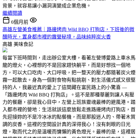
背景，就容易讓小漏洞演變成企業危機。
繼續閱讀
6個月前
高雄左營美食推薦｜路邊烤肉 Wild BBQ 打狗店，下班後的微
醺時光，置身都市裡的露營秘境，品味純粹炭火香
高雄
美味食記
每當下班時間到，走出辦公室大樓，看著左營博愛路上車水馬
龍的燈火，心裡想的不是回家趕快躺平，而是好想找一個地
方，可以大口吃肉、大口呼吸，把一整天的壓力都隨著炭火煙
霧一起散去。身為一個對食物有點挑剔、對生活儀式感又很堅
持的人，我最近真的愛上了這間藏在富民路上的小驚喜 —
「路邊烤肉 Wild BBQ 打狗店」。這不是那種華麗到讓人有壓
力的餐廳，卻是我心目中，左營上班族靈魂最棒的避風港。踏
入都市裡的營地：生活就該這麼放鬆走進路邊烤肉打狗店，首
先迎接妳的不是冷冰冰的點餐機，而是那股迷人的、帶著木質
調的炭香。這裡的空間設計真的深得我心！沒有刺眼的日光
燈，取而代之的是溫暖而慵懶的黃色燈光。最棒的是，這裡居