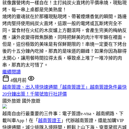
就像露營烤肉一樣自在！主打純炭火直烤的平價串燒，現點現
烤、每一串上桌都是完美熟度！
燒烤的靈魂就在於那種現點現烤、帶著煙燻香氣的瞬間。路邊
烤肉堅持使用純炭火直烤，這跟一般的電烤或瓦斯烤完全不
同。當食材在火紅的木炭爐上方翻滾時，會產生完美的梅納反
應，讓外皮變得微焦酥脆，同時把鮮美的肉汁牢牢鎖在裡面。
但是，這份極致的美味是有保鮮期限的！串燒一定要在下烤台
後的十五分鐘內吃掉，那真的是味道的巔峰！如果你因為聊得
太開心，讓用餐時間拉得太長，導致桌上堆了一堆冷掉的肉
串，那真的太可惜了。
繼續閱讀
4個月前
越南簽證、出入境快速通關「越南簽證王」越南簽證急件最快
20分鐘出簽！千陽號旅行社評價
國外旅遊
國外旅遊
越南自由行最重要的三件事：電子簽證e-visa、越南網路、下
載叫車App！在「
越南簽證王
」代辦越南簽證，還能加購VIP
快速通關，減少排隊入境時間，輕鬆上山下海、穿奧黛逛古城