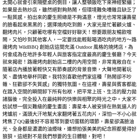
太開心就會引來隔壁桌的側目，讓人整頓飯吃下來神經緊繃；
如果是去熱炒店，雖然絕對夠熱鬧，但環境難免嘈雜且缺乏了
一點質感，拍出來的慶生照總是不夠滿意，燈光也常常讓壽星
的臉看起來黑黑的；選擇燒肉吃到飽，大家光是忙著顧火爐、
翻烤肉片，只顧著吃哪有空檔好好聊天！想要跟朋友暢飲喧
鬧，又怕吵到其他客人，一定要找能輕鬆喝酒吃肉的地方～路
邊烤肉 WildBBQ 創始店這間充滿 Outdoor 風格的燒烤店，為
何會成為在地許多年輕人與旅客指定度最高的慶生餐廳？今天
就來揭密！路邊烤肉創始店二樓的內用空間，非常寬敞自在。
隨著店內播放著輕快又有節奏感的背景音樂，大聲地開著玩
笑、盡情地舉杯同歡。我特別喜歡他們家這種「熱鬧卻不吵
雜、狂歡卻不失質感」的獨特氛圍。在這裡，壽星與賓客都能
在踏入空間的瞬間卸下所有包袱，把平常上班、生活的壓力拋
諸腦後，完全投入在最純粹的快樂與相聚的時光之中。大家不
妨試想一個災難級的慶生畫面：壽星本人被安排在熱氣逼人的
烤爐前，滿頭大汗地幫大家翻烤著五花肉片，深怕一不小心就
烤焦了QQ最後好不容易等到要切蛋糕的環節，壽星卻滿臉油
光、全身都是濃濃的油煙味，連想拍張美美的紀念照都覺得好
狼狽。這絕對不是我們想要的生日體驗，對吧！