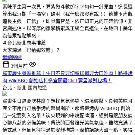
素昧平生第一次見，算紫微斗數卻字字句句一針見血！道長還
算出我近期「一場空」破財（我什麼都沒有說！）德馨玉虛觀
道長主張「正信」，即具備智慧、依正知正見的正確信仰，非
宮廟迷信。以深厚的家學積累與正統全真道法，在地四十餘年
為信眾指點解惑。
＃台北新北問事推薦
大家聽過「巴納姆效應」？
繼續閱讀
3個月前
羅東慶生餐廳推薦｜生日不只要切蛋糕還要大口吃肉！路邊烤
肉 WildBBQ 創始店打造宜蘭最Chill 壽星派對包場！
台北、新北
國內旅遊
羅東生日趴要吃甚麼？想找氣氛熱絡、環境輕鬆、食物美味且
完全不用自己動手烤的聚餐場所，那路邊烤肉 WildBBQ 創始
店一定要列入名單！炭火現烤的串燒配啤酒，絕對是跟朋友談
心聊八卦的必備美味！傳統的西餐燈光美氣氛佳，雖然充滿了
儀式感，但氣氛往往過於安靜拘謹，深怕講話大聲一點、笑得