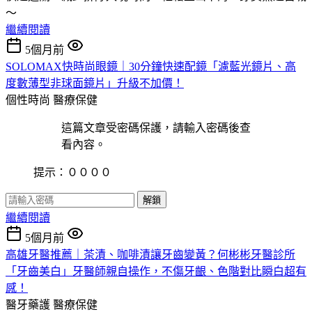
～
繼續閱讀
5個月前
SOLOMAX快時尚眼鏡｜30分鐘快速配鏡「濾藍光鏡片、高
度數薄型非球面鏡片」升級不加價！
個性時尚
醫療保健
這篇文章受密碼保護，請輸入密碼後查
看內容。
提示：００００
解鎖
繼續閱讀
5個月前
高雄牙醫推薦｜茶漬、咖啡漬讓牙齒變黃？何彬彬牙醫診所
「牙齒美白」牙醫師親自操作，不傷牙齦、色階對比瞬白超有
感！
醫牙藥護
醫療保健