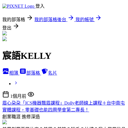
登入
我的部落格
我的部落格後台
我的帳號
登出
宸語KELLY
相簿
部落格
名片
1個月前
眉心朶朶「ICS機器飄眉課程」Dolly老師線上課程＋台中南屯
實體課程，零基礎也能四周學會第二專長！
創業職涯
進修深造