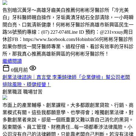
告別暗沉黃牙～高雄牙齒美白推薦何彬彬牙醫診所「冷光美
白」牙科醫師親自操作，牙垢黃漬牙結石全部清除，一小時瞬
間白亮、口氣清新健康！何彬彬牙醫診所高雄市新興區民生一
路56號預約專線：(07) 227-0748Line ID 預約：@231vxsuy周日
休診FB：https://www.facebook.com/Hobinbin56何彬彬牙醫診所
如果你想找一間牙醫師專業、過程仔細、看診有效率的牙科診
所，那我真心推薦高雄新興區的何彬彬牙醫診所！
繼續閱讀
6個月前
創業法律諮詢｜真言堂 李秉錡律師「企業健檢」幫公司老闆
排除風險、穩健經營！
創業職涯
職場甘苦
市面上的產業輔導、創業課程，大多都跟創業貸款、行銷、商
業模式有關。這些我都願意學、也學得會；唯獨創業法律，對
多數創業者來說，卻是一個既重要又難以靠自己消化的黑洞。
股東關係、員工管理、財務責任...每一項都牽涉法律風險。小
公司沒有自己的法律顧問，只能靠老闆自己判斷。若沒有法律