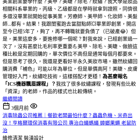
美業創業要學什麼？美甲？美睫？除毛？紋繡？我大學是妝品
相關科系畢業的，丙級、乙級都是在學時就拿到證照，同儕很
多還沒畢業就開始從事美業，芳療師、美甲師、化妝師、美髮
師...都有。結果！我跟閨蜜跑去當甜點師💥畢業即創業，開店
至今已經5年了，夠了，再不轉職就要負債了（已破產😂）但
是，美業這麼多，要進修哪一個呢？對我來說，已經創業過一
次了，沒有甚麼比毛利率更重要💪美甲、除毛、美睫、做臉這
種比較是定期回購的，單次價位不高但是通常每個月都要來。
但是思考了很久，我還是更看好半永久美妝市場。雖然紋繡回
購消費「補色」可能以年為單位，但是單價高阿！美睫、皮膚
管理好入門，紋繡吃技術，這樣搭配才更穩！
為甚麼報名
「ICS機器飄眉課程」？
我找了很多紋繡課程，發現有些比較
「資深」的老師，作品的樣式也比較傳統。
繼續閱讀
3個月前
消毒除蟲公司推薦｜餐飲老闆最怕什麼？蟲蟲危機、米奇出
沒！亨格爾環保消毒有限公司 專治白蟻螞蟻 蟑螂果蠅 老鼠防
治
維修清潔
裝潢設計