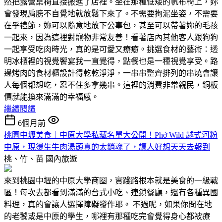
然把露營桌椅直接搬進了店裡。坐在那種低矮的帆布椅上，妳
會發現肩膀不自覺地就放鬆下來了。不需要拘泥坐姿，不需要
在乎禮節，妳可以隨意地放下公事包，甚至可以帶著妳的毛孩
一起來，因為這裡對寵物非常友善！看著店內其他客人跟狗狗
一起享受吃肉時光，真的是可愛又療癒。挑選食材的藝術：透
明冰櫃裡的視覺饗宴我一直覺得，點餐也是一種視覺享受。路
邊烤肉的食材櫃設計得乾乾淨淨，一串串整齊排列的串燒會讓
人每個都想吃，忍不住多拿幾串。這裡的消費非常親民，銅板
價就能換來滿滿的幸福感。
繼續閱讀
6個月前
桃園中壢美食｜中原大學私藏名單大公開！Phở Wild 越式河粉
中原，現燙生牛肉湯頭真的太銷魂了，讓人好想天天去報到
桃、竹、苗
國內旅遊
來到桃園中壢的中原大學商圈，實踐路根本就是美食的一級戰
區！每次去都看到滿滿的台式小吃、連鎖餐廳，還有各種異國
料理，真的會讓人選擇障礙發作耶。 不過呢，如果你問在地
的老饕或是中原的學生，哪裡有那種吃完會覺得身心都被療