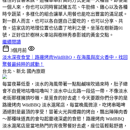
樣性的食客來說，這種單串計費的方式更是一大福音。即使是
一個人來，你也可以同時嘗試豬五花、牛肋條、雞心以及各種
時令蔬菜，多樣化的組合讓單人用餐也能吃出豐富的滿足感。
對一群人而言，也可以各自選自己愛吃的，也可以分享、共
食。這家店的地理位置也佔盡了地利之便。坐落在樹新路91
號，正好位於樹林火車站與樹林秀泰影城的黃金交點。
繼續閱讀
3個月前
淡水深夜食堂｜路邊烤肉WildBBQ，在海風與炭火香中，找回
聚餐最純粹的感動！
台北、新北
國內旅遊
每當夜幕低垂，淡水的海風帶著一點點鹹味吹過來時，肚子總
會不自覺地咕嚕咕嚕叫？淡水中山北路一段這一帶，不像淡水
老街那樣擁擠吵雜，是覓食的好去處！今天要跟你們分享的是
路邊烤肉 WildBBQ 淡水滬尾店，每當晚風微涼，吃烤串喝啤
酒絕對是最頂的享受！冒著火光與煙霧的烤台，飄出陣陣肉香
～那種味道真的會勾起靈魂深處的食慾！路邊烤肉 WildBBQ
淡水滬尾店是當地熱門的宵夜聚餐好去處，座位區輕鬆舒適，