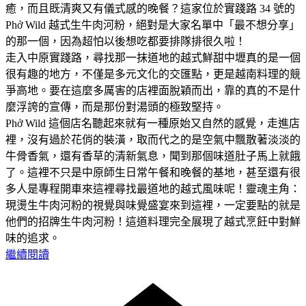
癒，而且既清爽又有儀式感的晚餐？這家位於實踐路 34 號的
Phở Wild 越式生牛肉河粉，絕對是大家名單中「最不想分享」
的那一個，因為超怕以後想吃都要排隊排很久啦！
走入中原實踐路，尋找那一抹道地的越式鮮甜中壢真的是一個
很有趣的地方，不僅是多元文化的交匯點，更是越南料理的競
爭高地。要在這麼多厲害的店裡面脫穎而出，靠的真的不是什
麼浮誇的宣傳，而是那份對湯頭的極致堅持。
Phở Wild 這個店名聽起來就有一種原始又自然的感覺，走進店
裡，沒有過於花俏的裝潢，取而代之的是空氣中飄散著淡淡的
牛骨香氣，還有香草的清新氣息，聞到那個味道肚子馬上就餓
了。這裡不只是中原師生日常午餐和晚餐的基地，甚至還有很
多人是專程開車來這裡尋找最道地的越式風味呢！靈魂主角：
現燙生牛肉河粉的視覺與味覺盛宴來到這裡，一定要點的就是
他們的招牌生牛肉河粉！這道料理完全展現了越式烹飪中對鮮
味的追求。
繼續閱讀