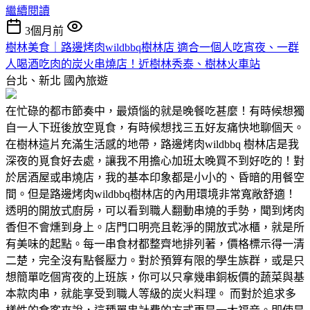
繼續閱讀
3個月前
樹林美食｜路邊烤肉wildbbq樹林店 適合一個人吃宵夜、一群
人喝酒吃肉的炭火串燒店！近樹林秀泰、樹林火車站
台北、新北
國內旅遊
在忙碌的都市節奏中，最煩惱的就是晚餐吃甚麼！有時候想獨
自一人下班後放空覓食，有時候想找三五好友痛快地聊個天。
在樹林這片充滿生活感的地帶，路邊烤肉wildbbq 樹林店是我
深夜的覓食好去處，讓我不用擔心加班太晚買不到好吃的！對
於居酒屋或串燒店，我的基本印象都是小小的、昏暗的用餐空
間。但是路邊烤肉wildbbq樹林店的內用環境非常寬敞舒適！
透明的開放式廚房，可以看到職人翻動串燒的手勢，聞到烤肉
香但不會燻到身上。店門口明亮且乾淨的開放式冰櫃，就是所
有美味的起點。每一串食材都整齊地排列著，價格標示得一清
二楚，完全沒有點餐壓力。對於預算有限的學生族群，或是只
想簡單吃個宵夜的上班族，你可以只拿幾串銅板價的蔬菜與基
本款肉串，就能享受到職人等級的炭火料理。 而對於追求多