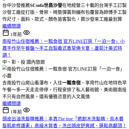
台中沙發推薦
SCsofa世昌沙發
在地經營三十載的台灣手工訂製
沙發工廠從打版、骨架、椅墊彈簧到繃布包覆皆為師傅手工製
作尺寸、面料、款式、顏色皆客製化，買沙發來工廠最划算
繼續閱讀
1年前
南投竹山住宿推薦｜一瓢食宿 官方LINE訂房「一泊一食」小
農手作早午餐盤～手工自製義式香草佛卡夏、蘆筍汁美式特
調！
中、彰、投
國內旅遊
去南投竹山爬山看瀑布，入住
一瓢食宿
、享用竹山在地特色早
午餐～多一天走走停停，行程安排了私人藝術館、美術館南投
不只有自然風景，還有優雅恣意的人文風情
繼續閱讀
1年前
頭皮出油洗髮精推薦｜本真The true「癒創木洗髮精、烏木養
髮肌能修護素」高級木質香，洗出頭皮舒爽感、蓬鬆高顱頂！