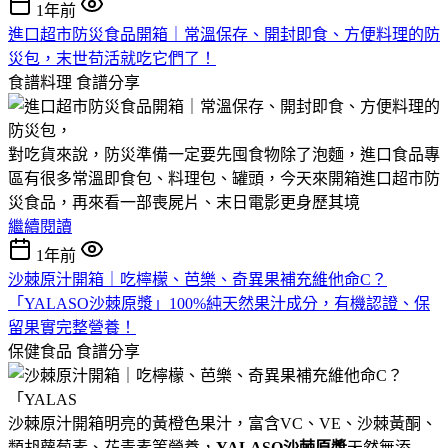
1年前
進口超市防災食品開箱｜常溫保存、開封即食、方便料理的防
災包，末世苟活就吃它們了！
食譜料理
食譜分享
對吃貨來說，防災準備一定要先囤食物除了泡麵，進口食品專
區有很多常溫即食包、料理包、罐頭，今天來開箱進口超市防
災食品，再來看一部喪屍片、末日電影更身歷其境
繼續閱讀
1年前
沙棘原汁開箱｜吃檸檬、芭樂、奇異果補充維他命C？
「YALASO沙棘原漿」100%純天然果汁成分，有機認證、保
留果實完整營養！
保健食品
食譜分享
沙棘原汁開箱明亮的黃橙色果汁，富含VC、VE、沙棘黃酮、
類胡蘿蔔素、花青素等營養，
YALASO沙棘原漿
天然無添