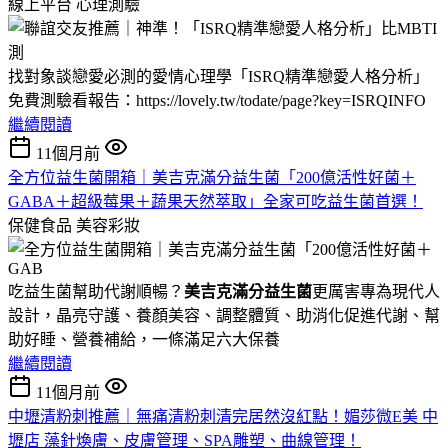
線上平台
心理測驗
找對象談戀愛必測的愛情心理學「ISRQ精準戀愛人格分析」
免費測驗看報告：https://lovely.tw/todate/page?key=ISRQINFO
繼續閱讀
11個月前
全方位益生菌開箱｜美吉克滿分益生菌「200億活性好菌＋
GABA＋超級莓果＋蔬果天然萃取」全家可吃益生菌首選！
保健食品
美容彩妝
吃益生菌幫助代謝順暢？
美吉克滿分益生菌
更厲害專為現代人
設計，晶亮守護、養顏美容、調整體質、助消化促進代謝、幫
助好睡、營養補給，一條滿足六大保養
繼續閱讀
11個月前
中壢清粉刺推薦｜無痛清粉刺清完居然沒紅點！媚莎微E美 中
壢店 藻針煥膚、皮膚管理、SPA雕塑、曲線管理！