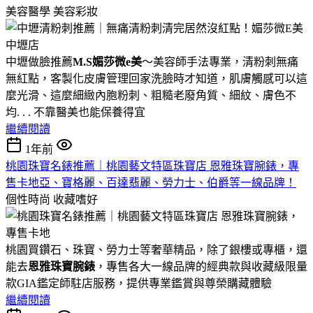
美容醫學
美容彩妝
中壢做臉推薦
M.S媚莎微e美
～美容師手法專業，清粉刺無痛
無紅點，客製化皮膚管理回家洗臉時才知道，肌膚觸感可以這
麼光滑、這麼細緻內胞粉刺、粗糙老廢角質、細紋、膚色不
均. . . 不靠醫美也能保養得宜
繼續閱讀
1年前
桃園珠寶名錶推薦｜桃園藝文特區珠寶店 恩雅珠寶腕錶，專
售卡地亞、寶格麗、百達翡麗、勞力士、伯爵等一線品牌！
個性時尚
收藏嗜好
桃園買鑽石、珠寶、勞力士等奢華精品，除了銀樓或專櫃，還
能去
恩雅珠寶腕錶
，專售各大一線品牌的經典款與收藏級限量
款GIA鑑定師駐店服務，提供專業鑑賞與尊榮購藏體驗
繼續閱讀