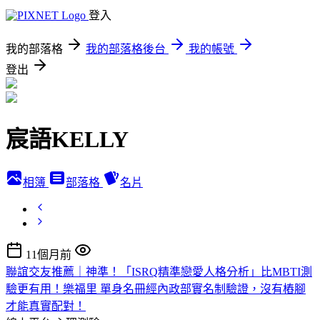
登入
我的部落格
我的部落格後台
我的帳號
登出
宸語KELLY
相簿
部落格
名片
11個月前
聯誼交友推薦｜神準！「ISRQ精準戀愛人格分析」比MBTI測
驗更有用！樂福里 單身名冊經內政部實名制驗證，沒有樁腳
才能真實配對！