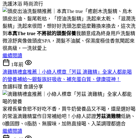
洗護沐浴
時尚流行
頭皮出油、髮尾乾枯，「控油洗髮精」洗起來太乾、「滋潤洗
髮精」洗起來很悶，想好好洗頭怎麼這麼難換來換去，這次洗
到
本真The true 不將就的頭髮保養
我願意成為終身用戶洗髮精
微涼舒爽像做頭皮SPA，潤髮不油膩、保濕度極佳香氛聞起來
很高級，一洗就愛上
繼續閱讀
1年前
滴雞精禮盒推薦｜小綠人標章「芳茲 滴雞精」全家人都能喝
的營養補給～銀髮族好吸收、補充蛋白質、健康提神！
食譜料理
食譜分享
家裡長輩食慾不好吃不香，買牛奶營養品又不喝，還是選好喝
的常溫滴雞精當作日常補給吧！小綠人認證
芳茲滴雞精
低鈉、
0膽固醇、0脂肪、無腥味，加熱直接喝、入菜調理都適合
繼續閱讀