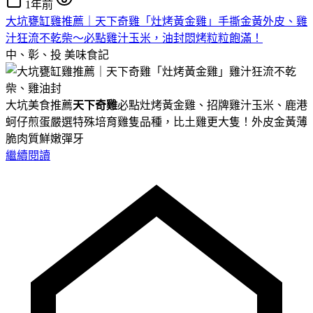
1年前
大坑甕缸雞推薦｜天下奇雞「灶烤黃金雞」手撕金黃外皮、雞
汁狂流不乾柴～必點雞汁玉米，油封悶烤粒粒飽滿！
中、彰、投
美味食記
大坑美食推薦
天下奇雞
必點灶烤黃金雞、招牌雞汁玉米、鹿港
蚵仔煎蛋嚴選特殊培育雞隻品種，比土雞更大隻！外皮金黃薄
脆肉質鮮嫩彈牙
繼續閱讀