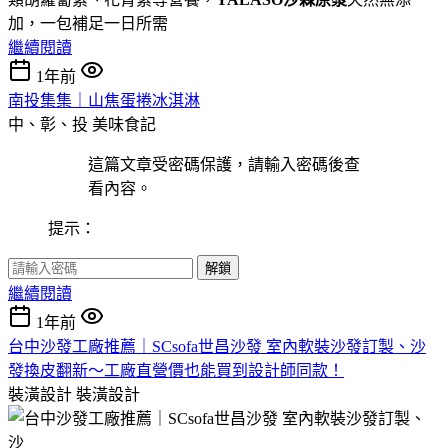
加，一包補足一日所需
繼續閱讀
1年前
南投集集｜山焦蛋捲冰淇淋
中、彰、投
美味食記
這篇文章受密碼保護，請輸入密碼後查
看內容。
提示：
解鎖
繼續閱讀
1年前
台中沙發工廠推薦｜SCsofa世昌沙發 室內軟裝沙發訂製、沙
發換皮翻新～工廠直營價也能買到設計師同款！
裝潢設計
裝潢設計