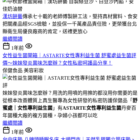
漢坊餅藝
傳承七十載的老師傅製餅工法，堅持真材實料、食安
把關產品經SGS檢驗，並投保一千萬產品責任險，更榮獲台北
縣衛生局優良廠商的肯定，送禮更放心
繼續閱讀
1年前
女性益生菌開箱｜ASTARTE女性專利益生菌 舒蜜處益生菌評
價～妹妹發炎異味怎麼辦？女性私密呵護品分享！
保健食品
美容彩妝
妹妹發炎異味怎麼辦？用洗的用噴的用擦的都沒用你需要的是
從根本改善體質上真生醫專為女性研發的私密防護保健品「
舒
蜜處｜女性專利益生菌
」有
ASTARTE女性專利益生菌
丹麥百
年菌種大廠的複方菌種，孕婦小孩都可以吃
繼續閱讀
1年前
台中床墊-八鐘頭睡眠名床-太順門市｜天然乳膠獨立筒床墊、