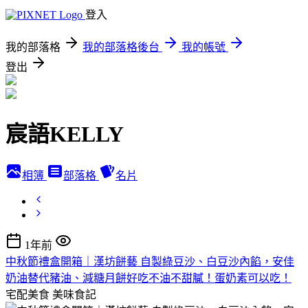
登入
我的部落格
我的部落格後台
我的帳號
登出
宸語KELLY
相簿
部落格
名片
1年前
中秋節禮盒開箱｜漢坊餅藝 自製綠豆沙、白豆沙內餡，安佳
奶油替代豬油、減糖月餅好吃不油不甜膩！蛋奶素可以吃！
宅配美食
美味食記