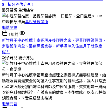
6，植牙評估分享！
醫牙藥護
生活綜合
中壢植牙推薦
晶悅牙醫診所
繼續閱讀
1年前
新竹月子中心推薦｜幸福玥產後護理之家，專業護理師保母、
育嬰設施齊全、醫療照護完善，新手媽咪入住坐月子就像度
假！
親子育兒
親子育兒
新竹月子中心推薦幸福玥產後護理之家獨棟式無毒綠建築，給
媽咪及寶寶最安全的呵護入住享定期的醫師巡診，讓人非常放
心產婦照顧分別由婦產科醫師及中醫師服務，寶寶則是一周兩
次的兒科醫師巡診，守護寶寶的健康～產後媽咪可以安心靜養
調理身體、享受星級飯店待遇
繼續閱讀