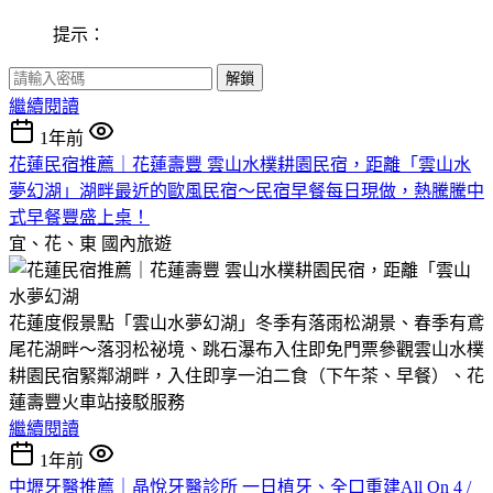
提示：
解鎖
繼續閱讀
1年前
花蓮民宿推薦｜花蓮壽豐 雲山水樸耕園民宿，距離「雲山水
夢幻湖」湖畔最近的歐風民宿～民宿早餐每日現做，熱騰騰中
式早餐豐盛上桌！
宜、花、東
國內旅遊
花蓮度假景點「雲山水夢幻湖」冬季有落雨松湖景、春季有鳶
尾花湖畔～落羽松祕境、跳石瀑布入住即免門票參觀雲山水樸
耕園民宿緊鄰湖畔，入住即享一泊二食（下午茶、早餐）、花
蓮壽豐火車站接駁服務
繼續閱讀
1年前
中壢牙醫推薦｜晶悅牙醫診所 一日植牙、全口重建All On 4 /