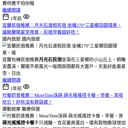
費供應不怕你喝
繼續閱讀
1年前
宜蘭民宿推薦｜月光石渡假民宿 坐擁270°三星鄉田園環景、
遠眺蘭陽星空夜景，民宿早餐超好吃！
國內旅遊
國內旅遊
宜蘭包棟民宿推薦
月光石民宿
坐落在三星鄉的小山丘上，俯瞰
安農溪、蘭陽平原風光～每間房間都有大窗戶，天氣好能看星
空、日出
繼續閱讀
1年前
代餐奶昔推薦｜MuseTime莯蒔 蒔光搖搖控卡餐，早餐、宵夜
吃它！好吃沒有罪惡感！
運動按摩
醫療保健
蒔光搖搖控卡餐
不只減醣、含足量高蛋白，還有穀物脆球增加