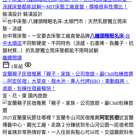
涼感床墊都能試躺～MIT床墊工廠直營，價格很有性價比！
裝潢設計
裝潢設計
台中買床墊，一定要去床墊工廠直營品牌
八鐘頭睡眠名床-
台
中太順店
不同軟硬度、不同特色（涼感、石墨烯、負離子、抗
菌材質...）的乳膠獨立筒床墊都能不限時試躺
繼續閱讀
1年前
宜蘭親子民宿推薦「親子、家族、公司旅遊，最Chill包棟首選
—阿宏民宿」大草皮、戲水池、專人代烤BBQ、電動麻將、
桌遊、包棟住宿最暢快！
宜、花、東
國內旅遊
2025宜蘭童玩節住哪裡？宜蘭冬山河民宿推薦
阿宏民宿
近宜蘭
傳藝中心、觀光工廠，走路２分鐘就到冬山河公園～民宿老闆
阿雀姨非常熱情好客，一入住就有點心可以吃，交誼廳飲料免