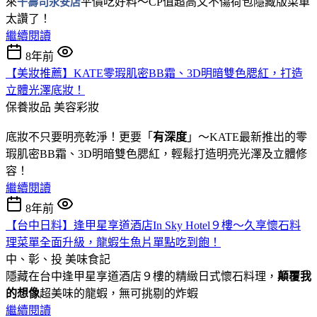
來
千壽司永安店
平價吃好料～CP值超高又不傷荷包隱藏版菜單
太讚了！
繼續閱讀
8年前
【美妝推薦】KATE零瑕肌密BB霜、3D明暗雙色腮紅，打造
立體光澤底妝！
保養妝品
美容彩妝
底妝不只要明亮乾淨！更要「
有深度
」～KATE最新推出的零
瑕肌密BB霜、3D明暗雙色腮紅，輕鬆打造明亮光澤及立體修
容！
繼續閱讀
8年前
【台中日料】逢甲星享道酒店In Sky Hotel９樓～久享懷石料
理菜單全面升級，龍蝦生魚片單點吃到飽！
中、彰、投
美味食記
隱藏在台中逢甲星享道酒店９樓的精緻日式懷石料理，
顛覆我
的想像
超美味的龍蝦，無可挑剔的炸蝦
繼續閱讀