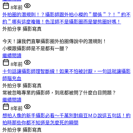
8年前
外拍圈的潛規則！？攝影師跟外拍小模的＂關係＂？！＂約不
約＂哪有這麼複雜！色淫師不是攝影圈而是變態圈好嗎！
外拍分享
攝影寫真
今天！讓我們直擊攝影圈外拍圈傳說中的潛規則！
小模跟攝影師是不是都有一腿？
繼續閱讀
8年前
十句話讓攝影師理智斷線！如果不怕被討厭，一句話就讓攝影
師腦充血
外拍分享
攝影寫真
常被忽略專業的攝影師，到底都被問了什麼白目問題？
繼續閱讀
8年前
想拍人像的新手攝影必看～千萬別對麻豆ＭＤ說這五句話！約
拍時那些你都不知道是怎麼死的瞬間
外拍分享
攝影寫真