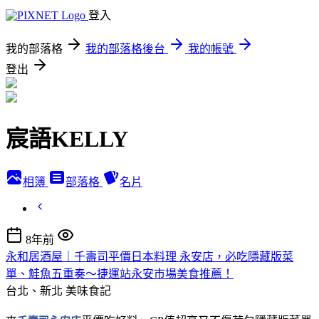
登入
我的部落格
我的部落格後台
我的帳號
登出
宸語KELLY
相簿
部落格
名片
8年前
永和居酒屋｜千壽司平價日本料理 永安店，必吃隱藏版菜
單、鮭魚五重奏～捷運站永安市場美食推薦！
台北、新北
美味食記