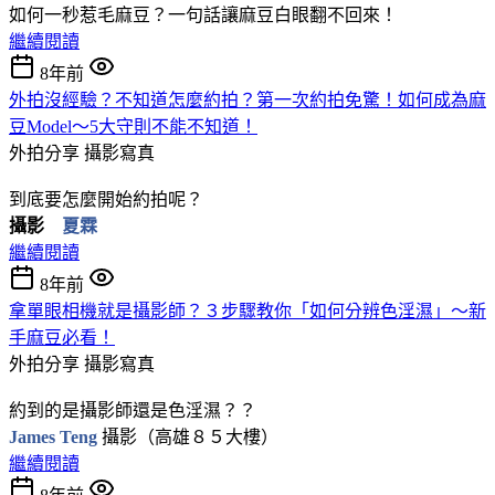
如何一秒惹毛麻豆？
一句話讓麻豆白眼翻不回來！
繼續閱讀
8年前
外拍沒經驗？不知道怎麼約拍？第一次約拍免驚！如何成為麻
豆Model～5大守則不能不知道！
外拍分享
攝影寫真
到底要怎麼開始約拍呢？
攝影
夏霖
繼續閱讀
8年前
拿單眼相機就是攝影師？３步驟教你「如何分辨色淫濕」～新
手麻豆必看！
外拍分享
攝影寫真
約到的是攝影師還是色淫濕？？
James Teng
攝影（高雄８５大樓）
繼續閱讀