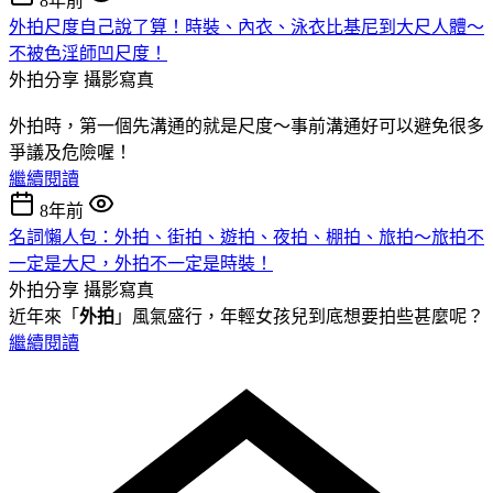
8年前
外拍尺度自己說了算！時裝、內衣、泳衣比基尼到大尺人體～
不被色淫師凹尺度！
外拍分享
攝影寫真
外拍時，第一個先溝通的就是尺度～事前溝通好可以避免很多
爭議及危險喔！
繼續閱讀
8年前
名詞懶人包：外拍、街拍、遊拍、夜拍、棚拍、旅拍～旅拍不
一定是大尺，外拍不一定是時裝！
外拍分享
攝影寫真
近年來「
外拍
」風氣盛行，年輕女孩兒到底想要拍些甚麼呢？
繼續閱讀