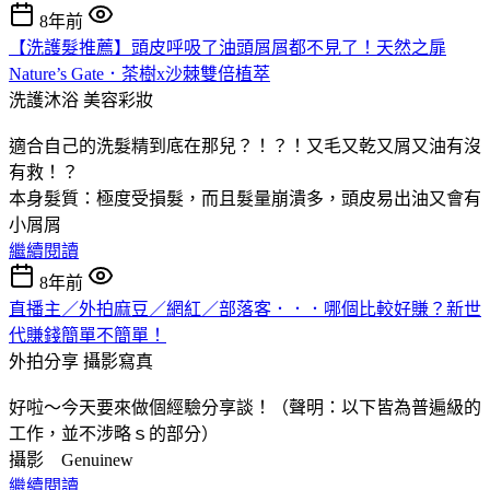
8年前
【洗護髮推薦】頭皮呼吸了油頭屑屑都不見了！天然之扉
Nature’s Gate．茶樹x沙棘雙倍植萃
洗護沐浴
美容彩妝
適合自己的洗髮精到底在那兒？！？！又毛又乾又屑又油有沒
有救！？
本身髮質：極度受損髮，而且髮量崩潰多，頭皮易出油又會有
小屑屑
繼續閱讀
8年前
直播主／外拍麻豆／網紅／部落客．．．哪個比較好賺？新世
代賺錢簡單不簡單！
外拍分享
攝影寫真
好啦～今天要來做個經驗分享談！（聲明：以下皆為普遍級的
工作，並不涉略ｓ的部分）
攝影 Genuinew
繼續閱讀