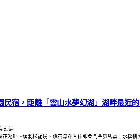
耕園民宿，距離「雲山水夢幻湖」湖畔最近
尾花湖畔～落羽松祕境、跳石瀑布入住即免門票參觀雲山水樸耕