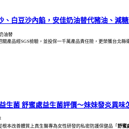
豆沙、白豆沙內餡，安佳奶油替代豬油、減
把關產品經SGS檢驗，並投保一千萬產品責任險，更榮獲台北縣
專利益生菌 舒蜜處益生菌評價～妹妹發炎異
從根本改善體質上真生醫專為女性研發的私密防護保健品「
舒蜜