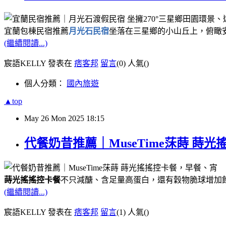
宜蘭包棟民宿推薦
月光石民宿
坐落在三星鄉的小山丘上，俯瞰
(繼續閱讀...)
宸語KELLY 發表在
痞客邦
留言
(0)
人氣(
)
個人分類：
國內旅遊
▲top
May
26
Mon
2025
18:15
代餐奶昔推薦｜MuseTime莯蒔 
蒔光搖搖控卡餐
不只減醣、含足量高蛋白，還有穀物脆球增加
(繼續閱讀...)
宸語KELLY 發表在
痞客邦
留言
(1)
人氣(
)