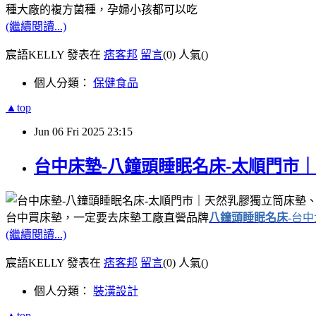
種大廠的複方菌種，孕婦小孩都可以吃
(繼續閱讀...)
宸語KELLY 發表在
痞客邦
留言
(0)
人氣(
)
個人分類：
保健食品
▲top
Jun
06
Fri
2025
23:15
台中床墊-八鐘頭睡眠名床-太順門市
台中買床墊，一定要去床墊工廠直營品牌
八鐘頭睡眠名床-
台中
(繼續閱讀...)
宸語KELLY 發表在
痞客邦
留言
(0)
人氣(
)
個人分類：
裝潢設計
▲top