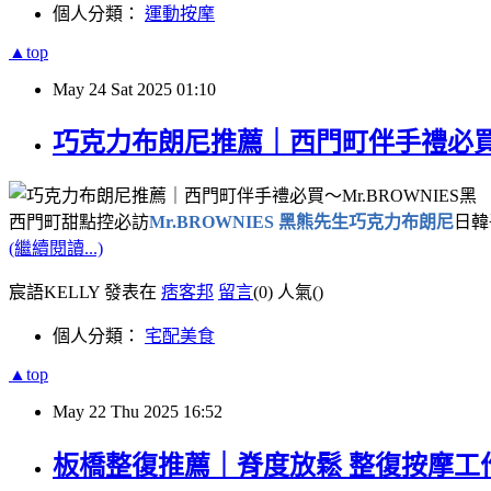
個人分類：
運動按摩
▲top
May
24
Sat
2025
01:10
巧克力布朗尼推薦｜西門町伴手禮必買～
西門町甜點控必訪
Mr.BROWNIES 黑熊先生巧克力布朗尼
日韓
(繼續閱讀...)
宸語KELLY 發表在
痞客邦
留言
(0)
人氣(
)
個人分類：
宅配美食
▲top
May
22
Thu
2025
16:52
板橋整復推薦｜脊度放鬆 整復按摩工作