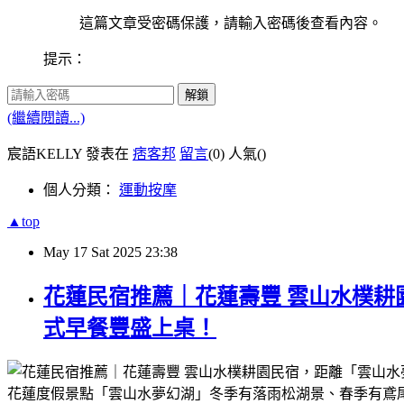
這篇文章受密碼保護，請輸入密碼後查看內容。
提示：
解鎖
(繼續閱讀...)
宸語KELLY 發表在
痞客邦
留言
(0)
人氣(
)
個人分類：
運動按摩
▲top
May
17
Sat
2025
23:38
花蓮民宿推薦｜花蓮壽豐 雲山水樸
式早餐豐盛上桌！
花蓮度假景點「雲山水夢幻湖」冬季有落雨松湖景、春季有鳶