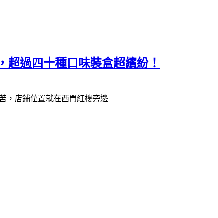
尼，超過四十種口味裝盒超繽紛！
苦，店鋪位置就在西門紅樓旁邊