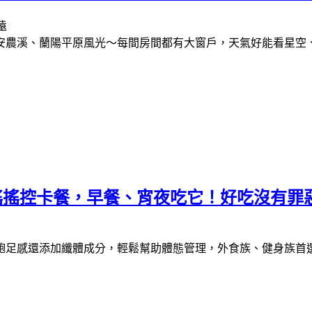
安農溪、蘭陽平原風光～每間房間都有大窗戶，天氣好能看星空
蒔光搖搖控卡餐，早餐、宵夜吃它！好吃沒有罪
飽足感還添加纖體成分，輕鬆幫助體態管理，外食族、健身族首