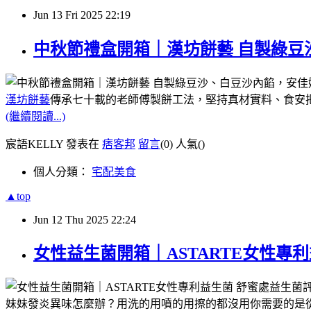
Jun
13
Fri
2025
22:19
中秋節禮盒開箱｜漢坊餅藝 自製綠
漢坊餅藝
傳承七十載的老師傅製餅工法，堅持真材實料、食安
(繼續閱讀...)
宸語KELLY 發表在
痞客邦
留言
(0)
人氣(
)
個人分類：
宅配美食
▲top
Jun
12
Thu
2025
22:24
女性益生菌開箱｜ASTARTE女性
妹妹發炎異味怎麼辦？用洗的用噴的用擦的都沒用你需要的是