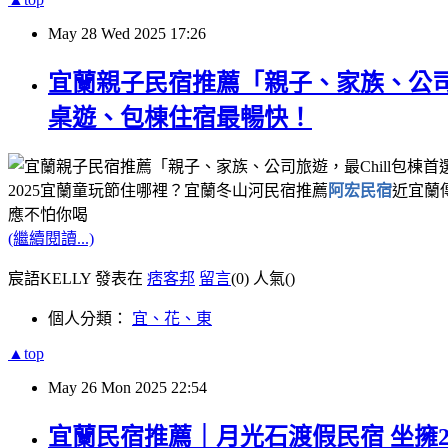
May
28
Wed
2025
17:26
宜蘭親子民宿推薦「親子、家族、公司
桌遊、包棟住宿最暢快！
2025宜蘭童玩節住哪裡？宜蘭冬山河民宿推薦
阿宏民宿
近宜蘭
應不怕你喝
(繼續閱讀...)
宸語KELLY 發表在
痞客邦
留言
(0)
人氣(
)
個人分類：
宜、花、東
▲top
May
26
Mon
2025
22:54
宜蘭民宿推薦｜月光石渡假民宿 坐擁