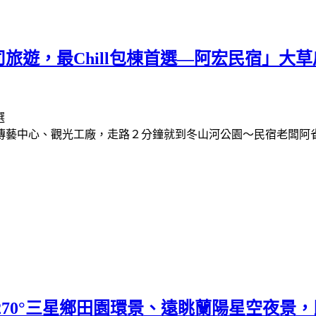
旅遊，最Chill包棟首選—阿宏民宿」大
傳藝中心、觀光工廠，走路２分鐘就到冬山河公園～民宿老闆阿
270°三星鄉田園環景、遠眺蘭陽星空夜景