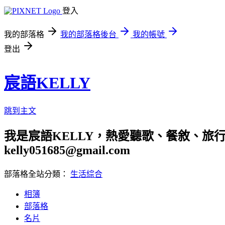
登入
我的部落格
我的部落格後台
我的帳號
登出
宸語KELLY
跳到主文
我是宸語KELLY，熱愛聽歌、餐敘、旅
kelly051685@gmail.com
部落格全站分類：
生活綜合
相簿
部落格
名片