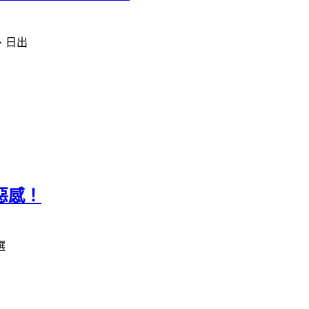
、日出
惡感！
選