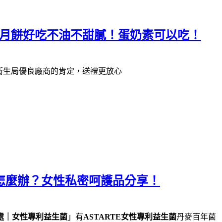
糖月餅好吃不油不甜膩！蛋奶素可以吃！
衛生局優良廠商的肯定，送禮更放心
味怎麼辦？女性私密呵護品分享！
處｜女性專利益生菌
」有
ASTARTE女性專利益生菌
丹麥百年菌