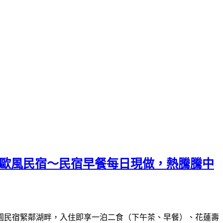
的歐風民宿～民宿早餐每日現做，熱騰騰中
園民宿緊鄰湖畔，入住即享一泊二食（下午茶、早餐）、花蓮壽